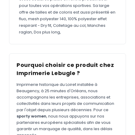
MARQUAGE TEXTILE
pour toutes vos opérations sportives. Sa large
Tee-shirts
offre de tailles et de coloris est aussi présenté en
Nouveau
fluo, mesh polyester 140, 100% polyester effet
Polos
Nouveau
respirant - Dry fit, Colletage au col, Manches
raglan, Dos plus long,
Sweatshirts
Nouveau
GOODIES
Catalogue complet
Nouveau
Pourquoi choisir ce produit chez
Bureau & écriture
Imprimerie Lebugle ?
Sacs & voyages
Imprimerie historique du Loiret installée à
Verres & déjeuner
Beaugency, à 25 minutes d'Orléans, nous
accompagnons les entreprises, associations et
Technologie
collectivités dans leurs projets de communication
par l'objet depuis plusieurs décennies. Pour ce
Vêtements
sporty women
, nous nous appuyons sur nos
Outils & porte-clés
partenaires européens spécialisés afin de vous
garantir un marquage de qualité, dans les délais
Cuisine