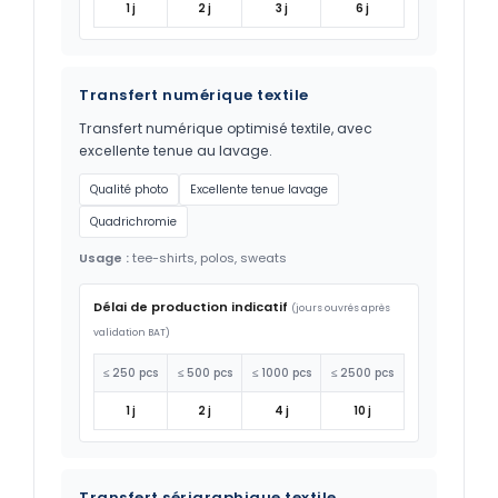
1 j
2 j
3 j
6 j
Transfert numérique textile
Transfert numérique optimisé textile, avec
excellente tenue au lavage.
Qualité photo
Excellente tenue lavage
Quadrichromie
Usage :
tee-shirts, polos, sweats
Délai de production indicatif
(jours ouvrés après
validation BAT)
≤ 250 pcs
≤ 500 pcs
≤ 1000 pcs
≤ 2500 pcs
1 j
2 j
4 j
10 j
Transfert sérigraphique textile