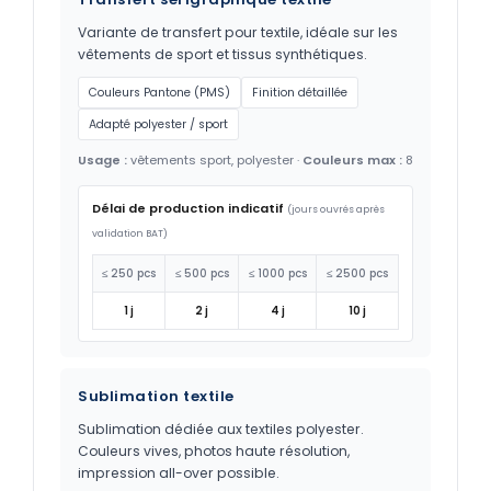
Variante de transfert pour textile, idéale sur les
vêtements de sport et tissus synthétiques.
Couleurs Pantone (PMS)
Finition détaillée
Adapté polyester / sport
Usage :
vêtements sport, polyester ·
Couleurs max :
8
Délai de production indicatif
(jours ouvrés après
validation BAT)
≤ 250 pcs
≤ 500 pcs
≤ 1000 pcs
≤ 2500 pcs
1 j
2 j
4 j
10 j
Sublimation textile
Sublimation dédiée aux textiles polyester.
Couleurs vives, photos haute résolution,
impression all-over possible.