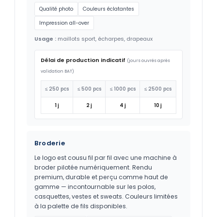
Qualité photo
Couleurs éclatantes
Impression all-over
Usage :
maillots sport, écharpes, drapeaux
Délai de production indicatif
(jours ouvrés après
validation BAT)
≤ 250 pcs
≤ 500 pcs
≤ 1000 pcs
≤ 2500 pcs
1 j
2 j
4 j
10 j
Broderie
Le logo est cousu fil par fil avec une machine à
broder pilotée numériquement. Rendu
premium, durable et perçu comme haut de
gamme — incontournable sur les polos,
casquettes, vestes et sweats. Couleurs limitées
à la palette de fils disponibles.