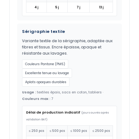
4 j
5 j
7 j
13 j
Sérigraphie textile
Variante textile de la sérigraphie, adaptée aux
fibres et tissus. Encre épaisse, opaque et
résistante aux lavages.
Couleurs Pantone (PMS)
Excellente tenue au lavage
Aplats opaques durables
Usage :
textiles épais, sacs en coton, tabliers ·
Couleurs max :
7
Délai de production indicatif
(jours ouvrés après
validation BAT)
≤ 250 pcs
≤ 500 pcs
≤ 1000 pcs
≤ 2500 pcs