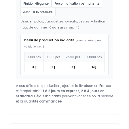
Finition élégante
Personnalisation permanente
Jusqu'à 15 couleurs
Usage :
polos, casquettes, sweats, vestes — finition
haut de gamme ·
Couleurs max :
15
Délai de production indicatif
(jours ouvrés après
validation BAT)
≤ 100 pcs
≤ 300 pcs
≤ 500 pcs
≤ 1000 pcs
4 j
6 j
8 j
13 j
À ces délais de production, ajoutez la livraison en France
métropolitaine :
1 à 2 jours en express
,
2 à 4 jours en
standard
. Délais indicatifs pouvant varier selon la période
et la quantité commandée.