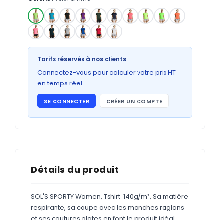
Bons de commande
GRAND FORMAT
✓
Posters
Abribus
Tarifs réservés à nos clients
Connectez-vous pour calculer votre prix HT
Plans
en temps réel.
Bâche
SE CONNECTER
CRÉER UN COMPTE
Panneaux
ADHÉSIFS
Étiquettes adhésives
Détails du produit
Étiquettes adhésives en bobine
SOL'S SPORTY Women, Tshirt 140g/m², Sa matière
Adhésifs vitrine
respirante, sa coupe avec les manches raglans
et ses coutures plates en font le produit idéal