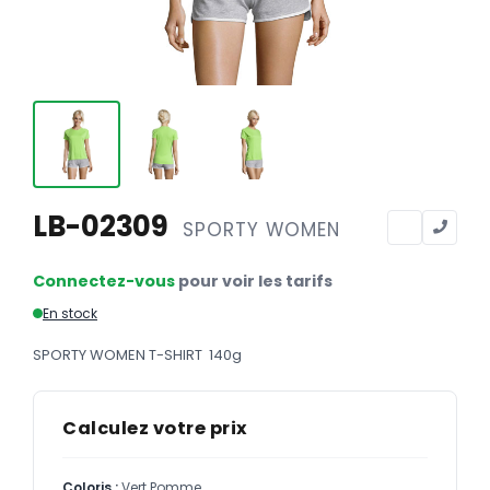
Calendriers
Calendriers bancaires
BUREAUTIQUE
Tête de lettre
Enveloppes
Sous-mains
LB-02309
SPORTY WOMEN
Bloc-notes
Connectez-vous
pour voir les tarifs
Chemises
En stock
Pochettes administratives
SPORTY WOMEN T-SHIRT 140g
Tampons
Liasses
Calculez votre prix
Carnets
Coloris :
Vert Pomme