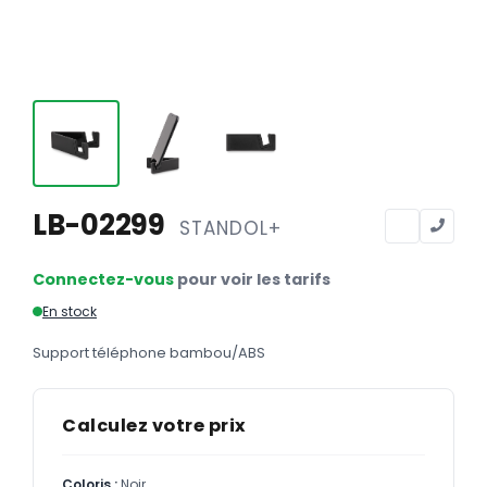
Calendriers
Calendriers bancaires
BUREAUTIQUE
Tête de lettre
Enveloppes
Sous-mains
LB-02299
STANDOL+
Bloc-notes
Connectez-vous
pour voir les tarifs
Chemises
En stock
Pochettes administratives
Support téléphone bambou/ABS
Tampons
Liasses
Calculez votre prix
Carnets
Coloris :
Noir