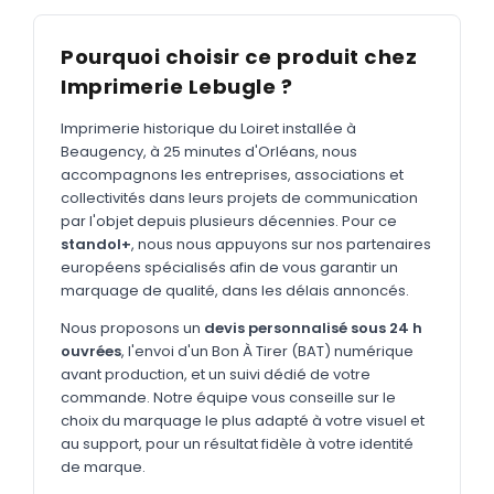
MARQUAGE TEXTILE
Tee-shirts
Nouveau
Pourquoi choisir ce produit chez
Imprimerie Lebugle ?
Polos
Nouveau
Sweatshirts
Imprimerie historique du Loiret installée à
Nouveau
Beaugency, à 25 minutes d'Orléans, nous
GOODIES
accompagnons les entreprises, associations et
collectivités dans leurs projets de communication
Catalogue complet
Nouveau
par l'objet depuis plusieurs décennies. Pour ce
standol+
, nous nous appuyons sur nos partenaires
Bureau & écriture
européens spécialisés afin de vous garantir un
Sacs & voyages
marquage de qualité, dans les délais annoncés.
Verres & déjeuner
Nous proposons un
devis personnalisé sous 24 h
ouvrées
, l'envoi d'un Bon À Tirer (BAT) numérique
Technologie
avant production, et un suivi dédié de votre
commande. Notre équipe vous conseille sur le
Vêtements
choix du marquage le plus adapté à votre visuel et
au support, pour un résultat fidèle à votre identité
Outils & porte-clés
de marque.
Cuisine