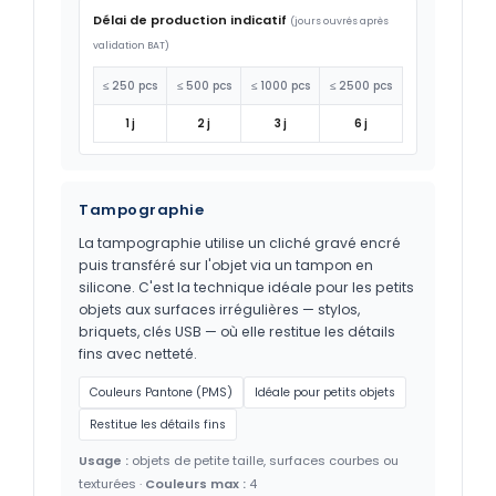
Délai de production indicatif
(jours ouvrés après
validation BAT)
≤ 250 pcs
≤ 500 pcs
≤ 1000 pcs
≤ 2500 pcs
1 j
2 j
3 j
6 j
Tampographie
La tampographie utilise un cliché gravé encré
puis transféré sur l'objet via un tampon en
silicone. C'est la technique idéale pour les petits
objets aux surfaces irrégulières — stylos,
briquets, clés USB — où elle restitue les détails
fins avec netteté.
Couleurs Pantone (PMS)
Idéale pour petits objets
Restitue les détails fins
Usage :
objets de petite taille, surfaces courbes ou
texturées ·
Couleurs max :
4