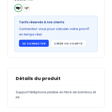
Bons de commande
GRAND FORMAT
✓
Posters
Tarifs réservés à nos clients
Abribus
Connectez-vous pour calculer votre prix HT
en temps réel.
Plans
SE CONNECTER
CRÉER UN COMPTE
Bâche
Panneaux
ADHÉSIFS
Détails du produit
Étiquettes adhésives
Support téléphone pliable en fibre de bambou et
Étiquettes adhésives en bobine
PP.
Adhésifs vitrine