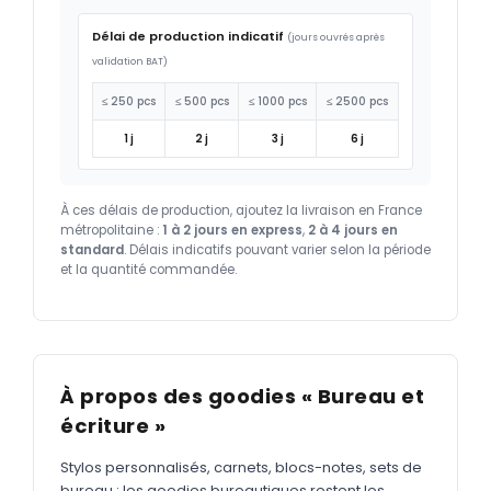
Délai de production indicatif
(jours ouvrés après
validation BAT)
≤ 250 pcs
≤ 500 pcs
≤ 1000 pcs
≤ 2500 pcs
1 j
2 j
3 j
6 j
À ces délais de production, ajoutez la livraison en France
métropolitaine :
1 à 2 jours en express
,
2 à 4 jours en
standard
. Délais indicatifs pouvant varier selon la période
et la quantité commandée.
À propos des goodies « Bureau et
écriture »
Stylos personnalisés, carnets, blocs-notes, sets de
bureau : les goodies bureautiques restent les