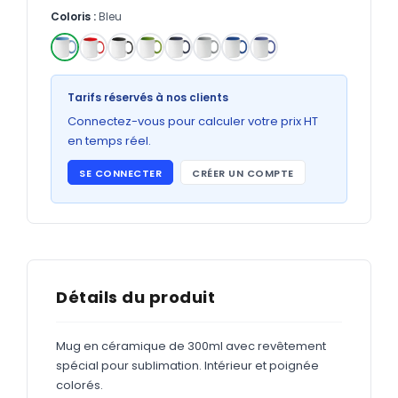
Bons de commande
Coloris :
Bleu
GRAND FORMAT
Posters
✓
Tarifs réservés à nos clients
Abribus
Connectez-vous pour calculer votre prix HT
Plans
en temps réel.
Bâche
SE CONNECTER
CRÉER UN COMPTE
Panneaux
ADHÉSIFS
Détails du produit
Étiquettes adhésives
Étiquettes adhésives en bobine
Mug en céramique de 300ml avec revêtement
spécial pour sublimation. Intérieur et poignée
Adhésifs vitrine
colorés.