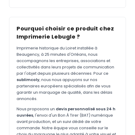
MARQUAGE TEXTILE
Tee-shirts
Nouveau
Polos
Nouveau
Pourquoi choisir ce produit chez
Sweatshirts
Imprimerie Lebugle ?
Nouveau
GOODIES
Imprimerie historique du Loiret installée à
Beaugency, à 25 minutes d'Orléans, nous
Catalogue complet
Nouveau
accompagnons les entreprises, associations et
collectivités dans leurs projets de communication
Bureau & écriture
par l'objet depuis plusieurs décennies. Pour ce
Sacs & voyages
sublimcoly
, nous nous appuyons sur nos
partenaires européens spécialisés afin de vous
Verres & déjeuner
garantir un marquage de qualité, dans les délais
annoncés.
Technologie
Nous proposons un
devis personnalisé sous 24 h
Vêtements
ouvrées
, l'envoi d'un Bon À Tirer (BAT) numérique
avant production, et un suivi dédié de votre
Outils & porte-clés
commande. Notre équipe vous conseille sur le
Cuisine
choix du marquage le plus adapté à votre visuel et