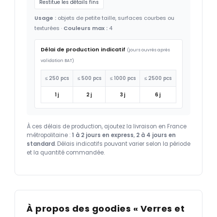
Restitue les détails fins
Usage :
objets de petite taille, surfaces courbes ou
texturées ·
Couleurs max :
4
Délai de production indicatif
(jours ouvrés après
validation BAT)
≤ 250 pcs
≤ 500 pcs
≤ 1000 pcs
≤ 2500 pcs
1 j
2 j
3 j
6 j
À ces délais de production, ajoutez la livraison en France
métropolitaine :
1 à 2 jours en express
,
2 à 4 jours en
standard
. Délais indicatifs pouvant varier selon la période
et la quantité commandée.
À propos des goodies « Verres et