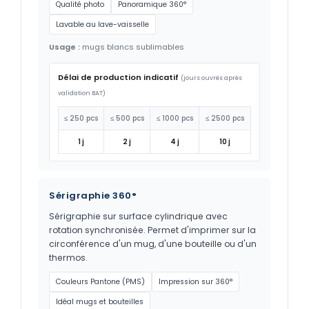
Qualité photo
Panoramique 360°
Lavable au lave-vaisselle
Usage :
mugs blancs sublimables
Délai de production indicatif
(jours ouvrés après
validation BAT)
≤ 250 pcs
≤ 500 pcs
≤ 1000 pcs
≤ 2500 pcs
1 j
2 j
4 j
10 j
Sérigraphie 360°
Sérigraphie sur surface cylindrique avec
rotation synchronisée. Permet d'imprimer sur la
circonférence d'un mug, d'une bouteille ou d'un
thermos.
Couleurs Pantone (PMS)
Impression sur 360°
Idéal mugs et bouteilles