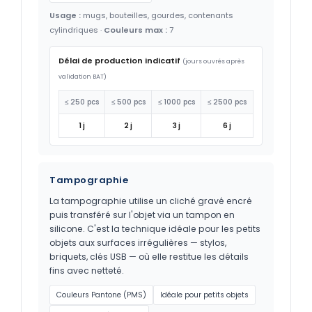
Usage :
mugs, bouteilles, gourdes, contenants
cylindriques ·
Couleurs max :
7
Délai de production indicatif
(jours ouvrés après
validation BAT)
≤ 250 pcs
≤ 500 pcs
≤ 1000 pcs
≤ 2500 pcs
1 j
2 j
3 j
6 j
Tampographie
La tampographie utilise un cliché gravé encré
puis transféré sur l'objet via un tampon en
silicone. C'est la technique idéale pour les petits
objets aux surfaces irrégulières — stylos,
briquets, clés USB — où elle restitue les détails
fins avec netteté.
Couleurs Pantone (PMS)
Idéale pour petits objets