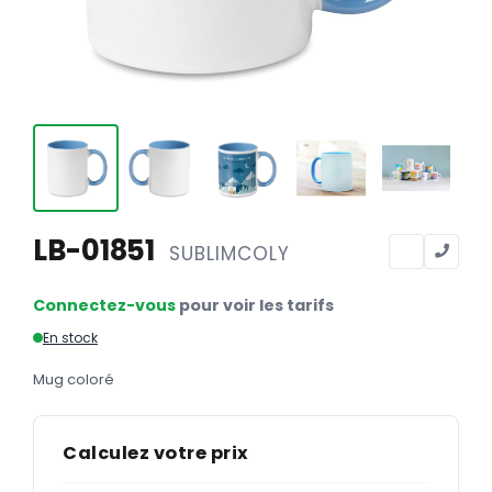
Calendriers
Calendriers bancaires
BUREAUTIQUE
Tête de lettre
Enveloppes
Sous-mains
LB-01851
SUBLIMCOLY
Bloc-notes
Chemises
Connectez-vous
pour voir les tarifs
Pochettes administratives
En stock
Tampons
Mug coloré
Liasses
Calculez votre prix
Carnets