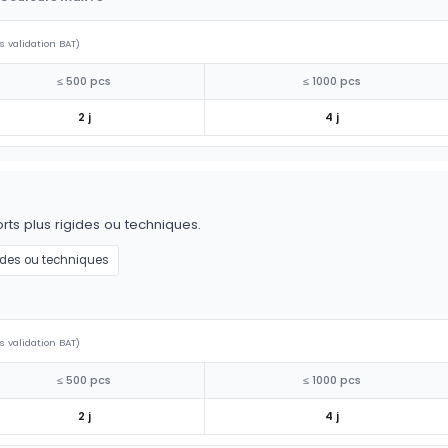
s validation BAT)
≤ 500 pcs
≤ 1000 pcs
2 j
4 j
ts plus rigides ou techniques.
ides ou techniques
s validation BAT)
≤ 500 pcs
≤ 1000 pcs
2 j
4 j