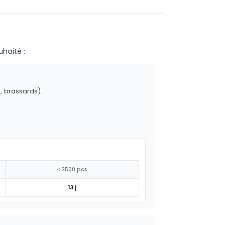
uhaité :
o, brassards).
≤ 2500 pcs
13 j