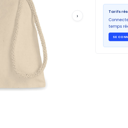
Tarifs rés
›
Connectez
temps rée
SE CON