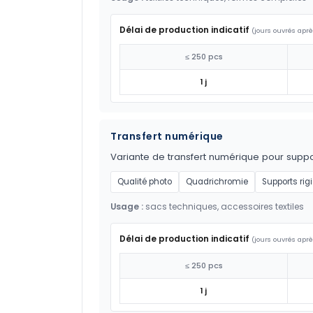
Délai de production indicatif
(jours ouvrés aprè
≤ 250 pcs
1 j
Transfert numérique
Variante de transfert numérique pour suppor
Qualité photo
Quadrichromie
Supports rig
Usage :
sacs techniques, accessoires textiles
Délai de production indicatif
(jours ouvrés aprè
≤ 250 pcs
1 j