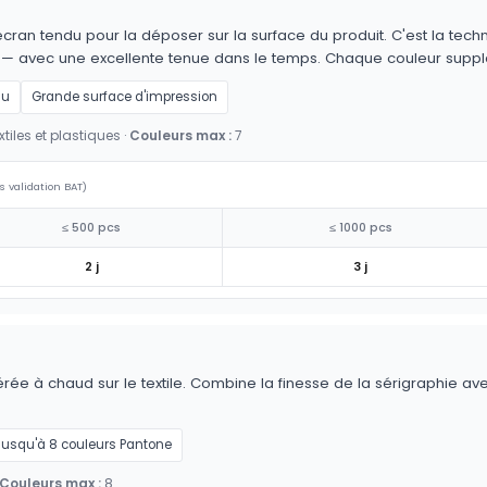
cran tendu pour la déposer sur la surface du produit. C'est la techn
es — avec une excellente tenue dans le temps. Chaque couleur supp
au
Grande surface d'impression
tiles et plastiques ·
Couleurs max :
7
s validation BAT)
≤ 500 pcs
≤ 1000 pcs
2 j
3 j
érée à chaud sur le textile. Combine la finesse de la sérigraphie av
Jusqu'à 8 couleurs Pantone
Couleurs max :
8