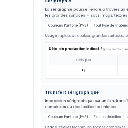
Sérigraphie
La sérigraphie pousse l'encre à travers un é
les grandes surfaces — sacs, mugs, textil
Couleurs Pantone (PMS)
Tout type de matéri
Usage :
aplats de couleur, grandes surfaces, tex
Délai de production indicatif
(jours ouvrés aprè
≤ 250 pcs
1 j
Transfert sérigraphique
Impression sérigraphique sur un film, transf
complexes ou des textiles techniques.
Couleurs Pantone (PMS)
Finition détaillée
Usage :
textiles techniques, formes complexes ·