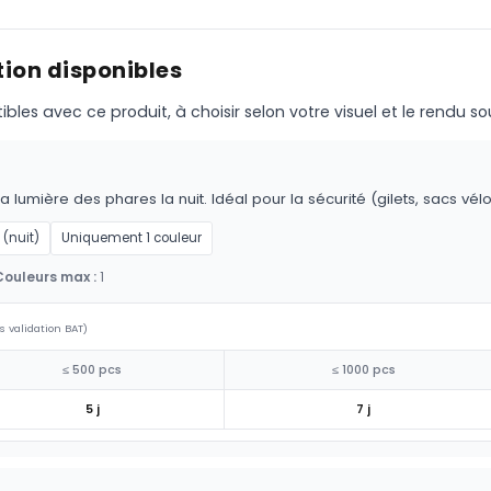
ion disponibles
s avec ce produit, à choisir selon votre visuel et le rendu so
la lumière des phares la nuit. Idéal pour la sécurité (gilets, sacs vél
 (nuit)
Uniquement 1 couleur
Couleurs max :
1
s validation BAT)
≤ 500 pcs
≤ 1000 pcs
5 j
7 j