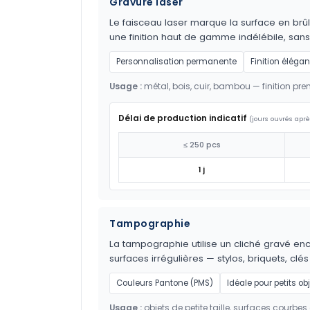
Gravure laser
Le faisceau laser marque la surface en brûl
une finition haut de gamme indélébile, sans
Personnalisation permanente
Finition élégan
Usage :
métal, bois, cuir, bambou — finition pr
Délai de production indicatif
(jours ouvrés aprè
≤ 250 pcs
1 j
Tampographie
La tampographie utilise un cliché gravé encr
surfaces irrégulières — stylos, briquets, clés
Couleurs Pantone (PMS)
Idéale pour petits ob
Usage :
objets de petite taille, surfaces courbes 