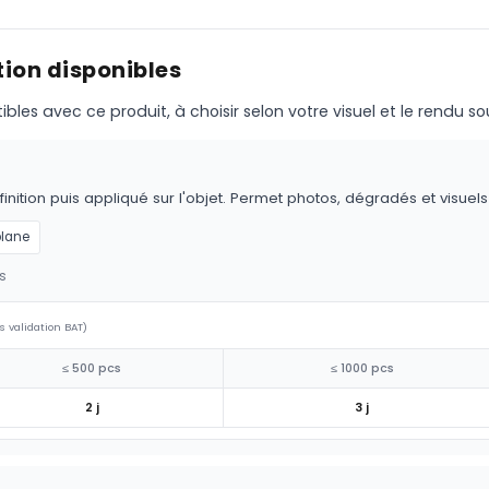
ion disponibles
s avec ce produit, à choisir selon votre visuel et le rendu so
nition puis appliqué sur l'objet. Permet photos, dégradés et visuel
plane
s
s validation BAT)
≤ 500 pcs
≤ 1000 pcs
2 j
3 j