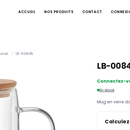
ACCUEIL
NOS PRODUITS
CONTACT
CONNEXI
euner
/
LB-00845
LB-008
Connectez-v
En stock
Mug en verre d
Calculez