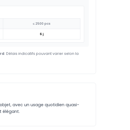
≤ 2500 pcs
6 j
ard
. Délais indicatifs pouvant varier selon la
l'objet, avec un usage quotidien quasi-
t élégant.