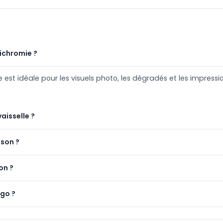
ichromie ?
st idéale pour les visuels photo, les dégradés et les impress
aisselle ?
ison ?
on ?
ogo ?