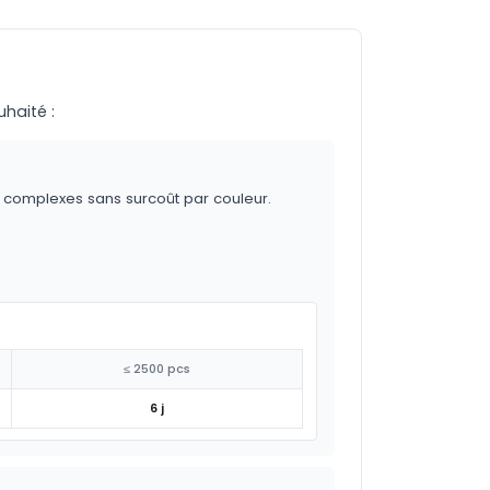
uhaité :
s complexes sans surcoût par couleur.
≤ 2500 pcs
6 j