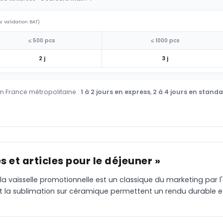
s validation BAT)
≤ 500 pcs
≤ 1000 pcs
2 j
3 j
en France métropolitaine :
1 à 2 jours en express
,
2 à 4 jours en stand
 et articles pour le déjeuner »
 la vaisselle promotionnelle est un classique du marketing par 
et la sublimation sur céramique permettent un rendu durable e