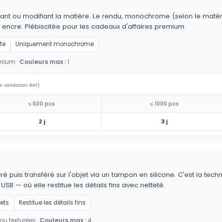
ant ou modifiant la matière. Le rendu, monochrome (selon le matériau
 encre. Plébiscitée pour les cadeaux d'affaires premium.
te
Uniquement monochrome
emium ·
Couleurs max :
1
s validation BAT)
≤ 500 pcs
≤ 1000 pcs
2 j
3 j
é puis transféré sur l'objet via un tampon en silicone. C'est la techn
 USB — où elle restitue les détails fins avec netteté.
jets
Restitue les détails fins
ou texturées ·
Couleurs max :
4