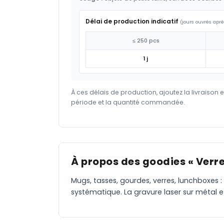
Délai de production indicatif
(jours ouvrés aprè
≤ 250 pcs
1 j
À ces délais de production, ajoutez la livraison 
période et la quantité commandée.
À propos des goodies « Verres
Mugs, tasses, gourdes, verres, lunchboxes :
systématique. La gravure laser sur métal 