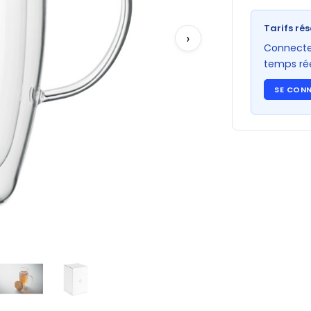
Tarifs rés
›
Connectez
temps rée
SE CON