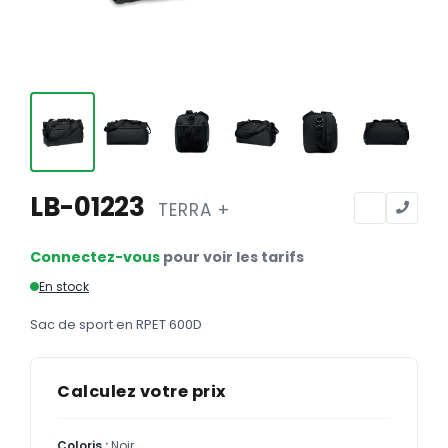
Calendriers
Calendriers bancaires
BUREAUTIQUE
Tête de lettre
Enveloppes
Sous-mains
LB-01223
TERRA +
Bloc-notes
Connectez-vous
pour voir les tarifs
Chemises
En stock
Pochettes administratives
Sac de sport en RPET 600D
Tampons
Liasses
Calculez votre prix
Carnets
Coloris :
Noir