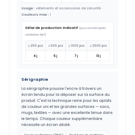
Usage :
vêtements et accessoires de sécurité ·
Couleurs max :
1
Délai de production indicatif
(jours ouvrés après
validation BAT)
≤ 250 pcs
≤ 500 pcs
≤ 1000 pcs
≤ 2500 pcs
4 j
5 j
7 j
13 j
Sérigraphie
La sérigraphie pousse l'encre à travers un
écran tendu pour la déposer sur la surface du
produit. C'est la technique reine pour les aplats
de couleur uni et les grandes surfaces — sacs,
mugs, textiles — avec une excellente tenue dans
le temps. Chaque couleur supplémentaire
nécessite un écran dédié.