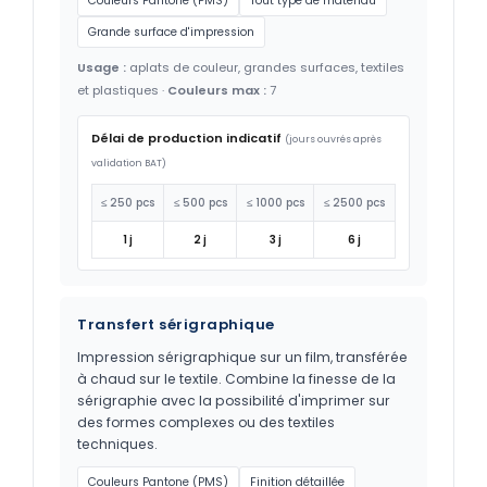
Couleurs Pantone (PMS)
Tout type de matériau
Grande surface d'impression
Usage :
aplats de couleur, grandes surfaces, textiles
et plastiques ·
Couleurs max :
7
Délai de production indicatif
(jours ouvrés après
validation BAT)
≤ 250 pcs
≤ 500 pcs
≤ 1000 pcs
≤ 2500 pcs
1 j
2 j
3 j
6 j
Transfert sérigraphique
Impression sérigraphique sur un film, transférée
à chaud sur le textile. Combine la finesse de la
sérigraphie avec la possibilité d'imprimer sur
des formes complexes ou des textiles
techniques.
Couleurs Pantone (PMS)
Finition détaillée