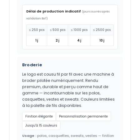
Délai de production indicatif
(jours ouvrés après
validation BAT)
≤ 250 pcs
≤ 500 pcs
≤ 1000 pcs
≤ 2500 pcs
1 j
2 j
4 j
10 j
Broderie
Le logo est cousu fil par fil avec une machine à
broder pilotée numériquement. Rendu
premium, durable et perçu comme haut de
gamme — incontournable sur les polos,
casquettes, vestes et sweats. Couleurs limitées
à la palette de fils disponibles.
Finition élégante
Personnalisation permanente
Jusqu'à 15 couleurs
Usage :
polos, casquettes, sweats, vestes — finition