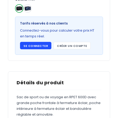
Bons de commande
GRAND FORMAT
✓
Posters
Tarifs réservés à nos clients
Abribus
Connectez-vous pour calculer votre prix HT
en temps réel.
Plans
SE CONNECTER
CRÉER UN COMPTE
Bâche
Panneaux
ADHÉSIFS
Détails du produit
Étiquettes adhésives
Sac de sport ou de voyage en RPET 600D avec
Étiquettes adhésives en bobine
grande poche frontale à fermeture éclair, poche
Adhésifs vitrine
intérieure à fermeture éclair et bandoulière
réglable et amovible.