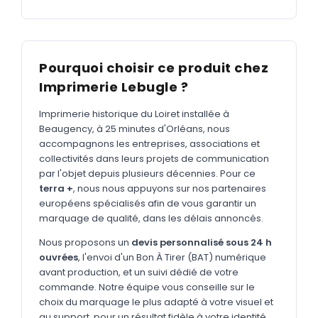
MARQUAGE TEXTILE
Tee-shirts
Nouveau
Polos
Nouveau
Pourquoi choisir ce produit chez
Sweatshirts
Nouveau
Imprimerie Lebugle ?
GOODIES
Imprimerie historique du Loiret installée à
Beaugency, à 25 minutes d'Orléans, nous
Catalogue complet
Nouveau
accompagnons les entreprises, associations et
collectivités dans leurs projets de communication
Bureau & écriture
par l'objet depuis plusieurs décennies. Pour ce
Sacs & voyages
terra +
, nous nous appuyons sur nos partenaires
européens spécialisés afin de vous garantir un
Verres & déjeuner
marquage de qualité, dans les délais annoncés.
Technologie
Nous proposons un
devis personnalisé sous 24 h
ouvrées
, l'envoi d'un Bon À Tirer (BAT) numérique
Vêtements
avant production, et un suivi dédié de votre
Outils & porte-clés
commande. Notre équipe vous conseille sur le
choix du marquage le plus adapté à votre visuel et
Cuisine
au support, pour un résultat fidèle à votre identité