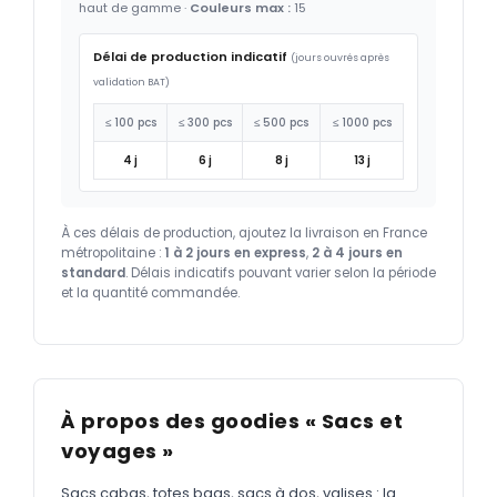
haut de gamme ·
Couleurs max :
15
Délai de production indicatif
(jours ouvrés après
validation BAT)
≤ 100 pcs
≤ 300 pcs
≤ 500 pcs
≤ 1000 pcs
4 j
6 j
8 j
13 j
À ces délais de production, ajoutez la livraison en France
métropolitaine :
1 à 2 jours en express
,
2 à 4 jours en
standard
. Délais indicatifs pouvant varier selon la période
et la quantité commandée.
À propos des goodies « Sacs et
voyages »
Sacs cabas, totes bags, sacs à dos, valises : la