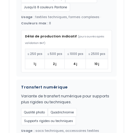
Jusqu'à 8 couleurs Pantone
Usage :
textiles techniques, formes complexes ·
Couleurs max :
8
Délai de production indicatif
(jours ouvrés après
validation BAT)
≤ 250 pcs
≤ 500 pcs
≤ 1000 pcs
≤ 2500 pcs
1 j
2 j
4 j
10 j
Transfert numérique
Variante de transfert numérique pour supports
plus rigides ou techniques.
Qualité photo
Quadrichromie
Supports rigides ou techniques
Usage :
sacs techniques, accessoires textiles