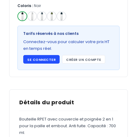
Bons de commande
Coloris :
Noir
GRAND FORMAT
Posters
✓
Tarifs réservés à nos clients
Abribus
Connectez-vous pour calculer votre prix HT
Plans
en temps réel.
Bâche
SE CONNECTER
CRÉER UN COMPTE
Panneaux
ADHÉSIFS
Détails du produit
Étiquettes adhésives
Étiquettes adhésives en bobine
Bouteille RPET avec couvercle et poignée 2 en 1
pour la paille et embout. Anti fuite. Capacité : 700
Adhésifs vitrine
ml.