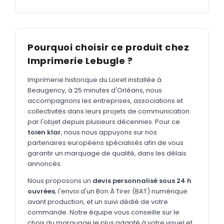
MARQUAGE TEXTILE
Tee-shirts
Nouveau
Polos
Nouveau
Pourquoi choisir ce produit chez
Sweatshirts
Imprimerie Lebugle ?
Nouveau
GOODIES
Imprimerie historique du Loiret installée à
Beaugency, à 25 minutes d'Orléans, nous
Catalogue complet
Nouveau
accompagnons les entreprises, associations et
collectivités dans leurs projets de communication
Bureau & écriture
par l'objet depuis plusieurs décennies. Pour ce
Sacs & voyages
toien klar
, nous nous appuyons sur nos
partenaires européens spécialisés afin de vous
Verres & déjeuner
garantir un marquage de qualité, dans les délais
annoncés.
Technologie
Nous proposons un
devis personnalisé sous 24 h
Vêtements
ouvrées
, l'envoi d'un Bon À Tirer (BAT) numérique
avant production, et un suivi dédié de votre
Outils & porte-clés
commande. Notre équipe vous conseille sur le
Cuisine
choix du marquage le plus adapté à votre visuel et