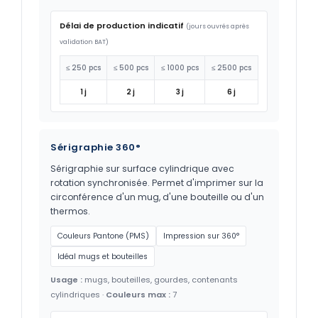
Délai de production indicatif
(jours ouvrés après
validation BAT)
≤ 250 pcs
≤ 500 pcs
≤ 1000 pcs
≤ 2500 pcs
1 j
2 j
3 j
6 j
Sérigraphie 360°
Sérigraphie sur surface cylindrique avec
rotation synchronisée. Permet d'imprimer sur la
circonférence d'un mug, d'une bouteille ou d'un
thermos.
Couleurs Pantone (PMS)
Impression sur 360°
Idéal mugs et bouteilles
Usage :
mugs, bouteilles, gourdes, contenants
cylindriques ·
Couleurs max :
7