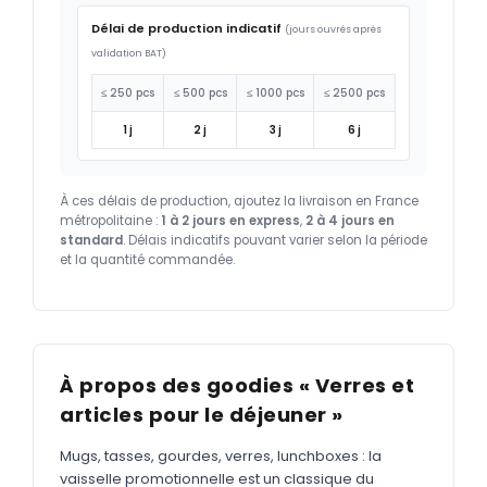
Délai de production indicatif
(jours ouvrés après
validation BAT)
≤ 250 pcs
≤ 500 pcs
≤ 1000 pcs
≤ 2500 pcs
1 j
2 j
3 j
6 j
À ces délais de production, ajoutez la livraison en France
métropolitaine :
1 à 2 jours en express
,
2 à 4 jours en
standard
. Délais indicatifs pouvant varier selon la période
et la quantité commandée.
À propos des goodies « Verres et
articles pour le déjeuner »
Mugs, tasses, gourdes, verres, lunchboxes : la
vaisselle promotionnelle est un classique du