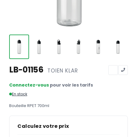
Calendriers
Calendriers bancaires
BUREAUTIQUE
Tête de lettre
Enveloppes
Sous-mains
LB-01156
TOIEN KLAR
Bloc-notes
Chemises
Connectez-vous
pour voir les tarifs
Pochettes administratives
En stock
Tampons
Bouteille RPET 700ml
Liasses
Calculez votre prix
Carnets