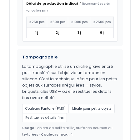
Délai de production indicatif
(jours ouvrés après
validation BAT)
≤ 250 pcs
≤ 500 pcs
≤ 1000 pcs
≤ 2500 pcs
1 j
2 j
3 j
6 j
Tampographie
La tampographie utilise un cliché gravé encré
puis transféré sur l'objet via un tampon en
silicone. C'est la technique idéale pour les petits
objets aux surfaces irrégulières — stylos,
briquets, clés USB — où elle restitue les détails
fins avec netteté.
Couleurs Pantone (PMS)
Idéale pour petits objets
Restitue les détails fins
Usage :
objets de petite taille, surfaces courbes ou
texturées ·
Couleurs max :
4