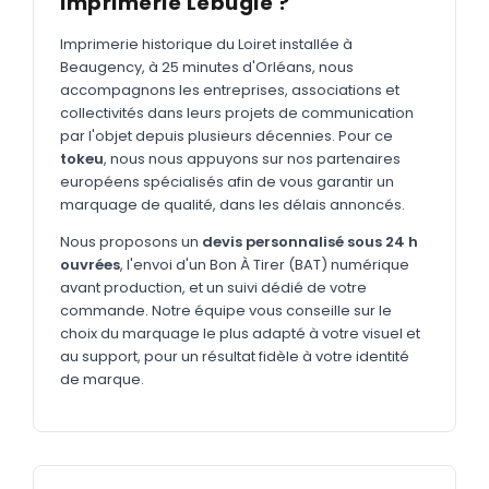
Imprimerie Lebugle ?
MARQUAGE TEXTILE
Tee-shirts
Imprimerie historique du Loiret installée à
Nouveau
Beaugency, à 25 minutes d'Orléans, nous
Polos
accompagnons les entreprises, associations et
Nouveau
collectivités dans leurs projets de communication
Sweatshirts
Nouveau
par l'objet depuis plusieurs décennies. Pour ce
tokeu
, nous nous appuyons sur nos partenaires
GOODIES
européens spécialisés afin de vous garantir un
marquage de qualité, dans les délais annoncés.
Catalogue complet
Nouveau
Nous proposons un
devis personnalisé sous 24 h
Bureau & écriture
ouvrées
, l'envoi d'un Bon À Tirer (BAT) numérique
Sacs & voyages
avant production, et un suivi dédié de votre
commande. Notre équipe vous conseille sur le
Verres & déjeuner
choix du marquage le plus adapté à votre visuel et
au support, pour un résultat fidèle à votre identité
Technologie
de marque.
Vêtements
Outils & porte-clés
Cuisine