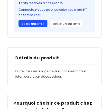
Bons de commande
Tarifs réservés à nos clients
GRAND FORMAT
Connectez-vous pour calculer votre prix HT
en temps réel.
Posters
SE CONNECTER
CRÉER UN COMPTE
Abribus
Plans
Bâche
Panneaux
Détails du produit
Porte-clés en alliage de zinc comprenant un
ADHÉSIFS
jeton euro et un décapsuleur.
Étiquettes adhésives
Étiquettes adhésives en bobine
Adhésifs vitrine
Pourquoi choisir ce produit chez