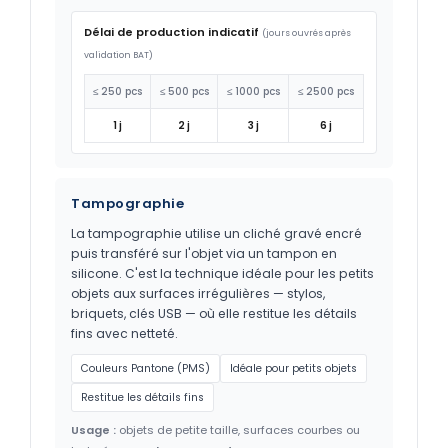
Délai de production indicatif
(jours ouvrés après
validation BAT)
≤ 250 pcs
≤ 500 pcs
≤ 1000 pcs
≤ 2500 pcs
1 j
2 j
3 j
6 j
Tampographie
La tampographie utilise un cliché gravé encré
puis transféré sur l'objet via un tampon en
silicone. C'est la technique idéale pour les petits
objets aux surfaces irrégulières — stylos,
briquets, clés USB — où elle restitue les détails
fins avec netteté.
Couleurs Pantone (PMS)
Idéale pour petits objets
Restitue les détails fins
Usage :
objets de petite taille, surfaces courbes ou