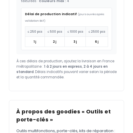
texturées ·
Couleurs max :
4
Délai de production indicatif
(jours ouvrés après
validation BAT)
≤ 250 pcs
≤ 500 pcs
≤ 1000 pcs
≤ 2500 pcs
1 j
2 j
3 j
6 j
À ces délais de production, ajoutez la livraison en France
métropolitaine :
1 à 2 jours en express
,
2 à 4 jours en
standard
. Délais indicatifs pouvant varier selon la période
et la quantité commandée.
À propos des goodies « Outils et
porte-clés »
Outils multifonctions, porte-clés, kits de réparation :