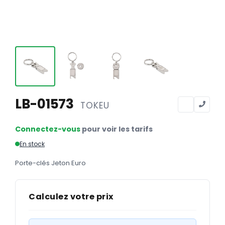
Calendriers
Calendriers bancaires
BUREAUTIQUE
Tête de lettre
Enveloppes
Sous-mains
LB-01573
TOKEU
Bloc-notes
Connectez-vous
pour voir les tarifs
Chemises
En stock
Pochettes administratives
Porte-clés Jeton Euro
Tampons
Liasses
Calculez votre prix
Carnets