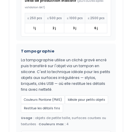
Délai de production indicatif
(jours ouvrés après
validation BAT)
≤ 250 pcs
≤ 500 pcs
≤ 1000 pcs
≤ 2500 pcs
1 j
2 j
3 j
6 j
Tampographie
La tampographie utilise un cliché gravé encré
puis transféré sur l'objet via un tampon en
silicone. C'est la technique idéale pour les petits
objets aux surfaces irrégulières — stylos,
briquets, clés USB — où elle restitue les détails
fins avec netteté.
Couleurs Pantone (PMS)
Idéale pour petits objets
Restitue les détails fins
Usage :
objets de petite taille, surfaces courbes ou
texturées ·
Couleurs max :
4