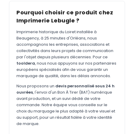
MARQUAGE TEXTILE
Pourquoi choisir ce produit chez
Tee-shirts
Nouveau
Imprimerie Lebugle ?
Polos
Nouveau
Imprimerie historique du Loiret installée à
Sweatshirts
Nouveau
Beaugency, à 25 minutes d'Orléans, nous
accompagnons les entreprises, associations et
GOODIES
collectivités dans leurs projets de communication
Catalogue complet
par l'objet depuis plusieurs décennies. Pour ce
Nouveau
tooldera
, nous nous appuyons sur nos partenaires
Bureau & écriture
européens spécialisés afin de vous garantir un
marquage de qualité, dans les délais annoncés.
Sacs & voyages
Nous proposons un
devis personnalisé sous 24 h
Verres & déjeuner
ouvrées
, l'envoi d'un Bon À Tirer (BAT) numérique
avant production, et un suivi dédié de votre
Technologie
commande. Notre équipe vous conseille sur le
Vêtements
choix du marquage le plus adapté à votre visuel et
au support, pour un résultat fidèle à votre identité
Outils & porte-clés
de marque.
Cuisine