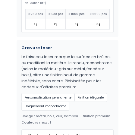
validation BAT)
≤ 250 pcs
≤ 500 pcs
≤ 1000 pcs
≤ 2500 pcs
1 j
2 j
3 j
6 j
Gravure laser
Le faisceau laser marque la surface en brûlant
ou modifiant la matière. Le rendu, monochrome
(selon le matériau : gris sur métal, foncé sur
bois), offre une finition haut de gamme
indélébile, sans encre. Plébiscitée pour les
cadeaux d'affaires premium.
Personnalisation permanente
Finition élégante
Uniquement monochrome
Usage :
métal, bois, cuir, bambou — finition premium ·
Couleurs max :
1