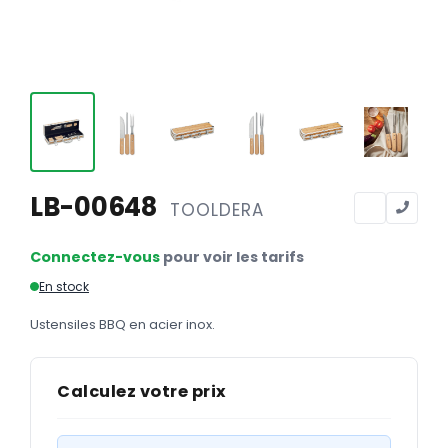
Calendriers
Calendriers bancaires
BUREAUTIQUE
Tête de lettre
Enveloppes
Sous-mains
LB-00648
TOOLDERA
Bloc-notes
Connectez-vous
pour voir les tarifs
Chemises
En stock
Pochettes administratives
Ustensiles BBQ en acier inox.
Tampons
Liasses
Calculez votre prix
Carnets