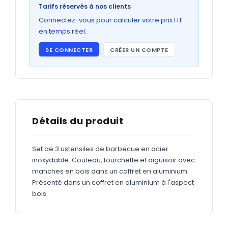
Bons de commande
Tarifs réservés à nos clients
GRAND FORMAT
Connectez-vous pour calculer votre prix HT
en temps réel.
Posters
SE CONNECTER
CRÉER UN COMPTE
Abribus
Plans
Bâche
Panneaux
Détails du produit
Set de 3 ustensiles de barbecue en acier
ADHÉSIFS
inoxydable. Couteau, fourchette et aiguisoir avec
manches en bois dans un coffret en aluminium.
Étiquettes adhésives
Présenté dans un coffret en aluminium à l'aspect
Étiquettes adhésives en bobine
bois.
Adhésifs vitrine