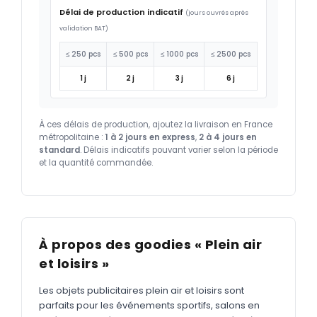
Délai de production indicatif
(jours ouvrés après
validation BAT)
≤ 250 pcs
≤ 500 pcs
≤ 1000 pcs
≤ 2500 pcs
1 j
2 j
3 j
6 j
À ces délais de production, ajoutez la livraison en France
métropolitaine :
1 à 2 jours en express
,
2 à 4 jours en
standard
. Délais indicatifs pouvant varier selon la période
et la quantité commandée.
À propos des goodies « Plein air
et loisirs »
Les objets publicitaires plein air et loisirs sont
parfaits pour les événements sportifs, salons en