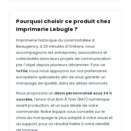
MARQUAGE TEXTILE
Tee-shirts
Nouveau
Pourquoi choisir ce produit chez
Polos
Nouveau
Imprimerie Lebugle ?
Sweatshirts
Nouveau
Imprimerie historique du Loiret installée à
GOODIES
Beaugency, à 25 minutes d'Orléans, nous
accompagnons les entreprises, associations et
Catalogue complet
Nouveau
collectivités dans leurs projets de communication
par l'objet depuis plusieurs décennies. Pour ce
Bureau & écriture
tottle
, nous nous appuyons sur nos partenaires
Sacs & voyages
européens spécialisés afin de vous garantir un
marquage de qualité, dans les délais annoncés.
Verres & déjeuner
Nous proposons un
devis personnalisé sous 24 h
Technologie
ouvrées
, l'envoi d'un Bon À Tirer (BAT) numérique
avant production, et un suivi dédié de votre
Vêtements
commande. Notre équipe vous conseille sur le
choix du marquage le plus adapté à votre visuel et
Outils & porte-clés
au support, pour un résultat fidèle à votre identité
Cuisine
de marque.