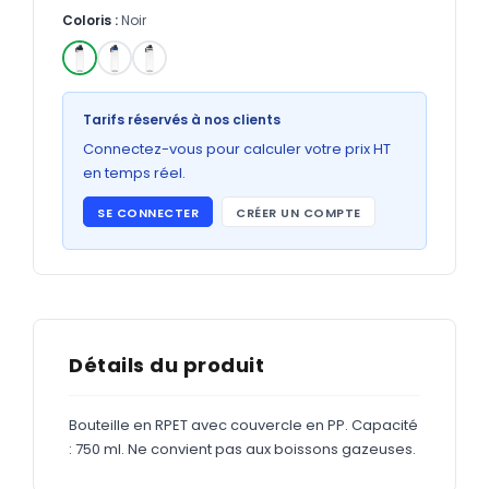
Bons de commande
Coloris :
Noir
GRAND FORMAT
Posters
✓
Tarifs réservés à nos clients
Abribus
Connectez-vous pour calculer votre prix HT
Plans
en temps réel.
Bâche
SE CONNECTER
CRÉER UN COMPTE
Panneaux
ADHÉSIFS
Détails du produit
Étiquettes adhésives
Étiquettes adhésives en bobine
Bouteille en RPET avec couvercle en PP. Capacité
: 750 ml. Ne convient pas aux boissons gazeuses.
Adhésifs vitrine