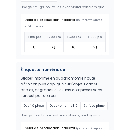
Usage :
mugs, bouteilles avec visuel panoramique
Délai de production indicatif
(jours ouvrés après
validation BAT)
≤ 100 pcs
≤ 300 pcs
≤ 500 pcs
≤ 1000 pcs
1 j
3 j
5 j
10 j
Étiquette numérique
Sticker imprimé en quadrichromie haute
définition puis appliqué sur l'objet. Permet
photos, dégradés et visuels complexes sans
surcoût par couleur.
Qualité photo
Quadrichromie HD
Surface plane
Usage :
objets aux surfaces planes, packagings
Délai de production indicatif
(jours ouvrés après