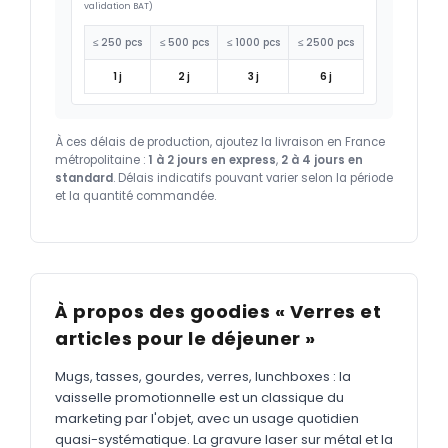
validation BAT)
≤ 250 pcs
≤ 500 pcs
≤ 1000 pcs
≤ 2500 pcs
1 j
2 j
3 j
6 j
À ces délais de production, ajoutez la livraison en France
métropolitaine :
1 à 2 jours en express
,
2 à 4 jours en
standard
. Délais indicatifs pouvant varier selon la période
et la quantité commandée.
À propos des goodies « Verres et
articles pour le déjeuner »
Mugs, tasses, gourdes, verres, lunchboxes : la
vaisselle promotionnelle est un classique du
marketing par l'objet, avec un usage quotidien
quasi-systématique. La gravure laser sur métal et la