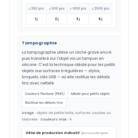
≤ 250 pcs
≤ 500 pcs
≤ 1000 pcs
≤ 2500 pcs
1 j
2 j
3 j
6 j
Tampographie
La tampographie utilise un cliché gravé encré
puis transféré sur l'objet via un tampon en
silicone. C'est la technique idéale pour les petits
objets aux surfaces irrégulières — stylos,
briquets, clés USB — où elle restitue les détails
fins avec netteté.
Couleurs Pantone (PMS)
Idéale pour petits objets
Restitue les détails fins
Usage :
objets de petite taille, surfaces courbes ou
texturées ·
Couleurs max :
4
Délai de production indicatif
(jours ouvrés après