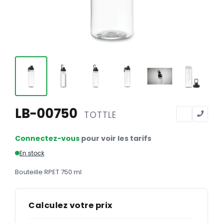
Calendriers
Calendriers bancaires
BUREAUTIQUE
Tête de lettre
Enveloppes
Sous-mains
LB-00750
TOTTLE
Bloc-notes
Chemises
Connectez-vous
pour voir les tarifs
Pochettes administratives
En stock
Tampons
Bouteille RPET 750 ml
Liasses
Calculez votre prix
Carnets