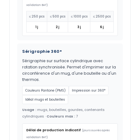
validation BAT)
≤ 250 pcs
≤ 500 pcs
≤ 1000 pcs
≤ 2500 pcs
1 j
2 j
3 j
6 j
Sérigraphie 360°
Sérigraphie sur surface cylindrique avec
rotation synchronisée. Permet d'imprimer sur la
circonférence d'un mug, d'une bouteille ou d'un
thermos.
Couleurs Pantone (PMS)
Impression sur 360°
Idéal mugs et bouteilles
Usage :
mugs, bouteilles, gourdes, contenants
cylindriques ·
Couleurs max :
7
Délai de production indicatif
(jours ouvrés après
validation BAT)