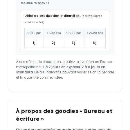
Couleurs max :
1
Délai de production indicatif
(jours ouvrés après
validation BAT)
≤ 250 pcs
≤ 500 pcs
≤ 1000 pcs
≤ 2500 pcs
1 j
2 j
3 j
6 j
À ces délais de production, ajoutez la livraison en France
métropolitaine :
1 à 2 jours en express
,
2 à 4 jours en
standard
. Délais indicatifs pouvant varier selon la période
et la quantité commandée.
À propos des goodies « Bureau et
écriture »
Stylos personnalisés, carnets, blocs-notes, sets de