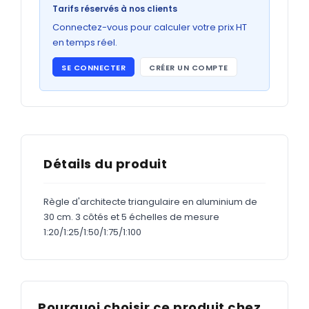
Bons de commande
Tarifs réservés à nos clients
GRAND FORMAT
Connectez-vous pour calculer votre prix HT
en temps réel.
Posters
SE CONNECTER
CRÉER UN COMPTE
Abribus
Plans
Bâche
Panneaux
Détails du produit
Règle d'architecte triangulaire en aluminium de
ADHÉSIFS
30 cm. 3 côtés et 5 échelles de mesure
1:20/1:25/1:50/1:75/1:100
Étiquettes adhésives
Étiquettes adhésives en bobine
Adhésifs vitrine
Pourquoi choisir ce produit chez