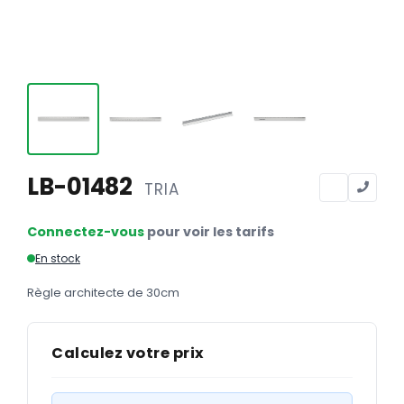
Calendriers
Calendriers bancaires
BUREAUTIQUE
Tête de lettre
Enveloppes
Sous-mains
LB-01482
TRIA
Bloc-notes
Connectez-vous
pour voir les tarifs
Chemises
En stock
Pochettes administratives
Règle architecte de 30cm
Tampons
Liasses
Calculez votre prix
Carnets