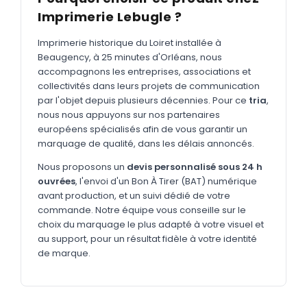
MARQUAGE TEXTILE
Imprimerie Lebugle ?
Tee-shirts
Nouveau
Imprimerie historique du Loiret installée à
Polos
Nouveau
Beaugency, à 25 minutes d'Orléans, nous
accompagnons les entreprises, associations et
Sweatshirts
Nouveau
collectivités dans leurs projets de communication
par l'objet depuis plusieurs décennies. Pour ce
tria
,
GOODIES
nous nous appuyons sur nos partenaires
Catalogue complet
européens spécialisés afin de vous garantir un
Nouveau
marquage de qualité, dans les délais annoncés.
Bureau & écriture
Nous proposons un
devis personnalisé sous 24 h
Sacs & voyages
ouvrées
, l'envoi d'un Bon À Tirer (BAT) numérique
avant production, et un suivi dédié de votre
Verres & déjeuner
commande. Notre équipe vous conseille sur le
choix du marquage le plus adapté à votre visuel et
Technologie
au support, pour un résultat fidèle à votre identité
Vêtements
de marque.
Outils & porte-clés
Cuisine