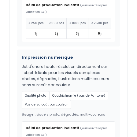
Délai de production indicatif
(jours ouvrés après
validation BAT)
≤ 250 pcs
≤ 500 pcs
≤ 1000 pcs
≤ 2500 pcs
1 j
2 j
3 j
6 j
Impression numérique
Jet d'encre haute résolution directement sur
l'objet. Idéale pour les visuels complexes :
photos, dégradés, illustrations multi-couleurs
sans surcoût par couleur.
Qualité photo
Quadrichromie (pas de Pantone)
Pas de surcoût par couleur
Usage :
visuels photo, dégradés, multi-couleurs
Délai de production indicatif
(jours ouvrés après
validation BAT)