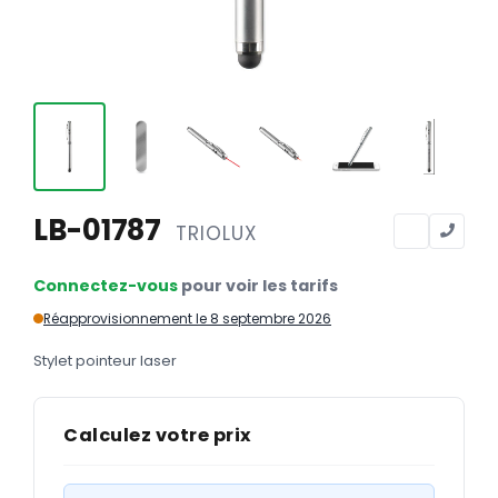
Calendriers
Calendriers bancaires
BUREAUTIQUE
Tête de lettre
Enveloppes
Sous-mains
LB-01787
TRIOLUX
Bloc-notes
Connectez-vous
pour voir les tarifs
Chemises
Réapprovisionnement le 8 septembre 2026
Pochettes administratives
Stylet pointeur laser
Tampons
Liasses
Calculez votre prix
Carnets