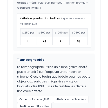
Usage :
métal, bois, cuir, bambou — finition premium ·
Couleurs max :
1
Délai de production indicatif
(jours ouvrés après
validation BAT)
≤ 250 pcs
≤ 500 pcs
≤ 1000 pcs
≤ 2500 pcs
1 j
2 j
3 j
6 j
Tampographie
La tampographie utilise un cliché gravé encré
puis transféré sur l'objet via un tampon en
silicone. C'est la technique idéale pour les petits
objets aux surfaces irrégulières — stylos,
briquets, clés USB — où elle restitue les détails
fins avec netteté.
Couleurs Pantone (PMS)
Idéale pour petits objets
Restitue les détails fins