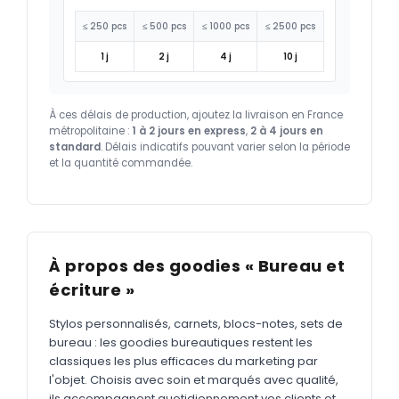
≤ 250 pcs
≤ 500 pcs
≤ 1000 pcs
≤ 2500 pcs
1 j
2 j
4 j
10 j
À ces délais de production, ajoutez la livraison en France
métropolitaine :
1 à 2 jours en express
,
2 à 4 jours en
standard
. Délais indicatifs pouvant varier selon la période
et la quantité commandée.
À propos des goodies « Bureau et
écriture »
Stylos personnalisés, carnets, blocs-notes, sets de
bureau : les goodies bureautiques restent les
classiques les plus efficaces du marketing par
l'objet. Choisis avec soin et marqués avec qualité,
ils accompagnent quotidiennement vos clients et