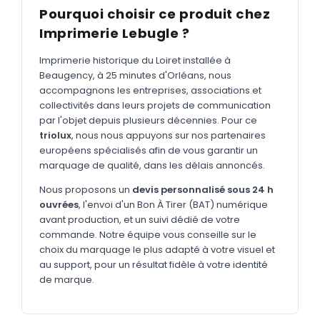
MARQUAGE TEXTILE
Pourquoi choisir ce produit chez
Tee-shirts
Imprimerie Lebugle ?
Nouveau
Polos
Nouveau
Imprimerie historique du Loiret installée à
Beaugency, à 25 minutes d'Orléans, nous
Sweatshirts
Nouveau
accompagnons les entreprises, associations et
collectivités dans leurs projets de communication
GOODIES
par l'objet depuis plusieurs décennies. Pour ce
Catalogue complet
triolux
, nous nous appuyons sur nos partenaires
Nouveau
européens spécialisés afin de vous garantir un
Bureau & écriture
marquage de qualité, dans les délais annoncés.
Sacs & voyages
Nous proposons un
devis personnalisé sous 24 h
ouvrées
, l'envoi d'un Bon À Tirer (BAT) numérique
Verres & déjeuner
avant production, et un suivi dédié de votre
commande. Notre équipe vous conseille sur le
Technologie
choix du marquage le plus adapté à votre visuel et
Vêtements
au support, pour un résultat fidèle à votre identité
de marque.
Outils & porte-clés
Cuisine