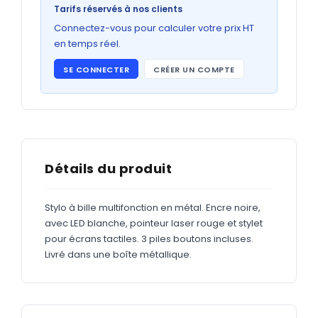
Bons de commande
Tarifs réservés à nos clients
GRAND FORMAT
Connectez-vous pour calculer votre prix HT
en temps réel.
Posters
SE CONNECTER
CRÉER UN COMPTE
Abribus
Plans
Bâche
Panneaux
Détails du produit
Stylo à bille multifonction en métal. Encre noire,
ADHÉSIFS
avec LED blanche, pointeur laser rouge et stylet
pour écrans tactiles. 3 piles boutons incluses.
Étiquettes adhésives
Livré dans une boîte métallique.
Étiquettes adhésives en bobine
Adhésifs vitrine