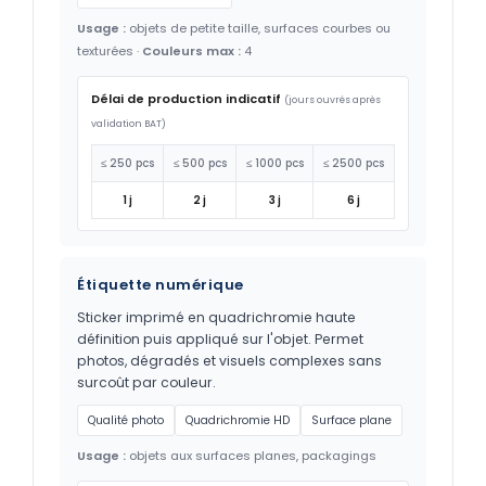
Usage :
objets de petite taille, surfaces courbes ou
texturées ·
Couleurs max :
4
Délai de production indicatif
(jours ouvrés après
validation BAT)
≤ 250 pcs
≤ 500 pcs
≤ 1000 pcs
≤ 2500 pcs
1 j
2 j
3 j
6 j
Étiquette numérique
Sticker imprimé en quadrichromie haute
définition puis appliqué sur l'objet. Permet
photos, dégradés et visuels complexes sans
surcoût par couleur.
Qualité photo
Quadrichromie HD
Surface plane
Usage :
objets aux surfaces planes, packagings