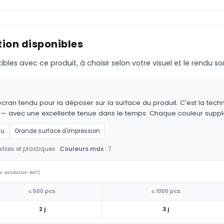
ion disponibles
s avec ce produit, à choisir selon votre visuel et le rendu so
cran tendu pour la déposer sur la surface du produit. C'est la techn
es — avec une excellente tenue dans le temps. Chaque couleur supp
au
Grande surface d'impression
tiles et plastiques ·
Couleurs max :
7
s validation BAT)
≤ 500 pcs
≤ 1000 pcs
2 j
3 j