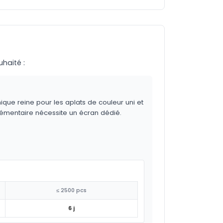
uhaité :
ique reine pour les aplats de couleur uni et
lémentaire nécessite un écran dédié.
≤ 2500 pcs
6 j