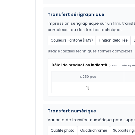
Transfert sérigraphique
Impression sérigraphique sur un film, transf
complexes ou des textiles techniques.
Couleurs Pantone (PMS)
Finition détaillée
Usage :
textiles techniques, formes complexes ·
Délai de production indicatif
(jours ouvrés aprè
≤ 250 pcs
1 j
Transfert numérique
Variante de transfert numérique pour suppor
Qualité photo
Quadrichromie
Supports rig