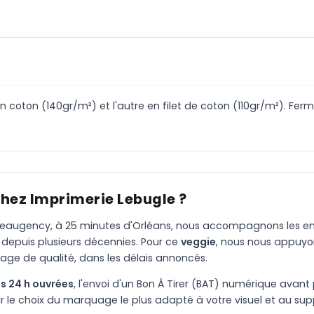
t en coton (140gr/m²) et l'autre en filet de coton (110gr/m²). Fer
chez Imprimerie Lebugle ?
à Beaugency, à 25 minutes d'Orléans, nous accompagnons les entr
 depuis plusieurs décennies. Pour ce
veggie
, nous nous appuyo
age de qualité, dans les délais annoncés.
s 24 h ouvrées
, l'envoi d'un Bon À Tirer (BAT) numérique avant 
le choix du marquage le plus adapté à votre visuel et au suppo