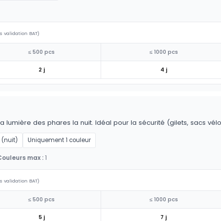
s validation BAT)
≤ 500 pcs
≤ 1000 pcs
2 j
4 j
la lumière des phares la nuit. Idéal pour la sécurité (gilets, sacs vél
 (nuit)
Uniquement 1 couleur
Couleurs max :
1
s validation BAT)
≤ 500 pcs
≤ 1000 pcs
5 j
7 j