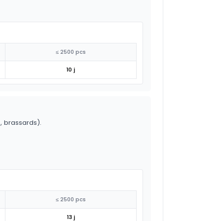
≤ 2500 pcs
10 j
o, brassards).
≤ 2500 pcs
13 j