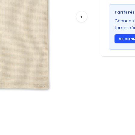
Tarifs rés
›
Connectez
temps rée
SE CON