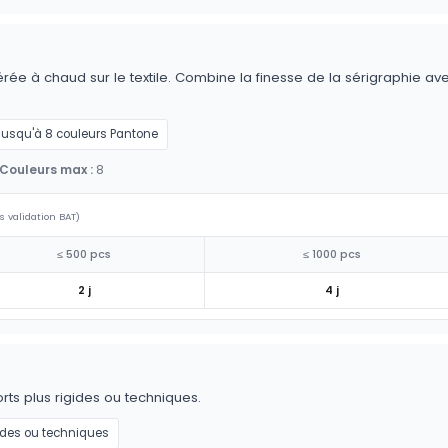
érée à chaud sur le textile. Combine la finesse de la sérigraphie av
Jusqu'à 8 couleurs Pantone
Couleurs max :
8
s validation BAT)
≤ 500 pcs
≤ 1000 pcs
2 j
4 j
ts plus rigides ou techniques.
ides ou techniques