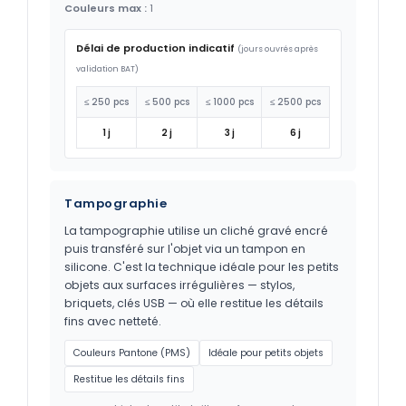
Couleurs max :
1
Délai de production indicatif
(jours ouvrés après
validation BAT)
≤ 250 pcs
≤ 500 pcs
≤ 1000 pcs
≤ 2500 pcs
1 j
2 j
3 j
6 j
Tampographie
La tampographie utilise un cliché gravé encré
puis transféré sur l'objet via un tampon en
silicone. C'est la technique idéale pour les petits
objets aux surfaces irrégulières — stylos,
briquets, clés USB — où elle restitue les détails
fins avec netteté.
Couleurs Pantone (PMS)
Idéale pour petits objets
Restitue les détails fins