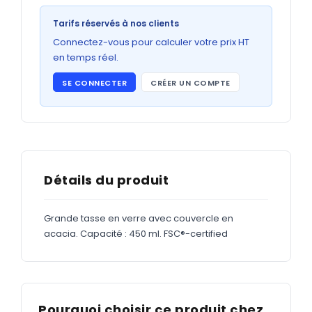
Bons de commande
Tarifs réservés à nos clients
GRAND FORMAT
Connectez-vous pour calculer votre prix HT
Posters
en temps réel.
Abribus
SE CONNECTER
CRÉER UN COMPTE
Plans
Bâche
Panneaux
Détails du produit
ADHÉSIFS
Grande tasse en verre avec couvercle en
acacia. Capacité : 450 ml. FSC®-certified
Étiquettes adhésives
Étiquettes adhésives en bobine
Adhésifs vitrine
Pourquoi choisir ce produit chez