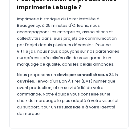
MARQUAGE TEXTILE
Imprimerie Lebugle ?
Tee-shirts
Nouveau
Imprimerie historique du Loiret installée à
Polos
Beaugency, à 25 minutes d'Orléans, nous
Nouveau
accompagnons les entreprises, associations et
Sweatshirts
Nouveau
collectivités dans leurs projets de communication
par l'objet depuis plusieurs décennies. Pour ce
GOODIES
vitrio jar
, nous nous appuyons sur nos partenaires
européens spécialisés afin de vous garantir un
Catalogue complet
Nouveau
marquage de qualité, dans les délais annoncés.
Bureau & écriture
Nous proposons un
devis personnalisé sous 24 h
Sacs & voyages
ouvrées
, l'envoi d'un Bon À Tirer (BAT) numérique
avant production, et un suivi dédié de votre
Verres & déjeuner
commande. Notre équipe vous conseille sur le
choix du marquage le plus adapté à votre visuel et
Technologie
au support, pour un résultat fidèle à votre identité
Vêtements
de marque.
Outils & porte-clés
Cuisine