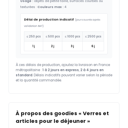
Usage :
objets de petite taille, surfaces courbes ou
texturées ·
Couleurs max :
4
Délai de production indicatif
(jours ouvrés après
validation BAT)
≤ 250 pcs
≤ 500 pcs
≤ 1000 pcs
≤ 2500 pcs
1 j
2 j
3 j
6 j
À ces délais de production, ajoutez la livraison en France
métropolitaine :
1 à 2 jours en express
,
2 à 4 jours en
standard
. Délais indicatifs pouvant varier selon la période
et la quantité commandée.
À propos des goodies « Verres et
articles pour le déjeuner »