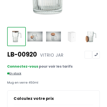
Calendriers
Calendriers bancaires
BUREAUTIQUE
Tête de lettre
Enveloppes
Sous-mains
LB-00920
VITRIO JAR
Bloc-notes
Chemises
Connectez-vous
pour voir les tarifs
Pochettes administratives
En stock
Tampons
Mug en verre 450ml
Liasses
Calculez votre prix
Carnets