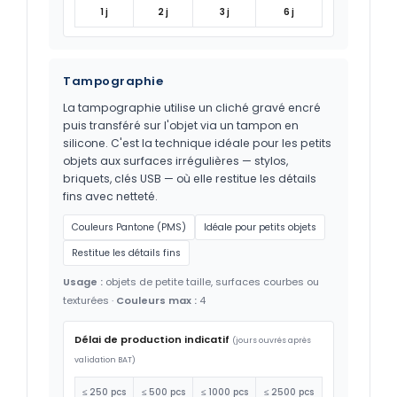
1 j
2 j
3 j
6 j
Tampographie
La tampographie utilise un cliché gravé encré
puis transféré sur l'objet via un tampon en
silicone. C'est la technique idéale pour les petits
objets aux surfaces irrégulières — stylos,
briquets, clés USB — où elle restitue les détails
fins avec netteté.
Couleurs Pantone (PMS)
Idéale pour petits objets
Restitue les détails fins
Usage :
objets de petite taille, surfaces courbes ou
texturées ·
Couleurs max :
4
Délai de production indicatif
(jours ouvrés après
validation BAT)
≤ 250 pcs
≤ 500 pcs
≤ 1000 pcs
≤ 2500 pcs