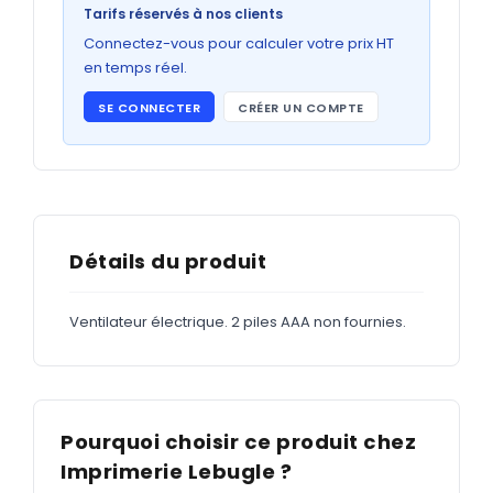
Bons de commande
Tarifs réservés à nos clients
GRAND FORMAT
Connectez-vous pour calculer votre prix HT
en temps réel.
Posters
SE CONNECTER
CRÉER UN COMPTE
Abribus
Plans
Bâche
Panneaux
Détails du produit
Ventilateur électrique. 2 piles AAA non fournies.
ADHÉSIFS
Étiquettes adhésives
Étiquettes adhésives en bobine
Pourquoi choisir ce produit chez
Adhésifs vitrine
Imprimerie Lebugle ?