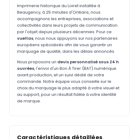
MARQUAGE TEXTILE
Imprimerie historique du Loiret installée à
Beaugency, à 25 minutes d'Orléans, nous
Tee-shirts
Nouveau
accompagnons les entreprises, associations et
Polos
collectivités dans leurs projets de communication
Nouveau
par l'objet depuis plusieurs décennies. Pour ce
Sweatshirts
Nouveau
vueltas
, nous nous appuyons sur nos partenaires
européens spécialisés afin de vous garantir un
GOODIES
marquage de qualité, dans les délais annoncés.
Catalogue complet
Nouveau
Nous proposons un
devis personnalisé sous 24 h
ouvrées
, l'envoi d'un Bon À Tirer (BAT) numérique
Bureau & écriture
avant production, et un suivi dédié de votre
Sacs & voyages
commande. Notre équipe vous conseille sur le
choix du marquage le plus adapté à votre visuel et
Verres & déjeuner
au support, pour un résultat fidèle à votre identité
de marque.
Technologie
Vêtements
Outils & porte-clés
Caractéristiques détaillées
Cuisine