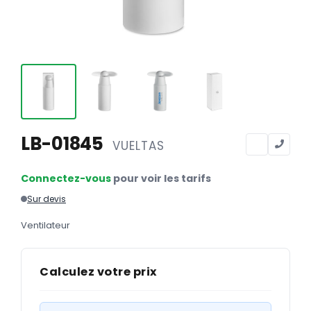
Calendriers
Calendriers bancaires
BUREAUTIQUE
Tête de lettre
Enveloppes
Sous-mains
LB-01845
VUELTAS
Bloc-notes
Connectez-vous
pour voir les tarifs
Chemises
Sur devis
Pochettes administratives
Ventilateur
Tampons
Liasses
Calculez votre prix
Carnets