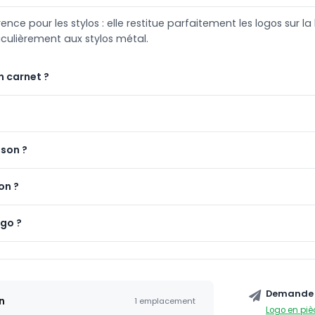
e pour les stylos : elle restitue parfaitement les logos sur la 
iculièrement aux stylos métal.
n carnet ?
ison ?
on ?
ogo ?
Demande 
n
1 emplacement
Logo en piè