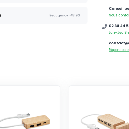
Conseil p
e
Nous conta
Beaugency · 45190
02 38 44 5
Lun–Jeu 8h
contact@
Réponse so