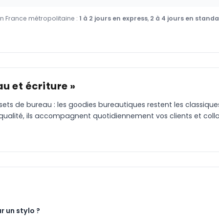
en France métropolitaine :
1 à 2 jours en express
,
2 à 4 jours en stand
u et écriture »
 sets de bureau : les goodies bureautiques restent les classiqu
 qualité, ils accompagnent quotidiennement vos clients et coll
r un stylo ?