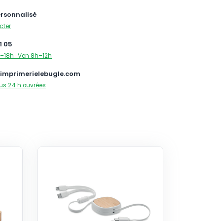
ersonnalisé
cter
1 05
–18h · Ven 8h–12h
imprimerielebugle.com
us 24 h ouvrées