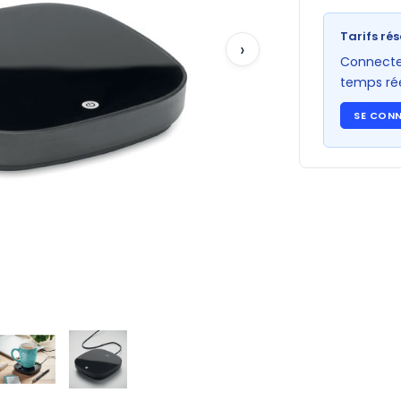
Tarifs rés
›
Connectez
temps rée
SE CON