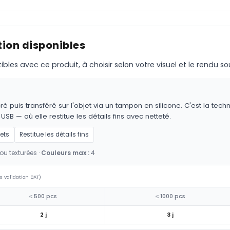
ion disponibles
s avec ce produit, à choisir selon votre visuel et le rendu so
é puis transféré sur l'objet via un tampon en silicone. C'est la techn
 USB — où elle restitue les détails fins avec netteté.
jets
Restitue les détails fins
ou texturées ·
Couleurs max :
4
s validation BAT)
≤ 500 pcs
≤ 1000 pcs
2 j
3 j