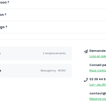
ison ?
on ?
ogo ?
Demande 
n
2 emplacements
Logo en piè
Conseil p
e
Nous conta
Beaugency · 45190
02 38 44 5
Lun–Jeu 8h
contact@
Réponse so