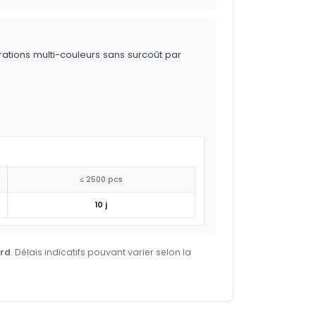
trations multi-couleurs sans surcoût par
≤ 2500 pcs
10 j
ard
. Délais indicatifs pouvant varier selon la