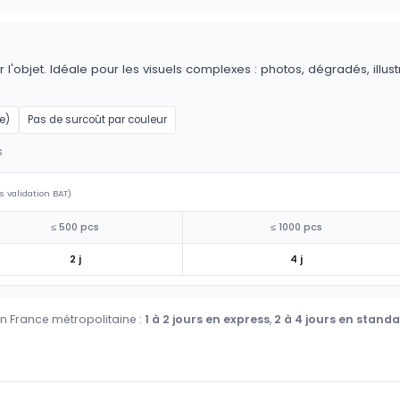
 l'objet. Idéale pour les visuels complexes : photos, dégradés, illus
e)
Pas de surcoût par couleur
s
s validation BAT)
≤ 500 pcs
≤ 1000 pcs
2 j
4 j
en France métropolitaine :
1 à 2 jours en express
,
2 à 4 jours en stand