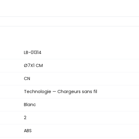
LB-01314
Ø7X1 CM
CN
Technologie — Chargeurs sans fil
Blanc
2
ABS