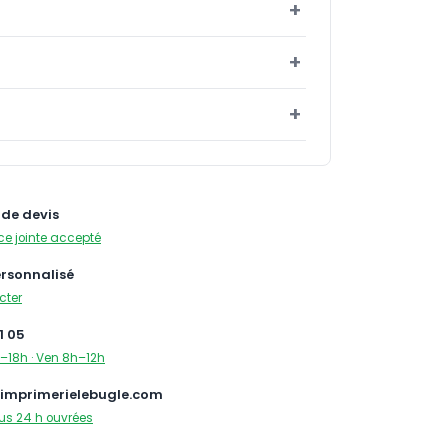
de devis
ce jointe accepté
ersonnalisé
cter
1 05
–18h · Ven 8h–12h
imprimerielebugle.com
us 24 h ouvrées