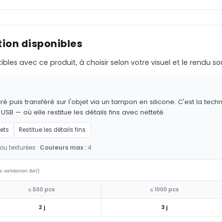
ion disponibles
s avec ce produit, à choisir selon votre visuel et le rendu so
é puis transféré sur l'objet via un tampon en silicone. C'est la techn
 USB — où elle restitue les détails fins avec netteté.
jets
Restitue les détails fins
ou texturées ·
Couleurs max :
4
s validation BAT)
≤ 500 pcs
≤ 1000 pcs
2 j
3 j