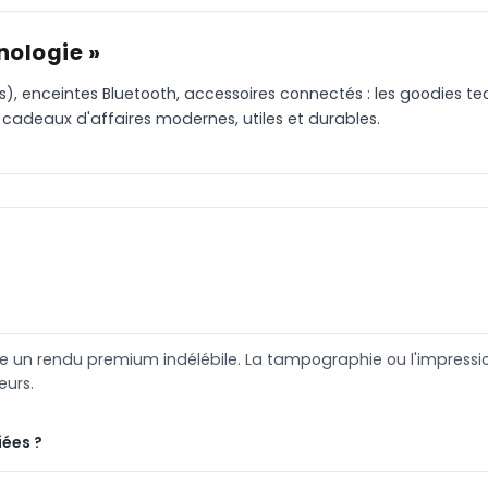
nologie »
), enceintes Bluetooth, accessoires connectés : les goodies te
cadeaux d'affaires modernes, utiles et durables.
fre un rendu premium indélébile. La tampographie ou l'impres
eurs.
iées ?