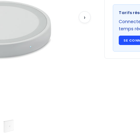
Tarifs rés
›
Connectez
temps rée
SE CON