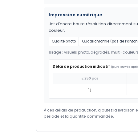
Impression numérique
Jet d'encre haute résolution directement sur
couleur.
Qualité photo
Quadrichromie (pas de Panton
Usage :
visuels photo, dégradés, multi-couleur
Délai de production indicatif
(jours ouvrés aprè
≤ 250 pcs
1 j
À ces délais de production, ajoutez la livraison 
période et la quantité commandée.