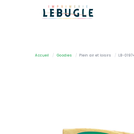
Accueil
/
Goodies
/
Plein air et loisirs
/
LB-0197