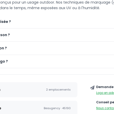
t conçus pour un usage outdoor. Nos techniques de marquage (g
e dans le temps, même exposées aux UV ou à l'humidité.
isée ?
ison ?
on ?
ogo ?
Demande 
n
2 emplacements
Logo en piè
Conseil p
e
Nous conta
Beaugency · 45190