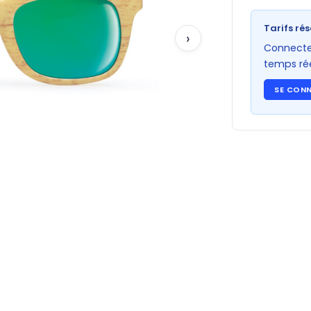
Tarifs rés
›
Connectez
temps rée
SE CON