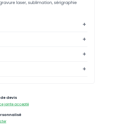
ravure laser, sublimation, sérigraphie
de devis
ce jointe accepté
ersonnalisé
cter