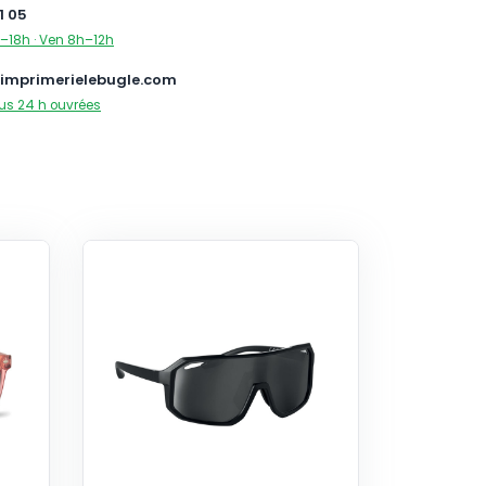
1 05
–18h · Ven 8h–12h
imprimerielebugle.com
us 24 h ouvrées