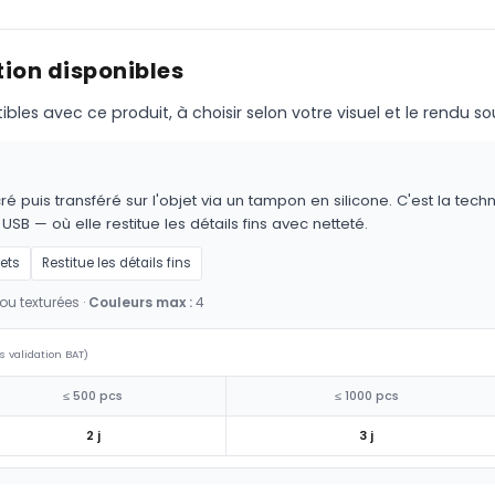
ion disponibles
s avec ce produit, à choisir selon votre visuel et le rendu so
é puis transféré sur l'objet via un tampon en silicone. C'est la techn
 USB — où elle restitue les détails fins avec netteté.
jets
Restitue les détails fins
ou texturées ·
Couleurs max :
4
s validation BAT)
≤ 500 pcs
≤ 1000 pcs
2 j
3 j