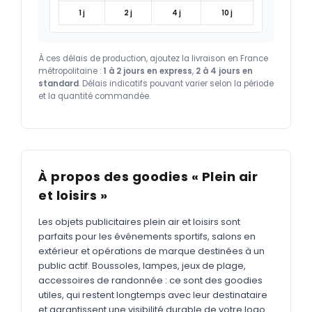
1 j
2 j
4 j
10 j
À ces délais de production, ajoutez la livraison en France
métropolitaine :
1 à 2 jours en express
,
2 à 4 jours en
standard
. Délais indicatifs pouvant varier selon la période
et la quantité commandée.
À propos des goodies « Plein air
et loisirs »
Les objets publicitaires plein air et loisirs sont
parfaits pour les événements sportifs, salons en
extérieur et opérations de marque destinées à un
public actif. Boussoles, lampes, jeux de plage,
accessoires de randonnée : ce sont des goodies
utiles, qui restent longtemps avec leur destinataire
et garantissent une visibilité durable de votre logo