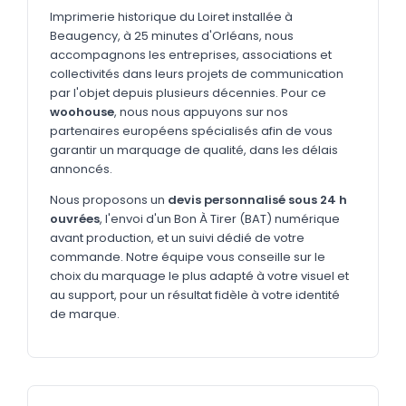
MARQUAGE TEXTILE
Imprimerie historique du Loiret installée à
Beaugency, à 25 minutes d'Orléans, nous
Tee-shirts
Nouveau
accompagnons les entreprises, associations et
Polos
collectivités dans leurs projets de communication
Nouveau
par l'objet depuis plusieurs décennies. Pour ce
Sweatshirts
Nouveau
woohouse
, nous nous appuyons sur nos
partenaires européens spécialisés afin de vous
GOODIES
garantir un marquage de qualité, dans les délais
annoncés.
Catalogue complet
Nouveau
Nous proposons un
devis personnalisé sous 24 h
Bureau & écriture
ouvrées
, l'envoi d'un Bon À Tirer (BAT) numérique
Sacs & voyages
avant production, et un suivi dédié de votre
commande. Notre équipe vous conseille sur le
Verres & déjeuner
choix du marquage le plus adapté à votre visuel et
au support, pour un résultat fidèle à votre identité
Technologie
de marque.
Vêtements
Outils & porte-clés
Cuisine