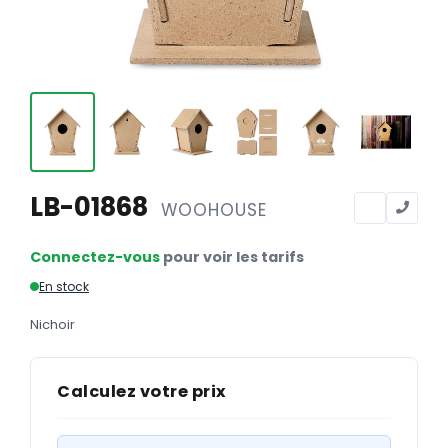
Calendriers
Calendriers bancaires
BUREAUTIQUE
Tête de lettre
Enveloppes
Sous-mains
LB-01868
WOOHOUSE
Bloc-notes
Connectez-vous
pour voir les tarifs
Chemises
En stock
Pochettes administratives
Nichoir
Tampons
Liasses
Calculez votre prix
Carnets