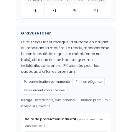
≤ 250 pcs
≤ 500 pcs
≤ 1000 pcs
≤ 2500 pcs
1 j
2 j
3 j
6 j
Gravure laser
Le faisceau laser marque la surface en brûlant
ou modifiant la matière. Le rendu, monochrome
(selon le matériau : gris sur métal, foncé sur
bois), offre une finition haut de gamme
indélébile, sans encre. Plébiscitée pour les
cadeaux d'affaires premium.
Personnalisation permanente
Finition élégante
Uniquement monochrome
Usage :
métal, bois, cuir, bambou — finition premium ·
Couleurs max :
1
Délai de production indicatif
(jours ouvrés après
validation BAT)