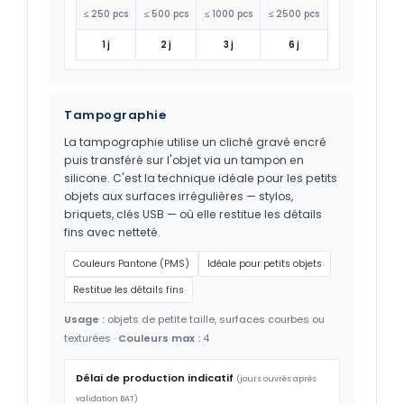
≤ 250 pcs
≤ 500 pcs
≤ 1000 pcs
≤ 2500 pcs
1 j
2 j
3 j
6 j
Tampographie
La tampographie utilise un cliché gravé encré
puis transféré sur l'objet via un tampon en
silicone. C'est la technique idéale pour les petits
objets aux surfaces irrégulières — stylos,
briquets, clés USB — où elle restitue les détails
fins avec netteté.
Couleurs Pantone (PMS)
Idéale pour petits objets
Restitue les détails fins
Usage :
objets de petite taille, surfaces courbes ou
texturées ·
Couleurs max :
4
Délai de production indicatif
(jours ouvrés après
validation BAT)