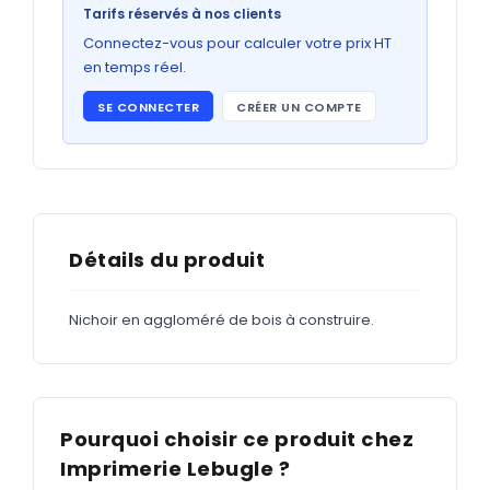
Bons de commande
Tarifs réservés à nos clients
GRAND FORMAT
Connectez-vous pour calculer votre prix HT
en temps réel.
Posters
SE CONNECTER
CRÉER UN COMPTE
Abribus
Plans
Bâche
Panneaux
Détails du produit
Nichoir en aggloméré de bois à construire.
ADHÉSIFS
Étiquettes adhésives
Étiquettes adhésives en bobine
Pourquoi choisir ce produit chez
Adhésifs vitrine
Imprimerie Lebugle ?