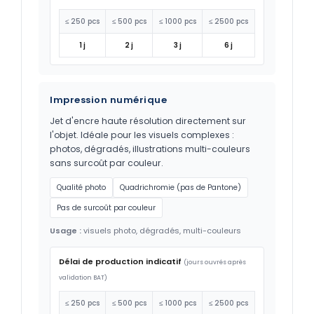
≤ 250 pcs
≤ 500 pcs
≤ 1000 pcs
≤ 2500 pcs
1 j
2 j
3 j
6 j
Impression numérique
Jet d'encre haute résolution directement sur
l'objet. Idéale pour les visuels complexes :
photos, dégradés, illustrations multi-couleurs
sans surcoût par couleur.
Qualité photo
Quadrichromie (pas de Pantone)
Pas de surcoût par couleur
Usage :
visuels photo, dégradés, multi-couleurs
Délai de production indicatif
(jours ouvrés après
validation BAT)
≤ 250 pcs
≤ 500 pcs
≤ 1000 pcs
≤ 2500 pcs