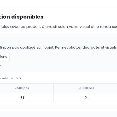
ion disponibles
s avec ce produit, à choisir selon votre visuel et le rendu so
nition puis appliqué sur l'objet. Permet photos, dégradés et visuel
plane
s
s validation BAT)
≤ 500 pcs
≤ 1000 pcs
2 j
3 j