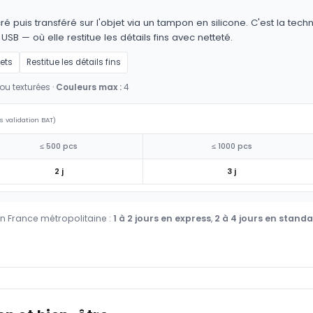
é puis transféré sur l'objet via un tampon en silicone. C'est la techn
 USB — où elle restitue les détails fins avec netteté.
jets
Restitue les détails fins
ou texturées ·
Couleurs max :
4
s validation BAT)
≤ 500 pcs
≤ 1000 pcs
2 j
3 j
en France métropolitaine :
1 à 2 jours en express
,
2 à 4 jours en stand