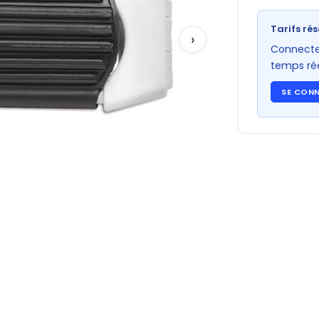
Tarifs rés
›
Connectez
temps rée
SE CON