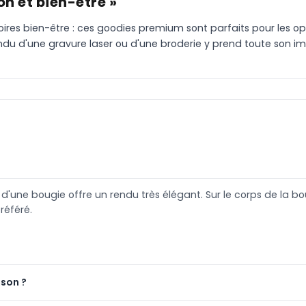
n et bien-être »
oires bien-être : ces goodies premium sont parfaits pour les opér
du d'une gravure laser ou d'une broderie y prend toute son i
l d'une bougie offre un rendu très élégant. Sur le corps de la 
éféré.
ison ?