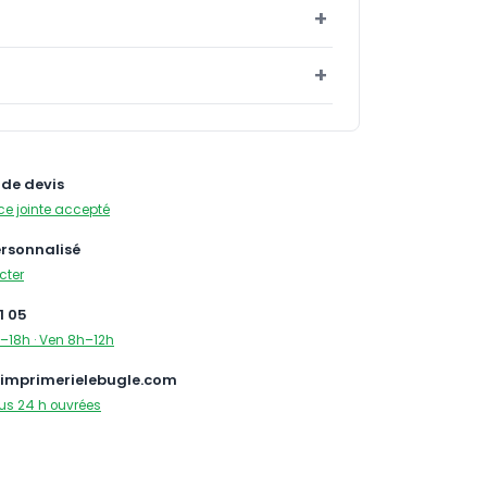
de devis
ce jointe accepté
ersonnalisé
cter
1 05
–18h · Ven 8h–12h
imprimerielebugle.com
us 24 h ouvrées