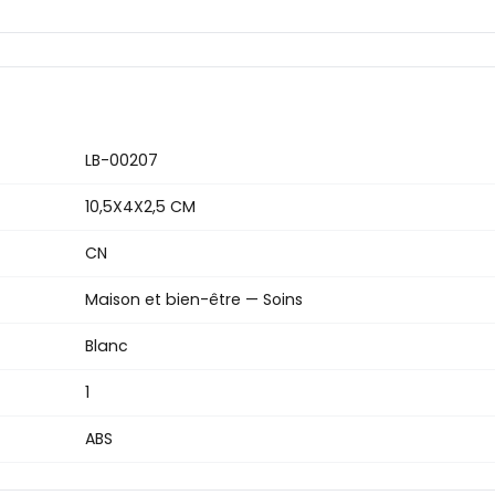
LB-00207
10,5X4X2,5 CM
CN
Maison et bien-être — Soins
Blanc
1
ABS