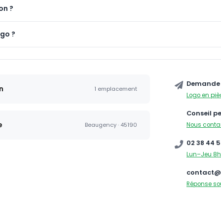
on ?
ogo ?
Demande 
n
1 emplacement
Logo en piè
Conseil p
e
Nous conta
Beaugency · 45190
02 38 44 5
Lun–Jeu 8h
contact@
Réponse so