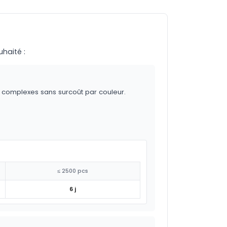
uhaité :
s complexes sans surcoût par couleur.
≤ 2500 pcs
6 j