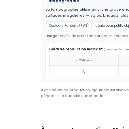
Tampographie
La tampographie utilise un cliché gravé encr
surfaces irrégulières — stylos, briquets, clés
Couleurs Pantone (PMS)
Idéale pour petits ob
Usage :
objets de petite taille, surfaces courbes 
Délai de production indicatif
(jours ouvrés aprè
≤ 250 pcs
1 j
À ces délais de production, ajoutez la livraison 
période et la quantité commandée.