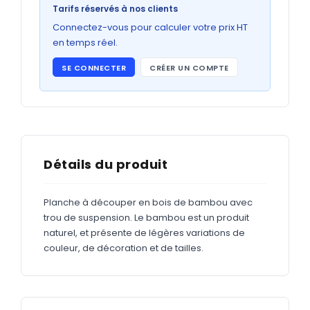
Bons de commande
Tarifs réservés à nos clients
GRAND FORMAT
Connectez-vous pour calculer votre prix HT
en temps réel.
Posters
SE CONNECTER
CRÉER UN COMPTE
Abribus
Plans
Bâche
Panneaux
Détails du produit
Planche à découper en bois de bambou avec
ADHÉSIFS
trou de suspension. Le bambou est un produit
naturel, et présente de légères variations de
Étiquettes adhésives
couleur, de décoration et de tailles.
Étiquettes adhésives en bobine
Adhésifs vitrine