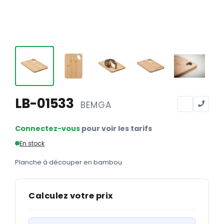
Calendriers
Calendriers bancaires
BUREAUTIQUE
Tête de lettre
Enveloppes
Sous-mains
LB-01533
BEMGA
Bloc-notes
Connectez-vous
pour voir les tarifs
Chemises
En stock
Pochettes administratives
Planche à découper en bambou
Tampons
Liasses
Calculez votre prix
Carnets