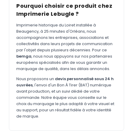
MARQUAGE TEXTILE
Pourquoi choisir ce produit chez
Tee-shirts
Imprimerie Lebugle ?
Nouveau
Polos
Nouveau
Imprimerie historique du Loiret installée à
Beaugency, à 25 minutes d'Orléans, nous
Sweatshirts
Nouveau
accompagnons les entreprises, associations et
collectivités dans leurs projets de communication
GOODIES
par l'objet depuis plusieurs décennies. Pour ce
Catalogue complet
bemga
, nous nous appuyons sur nos partenaires
Nouveau
européens spécialisés afin de vous garantir un
Bureau & écriture
marquage de qualité, dans les délais annoncés.
Sacs & voyages
Nous proposons un
devis personnalisé sous 24 h
ouvrées
, l'envoi d'un Bon À Tirer (BAT) numérique
Verres & déjeuner
avant production, et un suivi dédié de votre
commande. Notre équipe vous conseille sur le
Technologie
choix du marquage le plus adapté à votre visuel et
Vêtements
au support, pour un résultat fidèle à votre identité
de marque.
Outils & porte-clés
Cuisine