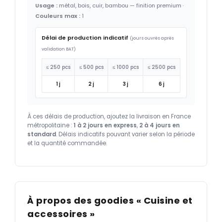
Usage :
métal, bois, cuir, bambou — finition premium ·
Couleurs max :
1
Délai de production indicatif
(jours ouvrés après
validation BAT)
≤ 250 pcs
≤ 500 pcs
≤ 1000 pcs
≤ 2500 pcs
1 j
2 j
3 j
6 j
À ces délais de production, ajoutez la livraison en France
métropolitaine :
1 à 2 jours en express
,
2 à 4 jours en
standard
. Délais indicatifs pouvant varier selon la période
et la quantité commandée.
À propos des goodies « Cuisine et
accessoires »