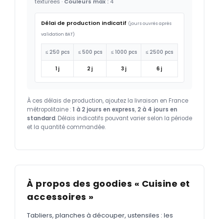
texturées ·
Couleurs max :
4
Délai de production indicatif
(jours ouvrés après
validation BAT)
≤ 250 pcs
≤ 500 pcs
≤ 1000 pcs
≤ 2500 pcs
1 j
2 j
3 j
6 j
À ces délais de production, ajoutez la livraison en France
métropolitaine :
1 à 2 jours en express
,
2 à 4 jours en
standard
. Délais indicatifs pouvant varier selon la période
et la quantité commandée.
À propos des goodies « Cuisine et
accessoires »
Tabliers, planches à découper, ustensiles : les