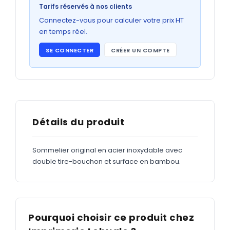
Bons de commande
Tarifs réservés à nos clients
GRAND FORMAT
Connectez-vous pour calculer votre prix HT
en temps réel.
Posters
SE CONNECTER
CRÉER UN COMPTE
Abribus
Plans
Bâche
Panneaux
Détails du produit
Sommelier original en acier inoxydable avec
ADHÉSIFS
double tire-bouchon et surface en bambou.
Étiquettes adhésives
Étiquettes adhésives en bobine
Adhésifs vitrine
Pourquoi choisir ce produit chez