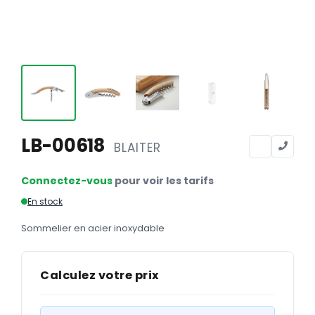
Calendriers
Calendriers bancaires
BUREAUTIQUE
Tête de lettre
Enveloppes
Sous-mains
LB-00618
BLAITER
Bloc-notes
Connectez-vous
pour voir les tarifs
Chemises
En stock
Pochettes administratives
Sommelier en acier inoxydable
Tampons
Liasses
Calculez votre prix
Carnets