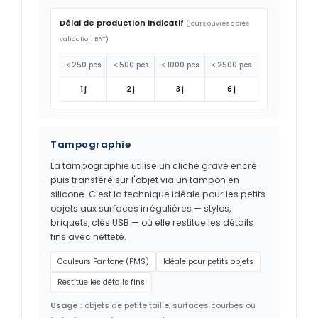
Délai de production indicatif
(jours ouvrés après
validation BAT)
≤ 250 pcs
≤ 500 pcs
≤ 1000 pcs
≤ 2500 pcs
1 j
2 j
3 j
6 j
Tampographie
La tampographie utilise un cliché gravé encré
puis transféré sur l'objet via un tampon en
silicone. C'est la technique idéale pour les petits
objets aux surfaces irrégulières — stylos,
briquets, clés USB — où elle restitue les détails
fins avec netteté.
Couleurs Pantone (PMS)
Idéale pour petits objets
Restitue les détails fins
Usage :
objets de petite taille, surfaces courbes ou