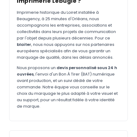
Imprimerie Lebugle ?
MARQUAGE TEXTILE
Tee-shirts
Imprimerie historique du Loiret installée à
Nouveau
Beaugency, à 25 minutes d'Orléans, nous
Polos
accompagnons les entreprises, associations et
Nouveau
collectivités dans leurs projets de communication
Sweatshirts
Nouveau
par l'objet depuis plusieurs décennies. Pour ce
blaiter
, nous nous appuyons sur nos partenaires
GOODIES
européens spécialisés afin de vous garantir un
marquage de qualité, dans les délais annoncés.
Catalogue complet
Nouveau
Nous proposons un
devis personnalisé sous 24 h
Bureau & écriture
ouvrées
, l'envoi d'un Bon À Tirer (BAT) numérique
Sacs & voyages
avant production, et un suivi dédié de votre
commande. Notre équipe vous conseille sur le
Verres & déjeuner
choix du marquage le plus adapté à votre visuel et
au support, pour un résultat fidèle à votre identité
Technologie
de marque.
Vêtements
Outils & porte-clés
Cuisine