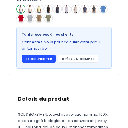
Bons de commande
GRAND FORMAT
✓
Posters
Abribus
Tarifs réservés à nos clients
Connectez-vous pour calculer votre prix HT
Plans
en temps réel.
Bâche
SE CONNECTER
CRÉER UN COMPTE
Panneaux
ADHÉSIFS
Étiquettes adhésives
Détails du produit
Étiquettes adhésives en bobine
SOL'S BOXY MEN, tee-shirt oversize homme, 100%
Adhésifs vitrine
coton peigné biologique - en conversion jersey
180, col rond, coupé cousu, manches tombantes.