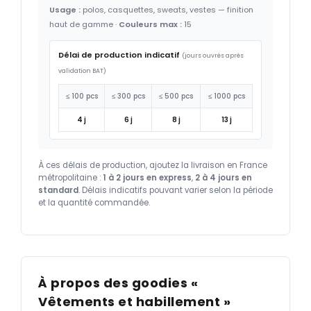
Usage :
polos, casquettes, sweats, vestes — finition
haut de gamme ·
Couleurs max :
15
Délai de production indicatif
(jours ouvrés après
validation BAT)
≤ 100 pcs
≤ 300 pcs
≤ 500 pcs
≤ 1000 pcs
4 j
6 j
8 j
13 j
À ces délais de production, ajoutez la livraison en France
métropolitaine :
1 à 2 jours en express
,
2 à 4 jours en
standard
. Délais indicatifs pouvant varier selon la période
et la quantité commandée.
À propos des goodies «
Vêtements et habillement »