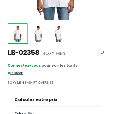
Calendriers
Calendriers bancaires
BUREAUTIQUE
Tête de lettre
Enveloppes
Sous-mains
LB-02358
BOXY MEN
Bloc-notes
Connectez-vous
pour voir les tarifs
Chemises
En stock
Pochettes administratives
BOXY MEN T-SHIRT OVERSIZE
Tampons
Liasses
Calculez votre prix
Carnets
Coloris :
Blanc