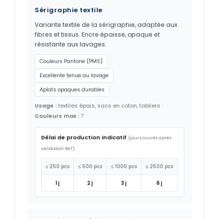
Sérigraphie textile
Variante textile de la sérigraphie, adaptée aux
fibres et tissus. Encre épaisse, opaque et
résistante aux lavages.
Couleurs Pantone (PMS)
Excellente tenue au lavage
Aplats opaques durables
Usage :
textiles épais, sacs en coton, tabliers ·
Couleurs max :
7
Délai de production indicatif
(jours ouvrés après
validation BAT)
≤ 250 pcs
≤ 500 pcs
≤ 1000 pcs
≤ 2500 pcs
1 j
2 j
3 j
6 j