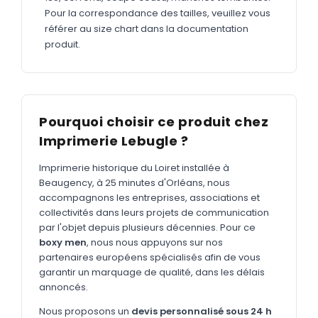
MARQUAGE TEXTILE
Pour la correspondance des tailles, veuillez vous
Tee-shirts
référer au size chart dans la documentation
Nouveau
produit.
Polos
Nouveau
Sweatshirts
Nouveau
GOODIES
Pourquoi choisir ce produit chez
Catalogue complet
Nouveau
Imprimerie Lebugle ?
Bureau & écriture
Imprimerie historique du Loiret installée à
Beaugency, à 25 minutes d'Orléans, nous
Sacs & voyages
accompagnons les entreprises, associations et
Verres & déjeuner
collectivités dans leurs projets de communication
par l'objet depuis plusieurs décennies. Pour ce
Technologie
boxy men
, nous nous appuyons sur nos
partenaires européens spécialisés afin de vous
Vêtements
garantir un marquage de qualité, dans les délais
Outils & porte-clés
annoncés.
Nous proposons un
devis personnalisé sous 24 h
Cuisine