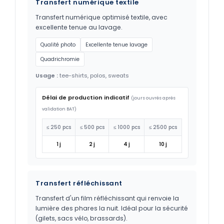
Transfert numérique textile
Transfert numérique optimisé textile, avec
excellente tenue au lavage.
Qualité photo
Excellente tenue lavage
Quadrichromie
Usage :
tee-shirts, polos, sweats
Délai de production indicatif
(jours ouvrés après
validation BAT)
≤ 250 pcs
≤ 500 pcs
≤ 1000 pcs
≤ 2500 pcs
1 j
2 j
4 j
10 j
Transfert réfléchissant
Transfert d'un film réfléchissant qui renvoie la
lumière des phares la nuit. Idéal pour la sécurité
(gilets, sacs vélo, brassards).