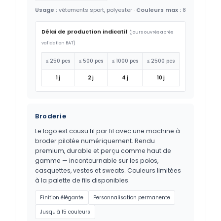
Usage :
vêtements sport, polyester ·
Couleurs max :
8
Délai de production indicatif
(jours ouvrés après
validation BAT)
≤ 250 pcs
≤ 500 pcs
≤ 1000 pcs
≤ 2500 pcs
1 j
2 j
4 j
10 j
Broderie
Le logo est cousu fil par fil avec une machine à
broder pilotée numériquement. Rendu
premium, durable et perçu comme haut de
gamme — incontournable sur les polos,
casquettes, vestes et sweats. Couleurs limitées
à la palette de fils disponibles.
Finition élégante
Personnalisation permanente
Jusqu'à 15 couleurs