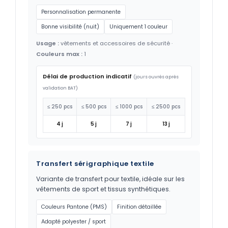
Personnalisation permanente
Bonne visibilité (nuit)
Uniquement 1 couleur
Usage :
vêtements et accessoires de sécurité ·
Couleurs max :
1
Délai de production indicatif
(jours ouvrés après
validation BAT)
≤ 250 pcs
≤ 500 pcs
≤ 1000 pcs
≤ 2500 pcs
4 j
5 j
7 j
13 j
Transfert sérigraphique textile
Variante de transfert pour textile, idéale sur les
vêtements de sport et tissus synthétiques.
Couleurs Pantone (PMS)
Finition détaillée
Adapté polyester / sport