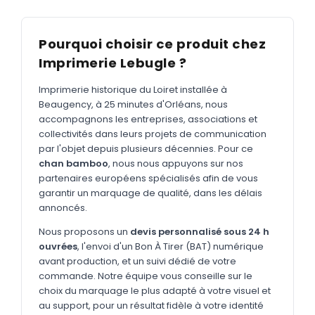
MARQUAGE TEXTILE
Tee-shirts
Nouveau
Pourquoi choisir ce produit chez
Polos
Nouveau
Imprimerie Lebugle ?
Sweatshirts
Nouveau
Imprimerie historique du Loiret installée à
Beaugency, à 25 minutes d'Orléans, nous
GOODIES
accompagnons les entreprises, associations et
Catalogue complet
collectivités dans leurs projets de communication
Nouveau
par l'objet depuis plusieurs décennies. Pour ce
Bureau & écriture
chan bamboo
, nous nous appuyons sur nos
partenaires européens spécialisés afin de vous
Sacs & voyages
garantir un marquage de qualité, dans les délais
annoncés.
Verres & déjeuner
Nous proposons un
devis personnalisé sous 24 h
Technologie
ouvrées
, l'envoi d'un Bon À Tirer (BAT) numérique
Vêtements
avant production, et un suivi dédié de votre
commande. Notre équipe vous conseille sur le
Outils & porte-clés
choix du marquage le plus adapté à votre visuel et
au support, pour un résultat fidèle à votre identité
Cuisine