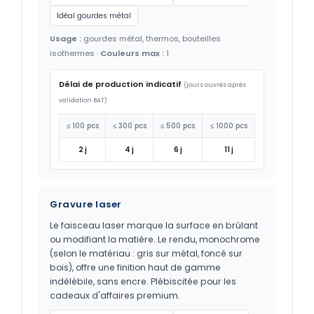
Idéal gourdes métal
Usage :
gourdes métal, thermos, bouteilles
isothermes ·
Couleurs max :
1
Délai de production indicatif
(jours ouvrés après
validation BAT)
≤ 100 pcs
≤ 300 pcs
≤ 500 pcs
≤ 1000 pcs
2 j
4 j
6 j
11 j
Gravure laser
Le faisceau laser marque la surface en brûlant
ou modifiant la matière. Le rendu, monochrome
(selon le matériau : gris sur métal, foncé sur
bois), offre une finition haut de gamme
indélébile, sans encre. Plébiscitée pour les
cadeaux d'affaires premium.