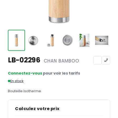
Calendriers
Calendriers bancaires
BUREAUTIQUE
Tête de lettre
Enveloppes
Sous-mains
LB-02296
CHAN BAMBOO
Bloc-notes
Chemises
Connectez-vous
pour voir les tarifs
Pochettes administratives
En stock
Tampons
Bouteille isotherme
Liasses
Calculez votre prix
Carnets