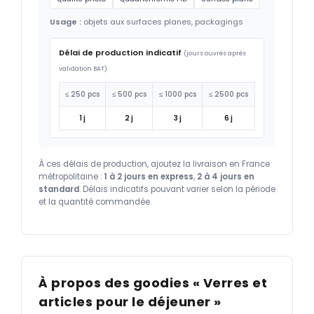
Usage :
objets aux surfaces planes, packagings
Délai de production indicatif
(jours ouvrés après
validation BAT)
≤ 250 pcs
≤ 500 pcs
≤ 1000 pcs
≤ 2500 pcs
1 j
2 j
3 j
6 j
À ces délais de production, ajoutez la livraison en France
métropolitaine :
1 à 2 jours en express
,
2 à 4 jours en
standard
. Délais indicatifs pouvant varier selon la période
et la quantité commandée.
À propos des goodies « Verres et
articles pour le déjeuner »