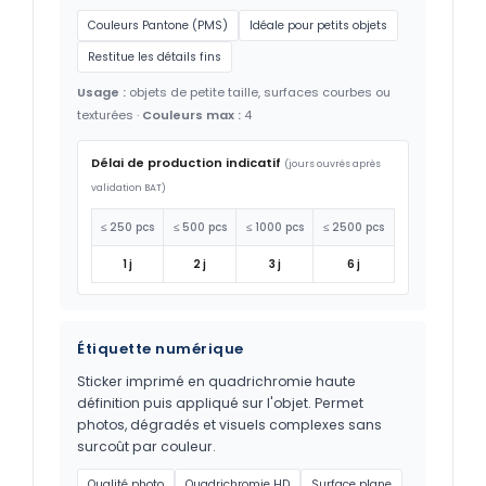
Couleurs Pantone (PMS)
Idéale pour petits objets
Restitue les détails fins
Usage :
objets de petite taille, surfaces courbes ou
texturées ·
Couleurs max :
4
Délai de production indicatif
(jours ouvrés après
validation BAT)
≤ 250 pcs
≤ 500 pcs
≤ 1000 pcs
≤ 2500 pcs
1 j
2 j
3 j
6 j
Étiquette numérique
Sticker imprimé en quadrichromie haute
définition puis appliqué sur l'objet. Permet
photos, dégradés et visuels complexes sans
surcoût par couleur.
Qualité photo
Quadrichromie HD
Surface plane