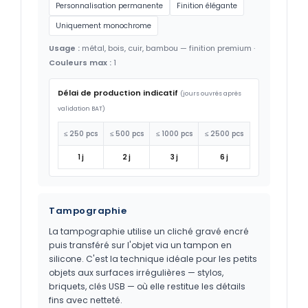
Personnalisation permanente
Finition élégante
Uniquement monochrome
Usage :
métal, bois, cuir, bambou — finition premium ·
Couleurs max :
1
Délai de production indicatif
(jours ouvrés après
validation BAT)
≤ 250 pcs
≤ 500 pcs
≤ 1000 pcs
≤ 2500 pcs
1 j
2 j
3 j
6 j
Tampographie
La tampographie utilise un cliché gravé encré
puis transféré sur l'objet via un tampon en
silicone. C'est la technique idéale pour les petits
objets aux surfaces irrégulières — stylos,
briquets, clés USB — où elle restitue les détails
fins avec netteté.