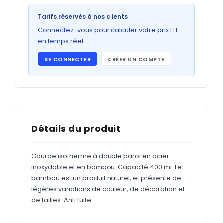
Bons de commande
Tarifs réservés à nos clients
GRAND FORMAT
Connectez-vous pour calculer votre prix HT
Posters
en temps réel.
Abribus
SE CONNECTER
CRÉER UN COMPTE
Plans
Bâche
Panneaux
Détails du produit
ADHÉSIFS
Gourde isotherme à double paroi en acier
inoxydable et en bambou. Capacité 400 ml. Le
Étiquettes adhésives
bambou est un produit naturel, et présente de
Étiquettes adhésives en bobine
légères variations de couleur, de décoration et
de tailles. Anti fuite.
Adhésifs vitrine