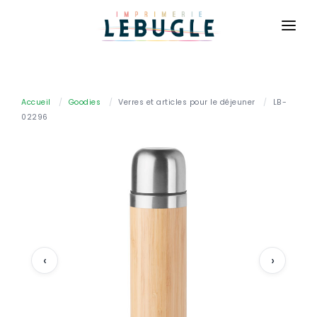
ACCUEIL
NOS PRODUITS
Accueil
/
Goodies
/
Verres et articles pour le déjeuner
/
LB-
02296
BASIQUE
CONTACT
Cartes de visite
CONNEXION
Cartes de correspondance
DEVIS GRATUIT
Flyers
Brochures
Dépliants
‹
›
Affiches
Billetterie