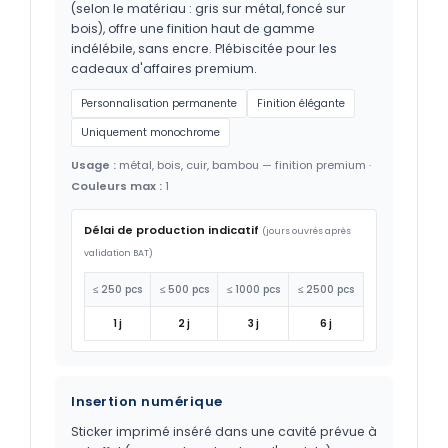
(selon le matériau : gris sur métal, foncé sur
bois), offre une finition haut de gamme
indélébile, sans encre. Plébiscitée pour les
cadeaux d'affaires premium.
Personnalisation permanente
Finition élégante
Uniquement monochrome
Usage :
métal, bois, cuir, bambou — finition premium ·
Couleurs max :
1
Délai de production indicatif
(jours ouvrés après
validation BAT)
≤ 250 pcs
≤ 500 pcs
≤ 1000 pcs
≤ 2500 pcs
1 j
2 j
3 j
6 j
Insertion numérique
Sticker imprimé inséré dans une cavité prévue à