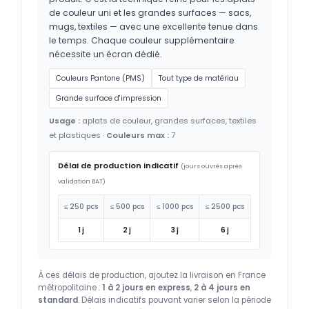
de couleur uni et les grandes surfaces — sacs,
mugs, textiles — avec une excellente tenue dans
le temps. Chaque couleur supplémentaire
nécessite un écran dédié.
Couleurs Pantone (PMS)
Tout type de matériau
Grande surface d'impression
Usage :
aplats de couleur, grandes surfaces, textiles
et plastiques ·
Couleurs max :
7
Délai de production indicatif
(jours ouvrés après
validation BAT)
≤ 250 pcs
≤ 500 pcs
≤ 1000 pcs
≤ 2500 pcs
1 j
2 j
3 j
6 j
À ces délais de production, ajoutez la livraison en France
métropolitaine :
1 à 2 jours en express
,
2 à 4 jours en
standard
. Délais indicatifs pouvant varier selon la période