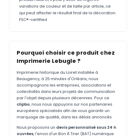
MARQUAGE TEXTILE
variations de couleur et de taille par article, ce
Tee-shirts
qui peut affecter le résultat final de la décoration.
Nouveau
FSC®-certified
Polos
Nouveau
Sweatshirts
Nouveau
GOODIES
Pourquoi choisir ce produit chez
Catalogue complet
Nouveau
Imprimerie Lebugle ?
Bureau & écriture
Imprimerie historique du Loiret installée à
Beaugency, à 25 minutes d'Orléans, nous
Sacs & voyages
accompagnons les entreprises, associations et
Verres & déjeuner
collectivités dans leurs projets de communication
par l'objet depuis plusieurs décennies. Pour ce
Technologie
clipbo
, nous nous appuyons sur nos partenaires
européens spécialisés afin de vous garantir un
Vêtements
marquage de qualité, dans les délais annoncés.
Outils & porte-clés
Nous proposons un
devis personnalisé sous 24 h
Cuisine
ouvrées
, l'envoi d'un Bon À Tirer (BAT) numérique