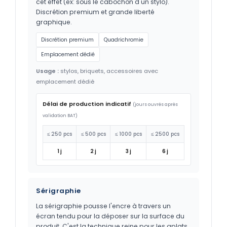
cet effet (ex: sous le cabochon d'un stylo).
Discrétion premium et grande liberté
graphique.
Discrétion premium
Quadrichromie
Emplacement dédié
Usage :
stylos, briquets, accessoires avec
emplacement dédié
Délai de production indicatif
(jours ouvrés après
validation BAT)
≤ 250 pcs
≤ 500 pcs
≤ 1000 pcs
≤ 2500 pcs
1 j
2 j
3 j
6 j
Sérigraphie
La sérigraphie pousse l'encre à travers un
écran tendu pour la déposer sur la surface du
produit. C'est la technique reine pour les aplats