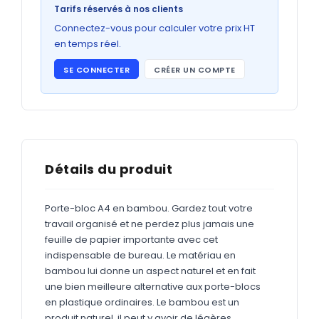
Bons de commande
Tarifs réservés à nos clients
GRAND FORMAT
Connectez-vous pour calculer votre prix HT
en temps réel.
Posters
SE CONNECTER
CRÉER UN COMPTE
Abribus
Plans
Bâche
Panneaux
Détails du produit
Porte-bloc A4 en bambou. Gardez tout votre
ADHÉSIFS
travail organisé et ne perdez plus jamais une
feuille de papier importante avec cet
Étiquettes adhésives
indispensable de bureau. Le matériau en
Étiquettes adhésives en bobine
bambou lui donne un aspect naturel et en fait
une bien meilleure alternative aux porte-blocs
Adhésifs vitrine
en plastique ordinaires. Le bambou est un
produit naturel, il peut y avoir de légères