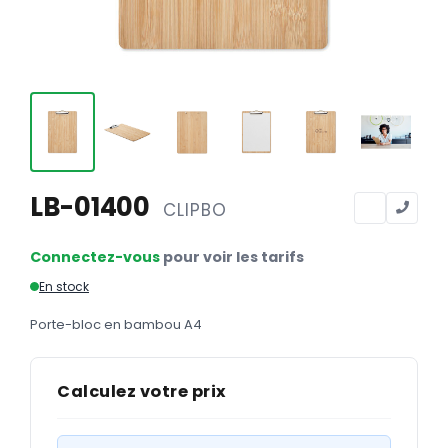
Calendriers
Calendriers bancaires
BUREAUTIQUE
Tête de lettre
Enveloppes
Sous-mains
LB-01400
CLIPBO
Bloc-notes
Connectez-vous
pour voir les tarifs
Chemises
En stock
Pochettes administratives
Porte-bloc en bambou A4
Tampons
Liasses
Calculez votre prix
Carnets