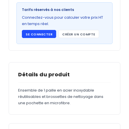
Bons de commande
Tarifs réservés à nos clients
GRAND FORMAT
Connectez-vous pour calculer votre prix HT
Posters
en temps réel.
Abribus
SE CONNECTER
CRÉER UN COMPTE
Plans
Bâche
Panneaux
Détails du produit
ADHÉSIFS
Ensemble de 1 paille en acier inoxydable
réutilisables et brossettes de nettoyage dans
Étiquettes adhésives
une pochette en microfibre.
Étiquettes adhésives en bobine
Adhésifs vitrine