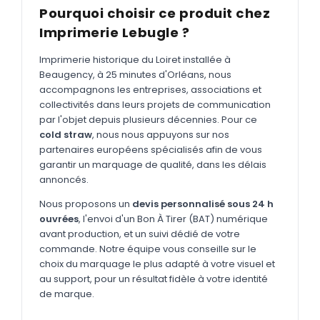
MARQUAGE TEXTILE
Pourquoi choisir ce produit chez
Tee-shirts
Imprimerie Lebugle ?
Nouveau
Polos
Nouveau
Imprimerie historique du Loiret installée à
Beaugency, à 25 minutes d'Orléans, nous
Sweatshirts
Nouveau
accompagnons les entreprises, associations et
collectivités dans leurs projets de communication
GOODIES
par l'objet depuis plusieurs décennies. Pour ce
Catalogue complet
cold straw
, nous nous appuyons sur nos
Nouveau
partenaires européens spécialisés afin de vous
Bureau & écriture
garantir un marquage de qualité, dans les délais
annoncés.
Sacs & voyages
Nous proposons un
devis personnalisé sous 24 h
Verres & déjeuner
ouvrées
, l'envoi d'un Bon À Tirer (BAT) numérique
avant production, et un suivi dédié de votre
Technologie
commande. Notre équipe vous conseille sur le
Vêtements
choix du marquage le plus adapté à votre visuel et
au support, pour un résultat fidèle à votre identité
Outils & porte-clés
de marque.
Cuisine