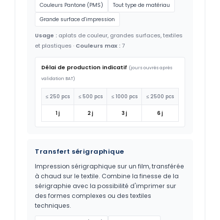
Couleurs Pantone (PMS)
Tout type de matériau
Grande surface d'impression
Usage :
aplats de couleur, grandes surfaces, textiles
et plastiques ·
Couleurs max :
7
Délai de production indicatif
(jours ouvrés après
validation BAT)
≤ 250 pcs
≤ 500 pcs
≤ 1000 pcs
≤ 2500 pcs
1 j
2 j
3 j
6 j
Transfert sérigraphique
Impression sérigraphique sur un film, transférée
à chaud sur le textile. Combine la finesse de la
sérigraphie avec la possibilité d'imprimer sur
des formes complexes ou des textiles
techniques.