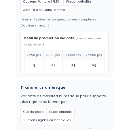
Couleurs Pantone (PMS)
Finition détaillée
Jusqu'à 8 couleurs Pantone
Usage :
textiles techniques, formes complexes ·
Couleurs max :
8
Délai de production indicatif
(jours ouvrés après
validation BAT)
≤ 250 pcs
≤ 500 pcs
≤ 1000 pcs
≤ 2500 pcs
1 j
2 j
4 j
10 j
Transfert numérique
Variante de transfert numérique pour supports
plus rigides ou techniques.
Qualité photo
Quadrichromie
Supports rigides ou techniques