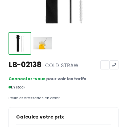
Calendriers
Calendriers bancaires
BUREAUTIQUE
Tête de lettre
Enveloppes
Sous-mains
LB-02138
COLD STRAW
Bloc-notes
Chemises
Connectez-vous
pour voir les tarifs
Pochettes administratives
En stock
Tampons
Paille et brossettes en acier.
Liasses
Calculez votre prix
Carnets