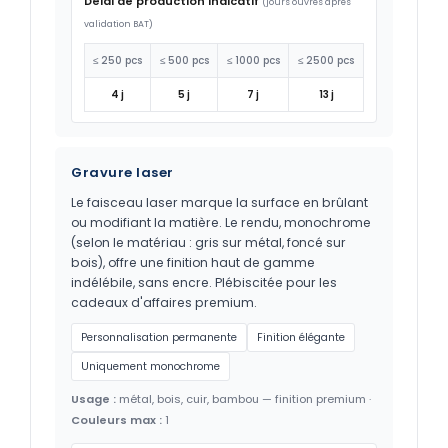
Délai de production indicatif
(jours ouvrés après
validation BAT)
≤ 250 pcs
≤ 500 pcs
≤ 1000 pcs
≤ 2500 pcs
4 j
5 j
7 j
13 j
Gravure laser
Le faisceau laser marque la surface en brûlant
ou modifiant la matière. Le rendu, monochrome
(selon le matériau : gris sur métal, foncé sur
bois), offre une finition haut de gamme
indélébile, sans encre. Plébiscitée pour les
cadeaux d'affaires premium.
Personnalisation permanente
Finition élégante
Uniquement monochrome
Usage :
métal, bois, cuir, bambou — finition premium ·
Couleurs max :
1