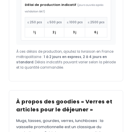
Délai de production indicatif
(jours ouvrés après
validation BAT)
≤ 250 pcs
≤ 500 pcs
≤ 1000 pcs
≤ 2500 pcs
1 j
2 j
3 j
6 j
À ces délais de production, ajoutez la livraison en France
métropolitaine :
1 à 2 jours en express
,
2 à 4 jours en
standard
. Délais indicatifs pouvant varier selon la période
et la quantité commandée.
À propos des goodies « Verres et
articles pour le déjeuner »
Mugs, tasses, gourdes, verres, lunchboxes : la
vaisselle promotionnelle est un classique du