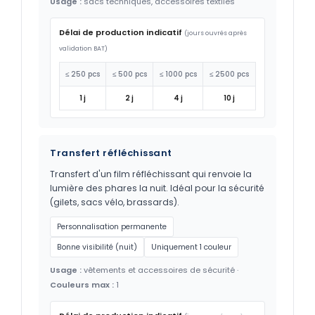
Usage :
sacs techniques, accessoires textiles
Délai de production indicatif
(jours ouvrés après
validation BAT)
≤ 250 pcs
≤ 500 pcs
≤ 1000 pcs
≤ 2500 pcs
1 j
2 j
4 j
10 j
Transfert réfléchissant
Transfert d'un film réfléchissant qui renvoie la
lumière des phares la nuit. Idéal pour la sécurité
(gilets, sacs vélo, brassards).
Personnalisation permanente
Bonne visibilité (nuit)
Uniquement 1 couleur
Usage :
vêtements et accessoires de sécurité ·
Couleurs max :
1