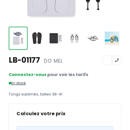
Calendriers
Calendriers bancaires
BUREAUTIQUE
Tête de lettre
Enveloppes
Sous-mains
LB-01177
DO MEL
Bloc-notes
Connectez-vous
pour voir les tarifs
Chemises
En stock
Pochettes administratives
Tongs sublimés, tailles 38-41
Tampons
Liasses
Calculez votre prix
Carnets