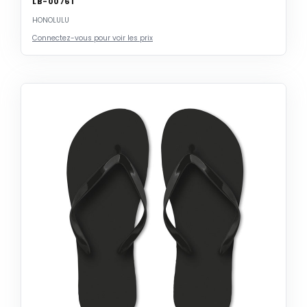
LB-00761
HONOLULU
Connectez-vous pour voir les prix