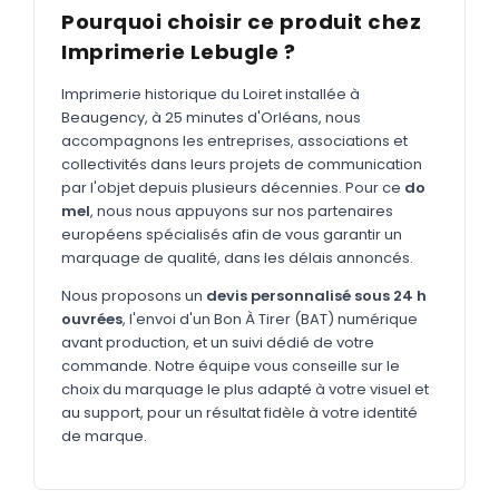
MARQUAGE TEXTILE
Pourquoi choisir ce produit chez
Tee-shirts
Imprimerie Lebugle ?
Nouveau
Polos
Nouveau
Imprimerie historique du Loiret installée à
Beaugency, à 25 minutes d'Orléans, nous
Sweatshirts
Nouveau
accompagnons les entreprises, associations et
collectivités dans leurs projets de communication
GOODIES
par l'objet depuis plusieurs décennies. Pour ce
do
Catalogue complet
mel
, nous nous appuyons sur nos partenaires
Nouveau
européens spécialisés afin de vous garantir un
Bureau & écriture
marquage de qualité, dans les délais annoncés.
Sacs & voyages
Nous proposons un
devis personnalisé sous 24 h
ouvrées
, l'envoi d'un Bon À Tirer (BAT) numérique
Verres & déjeuner
avant production, et un suivi dédié de votre
commande. Notre équipe vous conseille sur le
Technologie
choix du marquage le plus adapté à votre visuel et
Vêtements
au support, pour un résultat fidèle à votre identité
de marque.
Outils & porte-clés
Cuisine