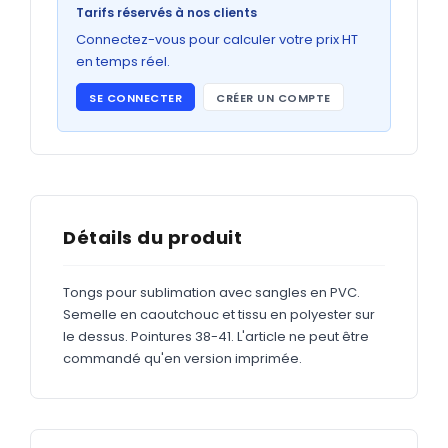
Bons de commande
Tarifs réservés à nos clients
GRAND FORMAT
Connectez-vous pour calculer votre prix HT
en temps réel.
Posters
SE CONNECTER
CRÉER UN COMPTE
Abribus
Plans
Bâche
Panneaux
Détails du produit
Tongs pour sublimation avec sangles en PVC.
ADHÉSIFS
Semelle en caoutchouc et tissu en polyester sur
le dessus. Pointures 38-41. L'article ne peut être
Étiquettes adhésives
commandé qu'en version imprimée.
Étiquettes adhésives en bobine
Adhésifs vitrine