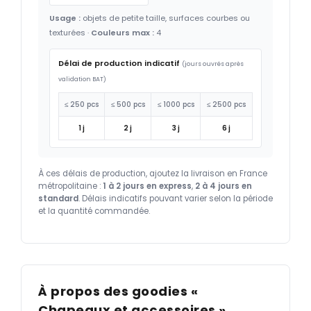
Usage :
objets de petite taille, surfaces courbes ou
texturées ·
Couleurs max :
4
Délai de production indicatif
(jours ouvrés après
validation BAT)
≤ 250 pcs
≤ 500 pcs
≤ 1000 pcs
≤ 2500 pcs
1 j
2 j
3 j
6 j
À ces délais de production, ajoutez la livraison en France
métropolitaine :
1 à 2 jours en express
,
2 à 4 jours en
standard
. Délais indicatifs pouvant varier selon la période
et la quantité commandée.
À propos des goodies «
Chapeaux et accessoires »