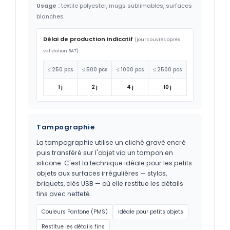
Usage :
textile polyester, mugs sublimables, surfaces
blanches
Délai de production indicatif
(jours ouvrés après
validation BAT)
≤ 250 pcs
≤ 500 pcs
≤ 1000 pcs
≤ 2500 pcs
1 j
2 j
4 j
10 j
Tampographie
La tampographie utilise un cliché gravé encré
puis transféré sur l'objet via un tampon en
silicone. C'est la technique idéale pour les petits
objets aux surfaces irrégulières — stylos,
briquets, clés USB — où elle restitue les détails
fins avec netteté.
Couleurs Pantone (PMS)
Idéale pour petits objets
Restitue les détails fins