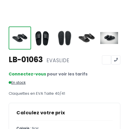
Calendriers
Calendriers bancaires
BUREAUTIQUE
Tête de lettre
Enveloppes
Sous-mains
LB-01063
EVASLIDE
Bloc-notes
Connectez-vous
pour voir les tarifs
Chemises
En stock
Pochettes administratives
Claquettes en EVA Taille 40/41
Tampons
Liasses
Calculez votre prix
Carnets
Coloris :
Noir