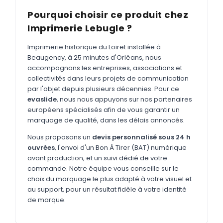
MARQUAGE TEXTILE
Pourquoi choisir ce produit chez
Tee-shirts
Nouveau
Imprimerie Lebugle ?
Polos
Nouveau
Imprimerie historique du Loiret installée à
Sweatshirts
Beaugency, à 25 minutes d'Orléans, nous
Nouveau
accompagnons les entreprises, associations et
GOODIES
collectivités dans leurs projets de communication
par l'objet depuis plusieurs décennies. Pour ce
Catalogue complet
Nouveau
evaslide
, nous nous appuyons sur nos partenaires
européens spécialisés afin de vous garantir un
Bureau & écriture
marquage de qualité, dans les délais annoncés.
Sacs & voyages
Nous proposons un
devis personnalisé sous 24 h
Verres & déjeuner
ouvrées
, l'envoi d'un Bon À Tirer (BAT) numérique
avant production, et un suivi dédié de votre
Technologie
commande. Notre équipe vous conseille sur le
choix du marquage le plus adapté à votre visuel et
Vêtements
au support, pour un résultat fidèle à votre identité
de marque.
Outils & porte-clés
Cuisine