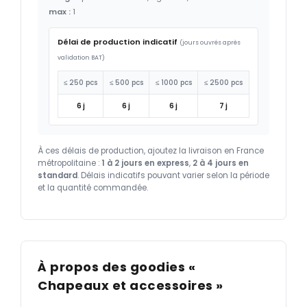
max :
1
Délai de production indicatif
(jours ouvrés après
validation BAT)
≤ 250 pcs
≤ 500 pcs
≤ 1000 pcs
≤ 2500 pcs
6 j
6 j
6 j
7 j
À ces délais de production, ajoutez la livraison en France
métropolitaine :
1 à 2 jours en express
,
2 à 4 jours en
standard
. Délais indicatifs pouvant varier selon la période
et la quantité commandée.
À propos des goodies «
Chapeaux et accessoires »