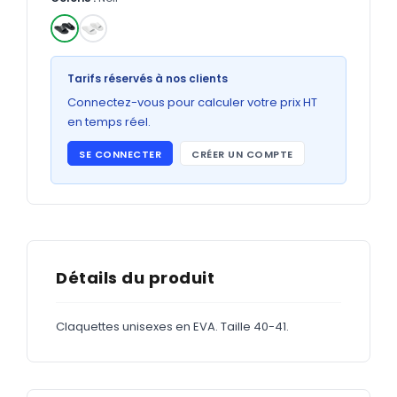
Bons de commande
GRAND FORMAT
✓
Posters
Tarifs réservés à nos clients
Abribus
Connectez-vous pour calculer votre prix HT
en temps réel.
Plans
SE CONNECTER
CRÉER UN COMPTE
Bâche
Panneaux
ADHÉSIFS
Détails du produit
Étiquettes adhésives
Claquettes unisexes en EVA. Taille 40-41.
Étiquettes adhésives en bobine
Adhésifs vitrine