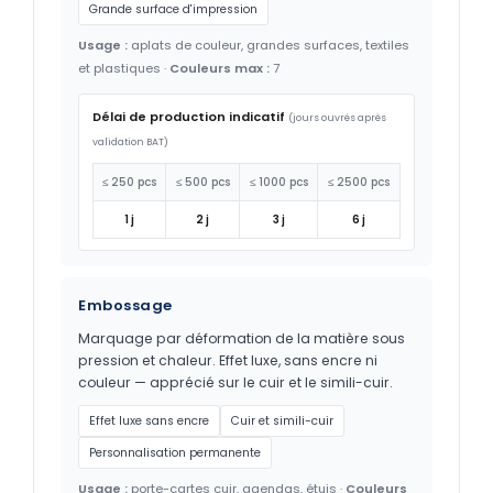
Grande surface d'impression
Usage :
aplats de couleur, grandes surfaces, textiles
et plastiques ·
Couleurs max :
7
Délai de production indicatif
(jours ouvrés après
validation BAT)
≤ 250 pcs
≤ 500 pcs
≤ 1000 pcs
≤ 2500 pcs
1 j
2 j
3 j
6 j
Embossage
Marquage par déformation de la matière sous
pression et chaleur. Effet luxe, sans encre ni
couleur — apprécié sur le cuir et le simili-cuir.
Effet luxe sans encre
Cuir et simili-cuir
Personnalisation permanente
Usage :
porte-cartes cuir, agendas, étuis ·
Couleurs