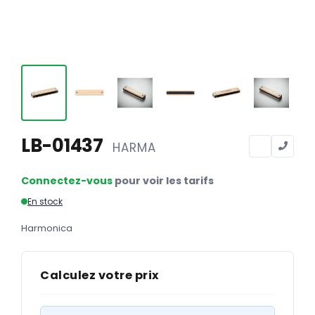
Calendriers
Calendriers bancaires
BUREAUTIQUE
Tête de lettre
Enveloppes
Sous-mains
LB-01437
HARMA
Bloc-notes
Connectez-vous
pour voir les tarifs
Chemises
En stock
Pochettes administratives
Harmonica
Tampons
Liasses
Calculez votre prix
Carnets