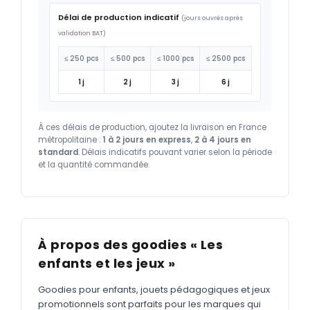
Délai de production indicatif
(jours ouvrés après
validation BAT)
≤ 250 pcs
≤ 500 pcs
≤ 1000 pcs
≤ 2500 pcs
1 j
2 j
3 j
6 j
À ces délais de production, ajoutez la livraison en France
métropolitaine :
1 à 2 jours en express
,
2 à 4 jours en
standard
. Délais indicatifs pouvant varier selon la période
et la quantité commandée.
À propos des goodies « Les
enfants et les jeux »
Goodies pour enfants, jouets pédagogiques et jeux
promotionnels sont parfaits pour les marques qui