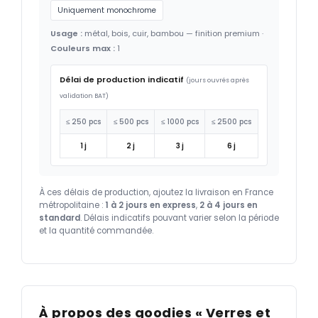
Uniquement monochrome
Usage :
métal, bois, cuir, bambou — finition premium ·
Couleurs max :
1
Délai de production indicatif
(jours ouvrés après
validation BAT)
≤ 250 pcs
≤ 500 pcs
≤ 1000 pcs
≤ 2500 pcs
1 j
2 j
3 j
6 j
À ces délais de production, ajoutez la livraison en France
métropolitaine :
1 à 2 jours en express
,
2 à 4 jours en
standard
. Délais indicatifs pouvant varier selon la période
et la quantité commandée.
À propos des goodies « Verres et