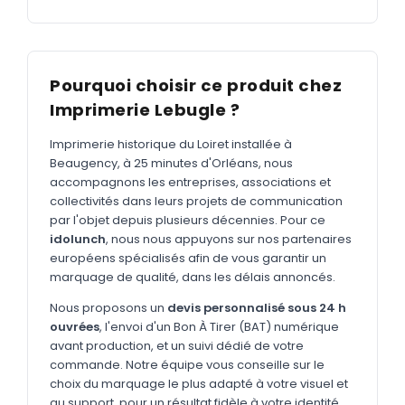
MARQUAGE TEXTILE
Tee-shirts
Nouveau
Polos
Nouveau
Pourquoi choisir ce produit chez
Sweatshirts
Imprimerie Lebugle ?
Nouveau
GOODIES
Imprimerie historique du Loiret installée à
Beaugency, à 25 minutes d'Orléans, nous
Catalogue complet
Nouveau
accompagnons les entreprises, associations et
collectivités dans leurs projets de communication
Bureau & écriture
par l'objet depuis plusieurs décennies. Pour ce
Sacs & voyages
idolunch
, nous nous appuyons sur nos partenaires
européens spécialisés afin de vous garantir un
Verres & déjeuner
marquage de qualité, dans les délais annoncés.
Technologie
Nous proposons un
devis personnalisé sous 24 h
ouvrées
, l'envoi d'un Bon À Tirer (BAT) numérique
Vêtements
avant production, et un suivi dédié de votre
commande. Notre équipe vous conseille sur le
Outils & porte-clés
choix du marquage le plus adapté à votre visuel et
Cuisine
au support, pour un résultat fidèle à votre identité