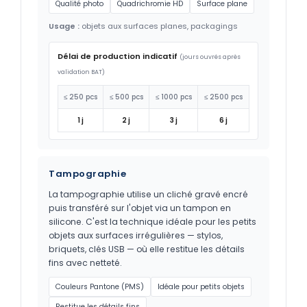
Qualité photo
Quadrichromie HD
Surface plane
Usage :
objets aux surfaces planes, packagings
Délai de production indicatif
(jours ouvrés après
validation BAT)
≤ 250 pcs
≤ 500 pcs
≤ 1000 pcs
≤ 2500 pcs
1 j
2 j
3 j
6 j
Tampographie
La tampographie utilise un cliché gravé encré
puis transféré sur l'objet via un tampon en
silicone. C'est la technique idéale pour les petits
objets aux surfaces irrégulières — stylos,
briquets, clés USB — où elle restitue les détails
fins avec netteté.
Couleurs Pantone (PMS)
Idéale pour petits objets
Restitue les détails fins