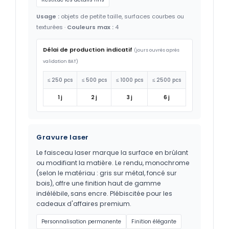
Usage :
objets de petite taille, surfaces courbes ou
texturées ·
Couleurs max :
4
Délai de production indicatif
(jours ouvrés après
validation BAT)
≤ 250 pcs
≤ 500 pcs
≤ 1000 pcs
≤ 2500 pcs
1 j
2 j
3 j
6 j
Gravure laser
Le faisceau laser marque la surface en brûlant
ou modifiant la matière. Le rendu, monochrome
(selon le matériau : gris sur métal, foncé sur
bois), offre une finition haut de gamme
indélébile, sans encre. Plébiscitée pour les
cadeaux d'affaires premium.
Personnalisation permanente
Finition élégante