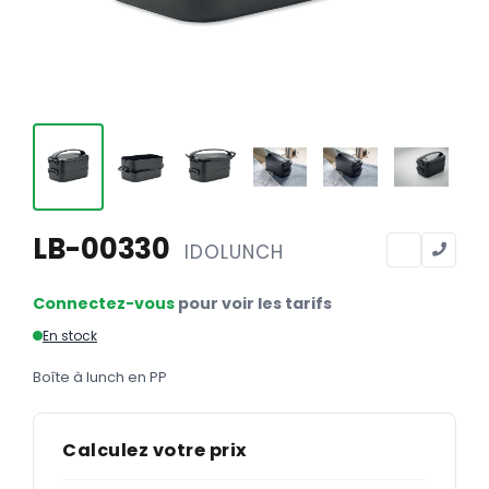
Calendriers
Calendriers bancaires
BUREAUTIQUE
Tête de lettre
Enveloppes
Sous-mains
LB-00330
IDOLUNCH
Bloc-notes
Chemises
Connectez-vous
pour voir les tarifs
Pochettes administratives
En stock
Tampons
Boîte à lunch en PP
Liasses
Calculez votre prix
Carnets