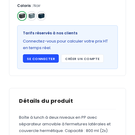
Bons de commande
Coloris :
Noir
GRAND FORMAT
Posters
✓
Tarifs réservés à nos clients
Abribus
Connectez-vous pour calculer votre prix HT
Plans
en temps réel.
Bâche
SE CONNECTER
CRÉER UN COMPTE
Panneaux
ADHÉSIFS
Détails du produit
Étiquettes adhésives
Étiquettes adhésives en bobine
Boîte à lunch à deux niveaux en PP avec
séparateur amovible à fermetures latérales et
Adhésifs vitrine
couvercle hermétique. Capacité : 800 ml (2x).