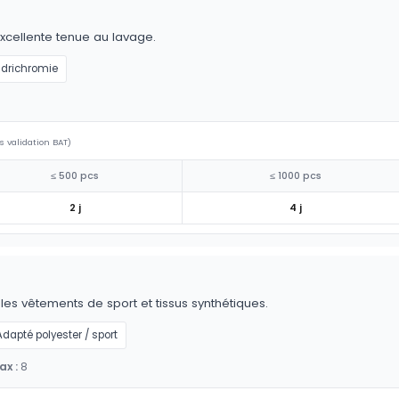
excellente tenue au lavage.
drichromie
s validation BAT)
≤ 500 pcs
≤ 1000 pcs
2 j
4 j
r les vêtements de sport et tissus synthétiques.
Adapté polyester / sport
x :
8