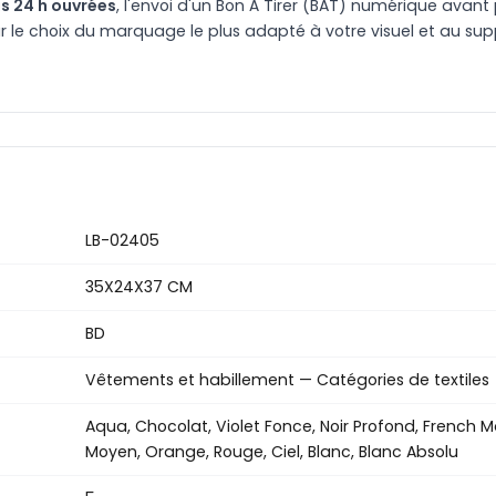
s 24 h ouvrées
, l'envoi d'un Bon À Tirer (BAT) numérique avant 
le choix du marquage le plus adapté à votre visuel et au suppo
LB-02405
35X24X37 CM
BD
Vêtements et habillement — Catégories de textiles
Aqua, Chocolat, Violet Fonce, Noir Profond, French Mar
Moyen, Orange, Rouge, Ciel, Blanc, Blanc Absolu