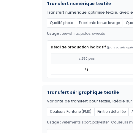
Transfert numérique textile
Transfert numérique optimisé textile, avec 
Qualité photo
Excellente tenue lavage
Qua
Usage :
tee-shirts, polos, sweats
Délai de production indicatif
(jours ouvrés aprè
≤ 250 pcs
1 j
Transfert sérigraphique textile
Variante de transfert pour textile, idéale su
Couleurs Pantone (PMS)
Finition détaillée
Usage :
vêtements sport, polyester ·
Couleurs ma