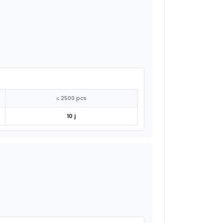
≤ 2500 pcs
10 j