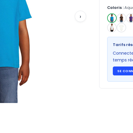
Coloris :
Aqu
›
✓
Tarifs rés
Connectez
temps rée
SE CON