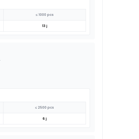
≤ 1000 pcs
13 j
.
≤ 2500 pcs
6 j