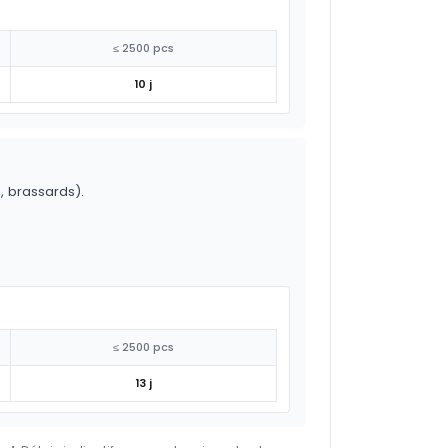
≤ 2500 pcs
10 j
o, brassards).
≤ 2500 pcs
13 j