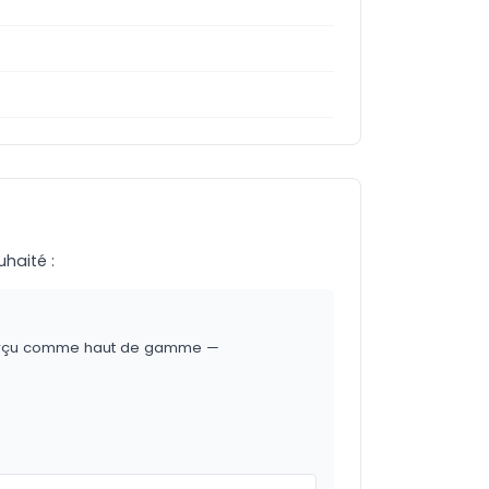
uhaité :
t perçu comme haut de gamme —