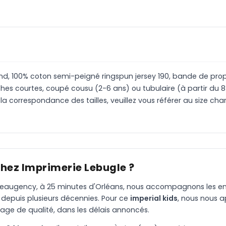
 rond, 100% coton semi-peigné ringspun jersey 190, bande de pro
es courtes, coupé cousu (2-6 ans) ou tubulaire (à partir du 8 
r la correspondance des tailles, veuillez vous référer au size cha
chez Imprimerie Lebugle ?
à Beaugency, à 25 minutes d'Orléans, nous accompagnons les entr
 depuis plusieurs décennies. Pour ce
imperial kids
, nous nous 
age de qualité, dans les délais annoncés.