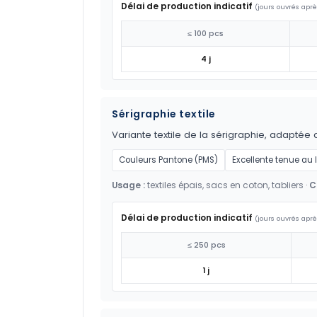
Délai de production indicatif
(jours ouvrés aprè
≤ 100 pcs
4 j
Sérigraphie textile
Variante textile de la sérigraphie, adaptée 
Couleurs Pantone (PMS)
Excellente tenue au
Usage :
textiles épais, sacs en coton, tabliers ·
C
Délai de production indicatif
(jours ouvrés aprè
≤ 250 pcs
1 j