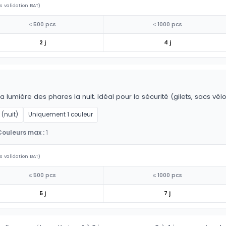
s validation BAT)
≤ 500 pcs
≤ 1000 pcs
2 j
4 j
la lumière des phares la nuit. Idéal pour la sécurité (gilets, sacs vél
 (nuit)
Uniquement 1 couleur
Couleurs max :
1
s validation BAT)
≤ 500 pcs
≤ 1000 pcs
5 j
7 j