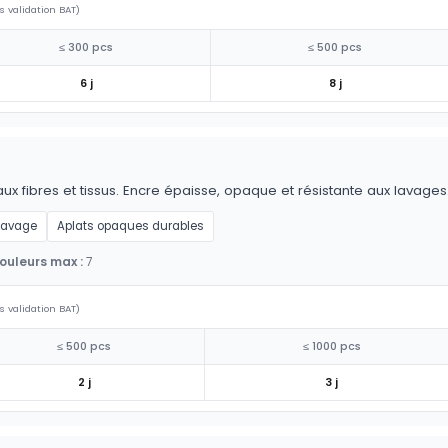
s validation BAT)
≤ 300 pcs
≤ 500 pcs
6 j
8 j
aux fibres et tissus. Encre épaisse, opaque et résistante aux lavages
 lavage
Aplats opaques durables
ouleurs max :
7
s validation BAT)
≤ 500 pcs
≤ 1000 pcs
2 j
3 j