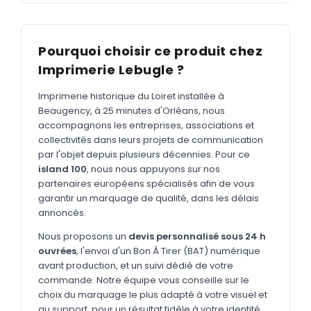
MARQUAGE TEXTILE
Tee-shirts
Nouveau
Pourquoi choisir ce produit chez
Polos
Nouveau
Imprimerie Lebugle ?
Sweatshirts
Nouveau
Imprimerie historique du Loiret installée à
GOODIES
Beaugency, à 25 minutes d'Orléans, nous
accompagnons les entreprises, associations et
Catalogue complet
Nouveau
collectivités dans leurs projets de communication
par l'objet depuis plusieurs décennies. Pour ce
Bureau & écriture
island 100
, nous nous appuyons sur nos
Sacs & voyages
partenaires européens spécialisés afin de vous
garantir un marquage de qualité, dans les délais
Verres & déjeuner
annoncés.
Technologie
Nous proposons un
devis personnalisé sous 24 h
ouvrées
, l'envoi d'un Bon À Tirer (BAT) numérique
Vêtements
avant production, et un suivi dédié de votre
commande. Notre équipe vous conseille sur le
Outils & porte-clés
choix du marquage le plus adapté à votre visuel et
Cuisine
au support, pour un résultat fidèle à votre identité