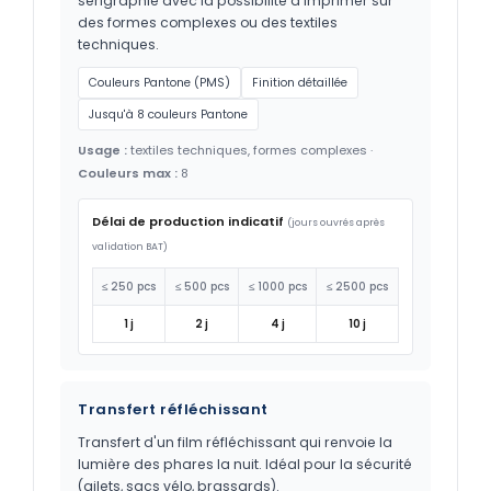
sérigraphie avec la possibilité d'imprimer sur
des formes complexes ou des textiles
techniques.
Couleurs Pantone (PMS)
Finition détaillée
Jusqu'à 8 couleurs Pantone
Usage :
textiles techniques, formes complexes ·
Couleurs max :
8
Délai de production indicatif
(jours ouvrés après
validation BAT)
≤ 250 pcs
≤ 500 pcs
≤ 1000 pcs
≤ 2500 pcs
1 j
2 j
4 j
10 j
Transfert réfléchissant
Transfert d'un film réfléchissant qui renvoie la
lumière des phares la nuit. Idéal pour la sécurité
(gilets, sacs vélo, brassards).