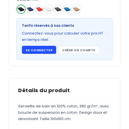
Bons de commande
GRAND FORMAT
✓
Posters
Tarifs réservés à nos clients
Abribus
Connectez-vous pour calculer votre prix HT
en temps réel.
Plans
SE CONNECTER
CRÉER UN COMPTE
Bâche
Panneaux
ADHÉSIFS
Détails du produit
Étiquettes adhésives
Serviette de bain en 100% coton, 380 gr/m², avec
Étiquettes adhésives en bobine
boucle de suspension en coton. Design doux et
Adhésifs vitrine
absorbant. Taille 100x150 cm.