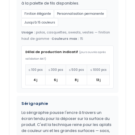
à la palette de fils disponibles.
Finition élégante
Personnalisation permanente
Jusqu'à 15 couleurs
Usage :
polos, casquettes, sweats, vestes — finition
haut de gamme ·
Couleurs max :
15
Délai de production indicatif
(jours ouvrés après
validation BAT)
≤ 100 pcs
≤ 300 pcs
≤ 500 pcs
≤ 1000 pcs
4 j
6 j
8 j
13 j
Sérigraphie
La sérigraphie pousse l'encre à travers un
écran tendu pour la déposer sur la surface du
produit. C'est la technique reine pour les aplats
de couleur uni et les grandes surfaces — sacs,