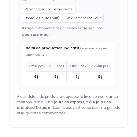
Personnalisation permanente
Bonne visibilité (nuit)
Uniquement 1 couleur
Usage :
vêtements et accessoires de sécurité ·
Couleurs max :
1
Délai de production indicatif
(jours ouvrés après
validation BAT)
≤ 250 pcs
≤ 500 pcs
≤ 1000 pcs
≤ 2500 pcs
4 j
5 j
7 j
13 j
À ces délais de production, ajoutez la livraison en France
métropolitaine :
1 à 2 jours en express
,
2 à 4 jours en
standard
. Délais indicatifs pouvant varier selon la période
et la quantité commandée.