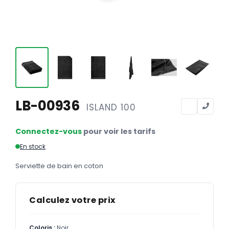
Calendriers
Calendriers bancaires
BUREAUTIQUE
Tête de lettre
Enveloppes
Sous-mains
LB-00936
ISLAND 100
Bloc-notes
Connectez-vous
pour voir les tarifs
Chemises
En stock
Pochettes administratives
Serviette de bain en coton
Tampons
Liasses
Calculez votre prix
Carnets
Coloris :
Noir