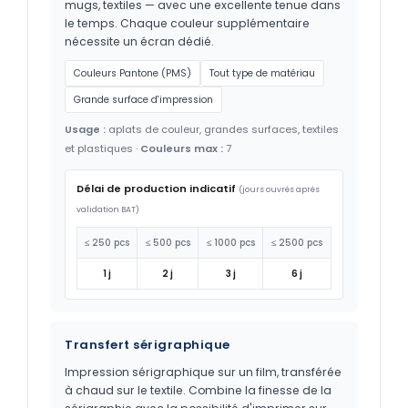
mugs, textiles — avec une excellente tenue dans
le temps. Chaque couleur supplémentaire
nécessite un écran dédié.
Couleurs Pantone (PMS)
Tout type de matériau
Grande surface d'impression
Usage :
aplats de couleur, grandes surfaces, textiles
et plastiques ·
Couleurs max :
7
Délai de production indicatif
(jours ouvrés après
validation BAT)
≤ 250 pcs
≤ 500 pcs
≤ 1000 pcs
≤ 2500 pcs
1 j
2 j
3 j
6 j
Transfert sérigraphique
Impression sérigraphique sur un film, transférée
à chaud sur le textile. Combine la finesse de la