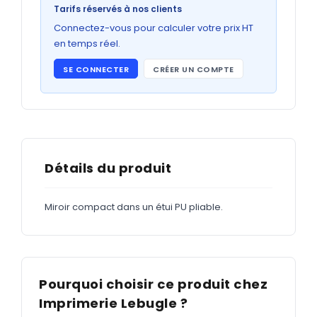
Bons de commande
Tarifs réservés à nos clients
GRAND FORMAT
Connectez-vous pour calculer votre prix HT
en temps réel.
Posters
SE CONNECTER
CRÉER UN COMPTE
Abribus
Plans
Bâche
Panneaux
Détails du produit
Miroir compact dans un étui PU pliable.
ADHÉSIFS
Étiquettes adhésives
Étiquettes adhésives en bobine
Pourquoi choisir ce produit chez
Adhésifs vitrine
Imprimerie Lebugle ?