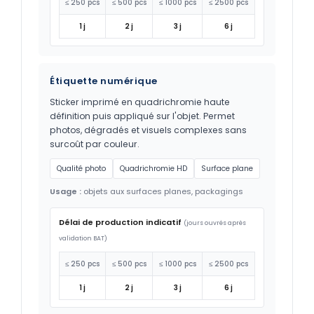
≤ 250 pcs
≤ 500 pcs
≤ 1000 pcs
≤ 2500 pcs
1 j
2 j
3 j
6 j
Étiquette numérique
Sticker imprimé en quadrichromie haute
définition puis appliqué sur l'objet. Permet
photos, dégradés et visuels complexes sans
surcoût par couleur.
Qualité photo
Quadrichromie HD
Surface plane
Usage :
objets aux surfaces planes, packagings
Délai de production indicatif
(jours ouvrés après
validation BAT)
≤ 250 pcs
≤ 500 pcs
≤ 1000 pcs
≤ 2500 pcs
1 j
2 j
3 j
6 j