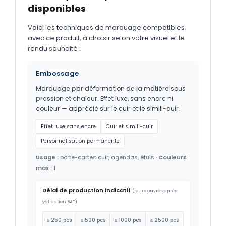
disponibles
Voici les techniques de marquage compatibles
avec ce produit, à choisir selon votre visuel et le
rendu souhaité :
Embossage
Marquage par déformation de la matière sous
pression et chaleur. Effet luxe, sans encre ni
couleur — apprécié sur le cuir et le simili-cuir.
Effet luxe sans encre
Cuir et simili-cuir
Personnalisation permanente
Usage :
porte-cartes cuir, agendas, étuis ·
Couleurs
max :
1
Délai de production indicatif
(jours ouvrés après
validation BAT)
≤ 250 pcs
≤ 500 pcs
≤ 1000 pcs
≤ 2500 pcs