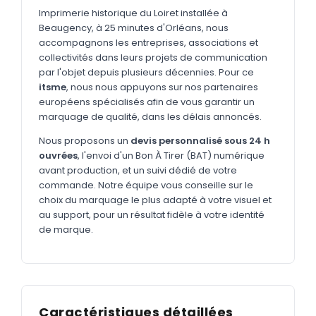
MARQUAGE TEXTILE
Imprimerie historique du Loiret installée à
Beaugency, à 25 minutes d'Orléans, nous
Tee-shirts
Nouveau
accompagnons les entreprises, associations et
Polos
collectivités dans leurs projets de communication
Nouveau
par l'objet depuis plusieurs décennies. Pour ce
Sweatshirts
Nouveau
itsme
, nous nous appuyons sur nos partenaires
européens spécialisés afin de vous garantir un
GOODIES
marquage de qualité, dans les délais annoncés.
Catalogue complet
Nouveau
Nous proposons un
devis personnalisé sous 24 h
ouvrées
, l'envoi d'un Bon À Tirer (BAT) numérique
Bureau & écriture
avant production, et un suivi dédié de votre
Sacs & voyages
commande. Notre équipe vous conseille sur le
choix du marquage le plus adapté à votre visuel et
Verres & déjeuner
au support, pour un résultat fidèle à votre identité
de marque.
Technologie
Vêtements
Outils & porte-clés
Caractéristiques détaillées
Cuisine