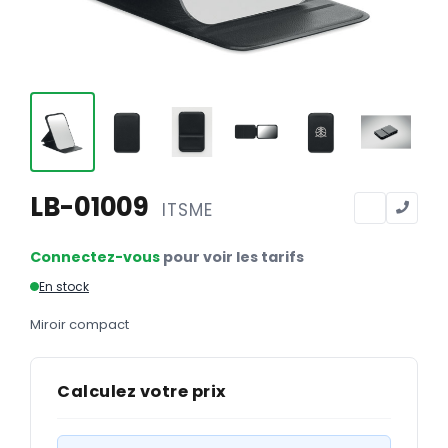
Calendriers
Calendriers bancaires
BUREAUTIQUE
Tête de lettre
Enveloppes
Sous-mains
LB-01009
ITSME
Bloc-notes
Connectez-vous
pour voir les tarifs
Chemises
En stock
Pochettes administratives
Miroir compact
Tampons
Liasses
Calculez votre prix
Carnets