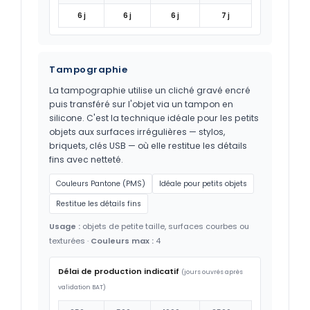
6 j
6 j
6 j
7 j
Tampographie
La tampographie utilise un cliché gravé encré
puis transféré sur l'objet via un tampon en
silicone. C'est la technique idéale pour les petits
objets aux surfaces irrégulières — stylos,
briquets, clés USB — où elle restitue les détails
fins avec netteté.
Couleurs Pantone (PMS)
Idéale pour petits objets
Restitue les détails fins
Usage :
objets de petite taille, surfaces courbes ou
texturées ·
Couleurs max :
4
Délai de production indicatif
(jours ouvrés après
validation BAT)