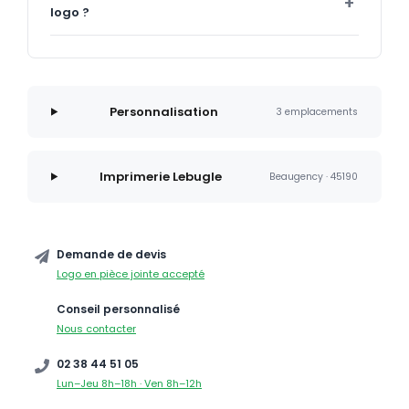
logo ?
Personnalisation
3 emplacements
Imprimerie Lebugle
Beaugency · 45190
Demande de devis
Logo en pièce jointe accepté
Conseil personnalisé
Nous contacter
02 38 44 51 05
Lun–Jeu 8h–18h · Ven 8h–12h