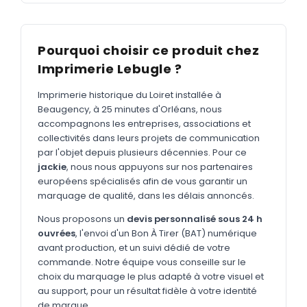
MARQUAGE TEXTILE
Tee-shirts
Nouveau
Pourquoi choisir ce produit chez
Polos
Nouveau
Imprimerie Lebugle ?
Sweatshirts
Nouveau
Imprimerie historique du Loiret installée à
GOODIES
Beaugency, à 25 minutes d'Orléans, nous
accompagnons les entreprises, associations et
Catalogue complet
Nouveau
collectivités dans leurs projets de communication
par l'objet depuis plusieurs décennies. Pour ce
Bureau & écriture
jackie
, nous nous appuyons sur nos partenaires
Sacs & voyages
européens spécialisés afin de vous garantir un
marquage de qualité, dans les délais annoncés.
Verres & déjeuner
Nous proposons un
devis personnalisé sous 24 h
Technologie
ouvrées
, l'envoi d'un Bon À Tirer (BAT) numérique
avant production, et un suivi dédié de votre
Vêtements
commande. Notre équipe vous conseille sur le
choix du marquage le plus adapté à votre visuel et
Outils & porte-clés
au support, pour un résultat fidèle à votre identité
Cuisine
de marque.