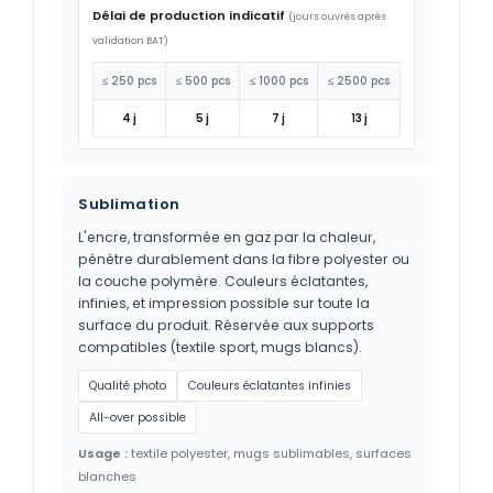
Délai de production indicatif
(jours ouvrés après
validation BAT)
≤ 250 pcs
≤ 500 pcs
≤ 1000 pcs
≤ 2500 pcs
4 j
5 j
7 j
13 j
Sublimation
L'encre, transformée en gaz par la chaleur,
pénètre durablement dans la fibre polyester ou
la couche polymère. Couleurs éclatantes,
infinies, et impression possible sur toute la
surface du produit. Réservée aux supports
compatibles (textile sport, mugs blancs).
Qualité photo
Couleurs éclatantes infinies
All-over possible
Usage :
textile polyester, mugs sublimables, surfaces
blanches