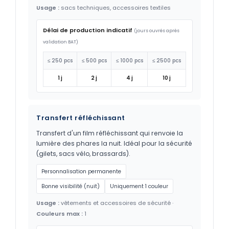
Usage :
sacs techniques, accessoires textiles
Délai de production indicatif
(jours ouvrés après
validation BAT)
≤ 250 pcs
≤ 500 pcs
≤ 1000 pcs
≤ 2500 pcs
1 j
2 j
4 j
10 j
Transfert réfléchissant
Transfert d'un film réfléchissant qui renvoie la
lumière des phares la nuit. Idéal pour la sécurité
(gilets, sacs vélo, brassards).
Personnalisation permanente
Bonne visibilité (nuit)
Uniquement 1 couleur
Usage :
vêtements et accessoires de sécurité ·
Couleurs max :
1