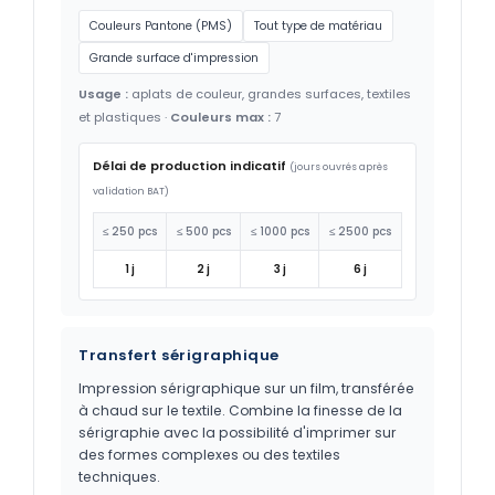
Couleurs Pantone (PMS)
Tout type de matériau
Grande surface d'impression
Usage :
aplats de couleur, grandes surfaces, textiles
et plastiques ·
Couleurs max :
7
Délai de production indicatif
(jours ouvrés après
validation BAT)
≤ 250 pcs
≤ 500 pcs
≤ 1000 pcs
≤ 2500 pcs
1 j
2 j
3 j
6 j
Transfert sérigraphique
Impression sérigraphique sur un film, transférée
à chaud sur le textile. Combine la finesse de la
sérigraphie avec la possibilité d'imprimer sur
des formes complexes ou des textiles
techniques.