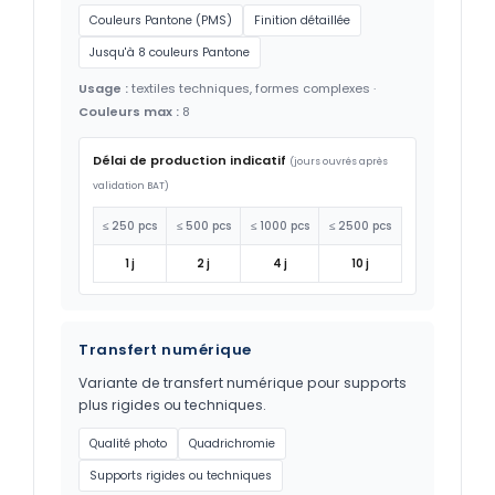
Couleurs Pantone (PMS)
Finition détaillée
Jusqu'à 8 couleurs Pantone
Usage :
textiles techniques, formes complexes ·
Couleurs max :
8
Délai de production indicatif
(jours ouvrés après
validation BAT)
≤ 250 pcs
≤ 500 pcs
≤ 1000 pcs
≤ 2500 pcs
1 j
2 j
4 j
10 j
Transfert numérique
Variante de transfert numérique pour supports
plus rigides ou techniques.
Qualité photo
Quadrichromie
Supports rigides ou techniques