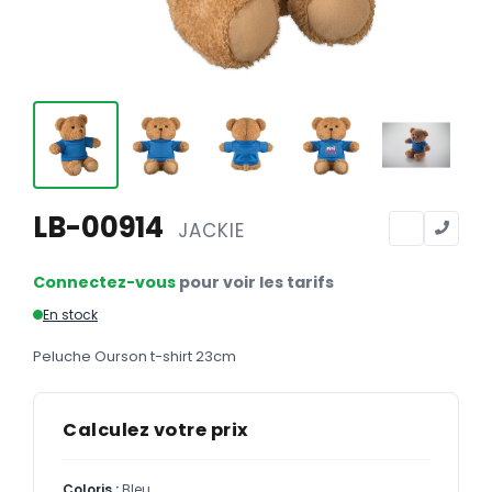
Calendriers
Calendriers bancaires
BUREAUTIQUE
Tête de lettre
Enveloppes
Sous-mains
LB-00914
JACKIE
Bloc-notes
Connectez-vous
pour voir les tarifs
Chemises
En stock
Pochettes administratives
Peluche Ourson t-shirt 23cm
Tampons
Liasses
Calculez votre prix
Carnets
Coloris :
Bleu