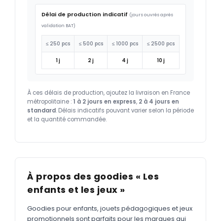
Délai de production indicatif
(jours ouvrés après
validation BAT)
≤ 250 pcs
≤ 500 pcs
≤ 1000 pcs
≤ 2500 pcs
1 j
2 j
4 j
10 j
À ces délais de production, ajoutez la livraison en France
métropolitaine :
1 à 2 jours en express
,
2 à 4 jours en
standard
. Délais indicatifs pouvant varier selon la période
et la quantité commandée.
À propos des goodies « Les
enfants et les jeux »
Goodies pour enfants, jouets pédagogiques et jeux
promotionnels sont parfaits pour les marques qui