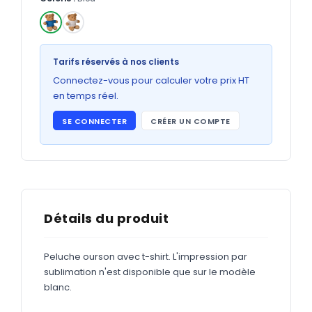
Bons de commande
GRAND FORMAT
✓
Posters
Tarifs réservés à nos clients
Abribus
Connectez-vous pour calculer votre prix HT
en temps réel.
Plans
SE CONNECTER
CRÉER UN COMPTE
Bâche
Panneaux
ADHÉSIFS
Détails du produit
Étiquettes adhésives
Peluche ourson avec t-shirt. L'impression par
Étiquettes adhésives en bobine
sublimation n'est disponible que sur le modèle
Adhésifs vitrine
blanc.