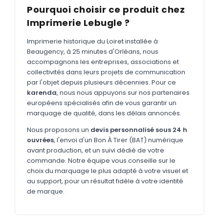
MARQUAGE TEXTILE
Pourquoi choisir ce produit chez
Tee-shirts
Imprimerie Lebugle ?
Nouveau
Polos
Nouveau
Imprimerie historique du Loiret installée à
Beaugency, à 25 minutes d'Orléans, nous
Sweatshirts
Nouveau
accompagnons les entreprises, associations et
collectivités dans leurs projets de communication
GOODIES
par l'objet depuis plusieurs décennies. Pour ce
Catalogue complet
karenda
, nous nous appuyons sur nos partenaires
Nouveau
européens spécialisés afin de vous garantir un
Bureau & écriture
marquage de qualité, dans les délais annoncés.
Sacs & voyages
Nous proposons un
devis personnalisé sous 24 h
ouvrées
, l'envoi d'un Bon À Tirer (BAT) numérique
Verres & déjeuner
avant production, et un suivi dédié de votre
commande. Notre équipe vous conseille sur le
Technologie
choix du marquage le plus adapté à votre visuel et
Vêtements
au support, pour un résultat fidèle à votre identité
de marque.
Outils & porte-clés
Cuisine