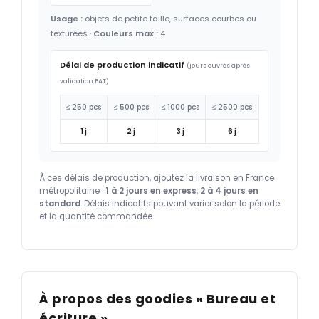
Usage :
objets de petite taille, surfaces courbes ou
texturées ·
Couleurs max :
4
Délai de production indicatif
(jours ouvrés après
validation BAT)
≤ 250 pcs
≤ 500 pcs
≤ 1000 pcs
≤ 2500 pcs
1 j
2 j
3 j
6 j
À ces délais de production, ajoutez la livraison en France
métropolitaine :
1 à 2 jours en express
,
2 à 4 jours en
standard
. Délais indicatifs pouvant varier selon la période
et la quantité commandée.
À propos des goodies « Bureau et
écriture »