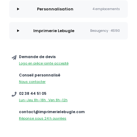
Personnalisation
4 emplacements
Imprimerie Lebugle
Beaugency · 45190
Demande de devis
Logo en pièce jointe accepté
Conseil personnalisé
Nous contacter
02 38 44 51 05
Lun–Jeu 8h–18h · Ven 8h–12h
contact@imprimerielebugle.com
Réponse sous 24 h ouvrées