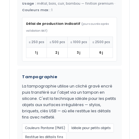
Usage :
métal, bois, cuir, bambou — finition premium ·
Couleurs max :
1
Délai de production indicatif
(jours ouvrés après
validation BAT)
≤ 250 pcs
≤ 500 pcs
≤ 1000 pcs
≤ 2500 pcs
1 j
2 j
3 j
6 j
Tampographie
La tampographie utilise un cliché gravé encré
puis transféré sur l'objet via un tampon en
silicone. C'est la technique idéale pour les petits
objets aux surfaces irrégulières — stylos,
briquets, clés USB — où elle restitue les détails
fins avec netteté.
Couleurs Pantone (PMS)
Idéale pour petits objets
Restitue les détails fins