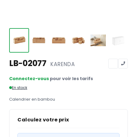
Calendriers
Calendriers bancaires
BUREAUTIQUE
Tête de lettre
Enveloppes
Sous-mains
LB-02077
KARENDA
Bloc-notes
Connectez-vous
pour voir les tarifs
Chemises
En stock
Pochettes administratives
Calendrier en bambou
Tampons
Liasses
Calculez votre prix
Carnets