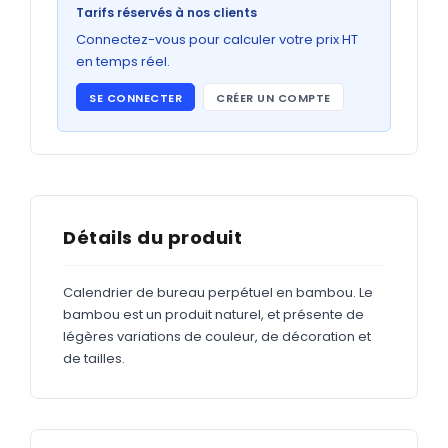
Bons de commande
Tarifs réservés à nos clients
GRAND FORMAT
Connectez-vous pour calculer votre prix HT
en temps réel.
Posters
SE CONNECTER
CRÉER UN COMPTE
Abribus
Plans
Bâche
Panneaux
Détails du produit
Calendrier de bureau perpétuel en bambou. Le
ADHÉSIFS
bambou est un produit naturel, et présente de
légères variations de couleur, de décoration et
Étiquettes adhésives
de tailles.
Étiquettes adhésives en bobine
Adhésifs vitrine