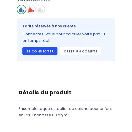
Bons de commande
GRAND FORMAT
✓
Posters
Tarifs réservés à nos clients
Abribus
Connectez-vous pour calculer votre prix HT
en temps réel.
Plans
SE CONNECTER
CRÉER UN COMPTE
Bâche
Panneaux
ADHÉSIFS
Détails du produit
Étiquettes adhésives
Ensemble toque et tablier de cuisine pour enfant
Étiquettes adhésives en bobine
en RPET non tissé 80 gr/m².
Adhésifs vitrine