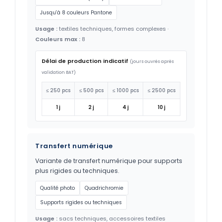
Jusqu'à 8 couleurs Pantone
Usage :
textiles techniques, formes complexes ·
Couleurs max :
8
Délai de production indicatif
(jours ouvrés après
validation BAT)
≤ 250 pcs
≤ 500 pcs
≤ 1000 pcs
≤ 2500 pcs
1 j
2 j
4 j
10 j
Transfert numérique
Variante de transfert numérique pour supports
plus rigides ou techniques.
Qualité photo
Quadrichromie
Supports rigides ou techniques
Usage :
sacs techniques, accessoires textiles