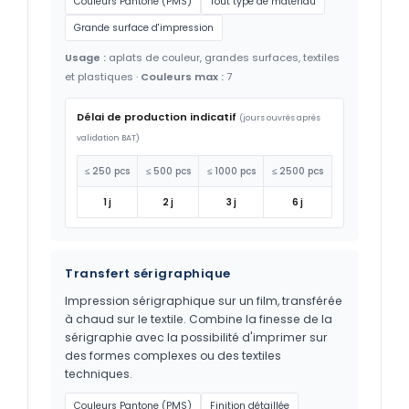
Couleurs Pantone (PMS)
Tout type de matériau
Grande surface d'impression
Usage :
aplats de couleur, grandes surfaces, textiles
et plastiques ·
Couleurs max :
7
Délai de production indicatif
(jours ouvrés après
validation BAT)
≤ 250 pcs
≤ 500 pcs
≤ 1000 pcs
≤ 2500 pcs
1 j
2 j
3 j
6 j
Transfert sérigraphique
Impression sérigraphique sur un film, transférée
à chaud sur le textile. Combine la finesse de la
sérigraphie avec la possibilité d'imprimer sur
des formes complexes ou des textiles
techniques.
Couleurs Pantone (PMS)
Finition détaillée