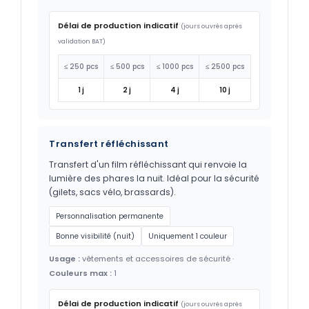
Délai de production indicatif
(jours ouvrés après
validation BAT)
≤ 250 pcs
≤ 500 pcs
≤ 1000 pcs
≤ 2500 pcs
1 j
2 j
4 j
10 j
Transfert réfléchissant
Transfert d'un film réfléchissant qui renvoie la
lumière des phares la nuit. Idéal pour la sécurité
(gilets, sacs vélo, brassards).
Personnalisation permanente
Bonne visibilité (nuit)
Uniquement 1 couleur
Usage :
vêtements et accessoires de sécurité ·
Couleurs max :
1
Délai de production indicatif
(jours ouvrés après