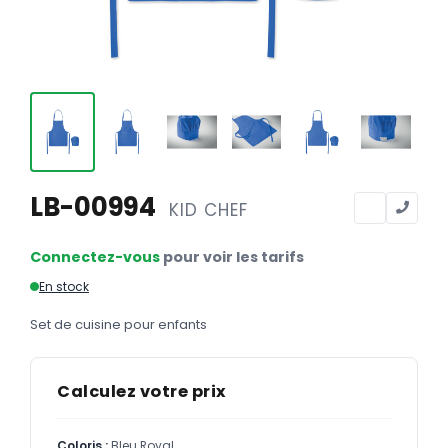
Calendriers
Calendriers bancaires
BUREAUTIQUE
Tête de lettre
Enveloppes
Sous-mains
LB-00994
KID CHEF
Bloc-notes
Connectez-vous
pour voir les tarifs
Chemises
En stock
Pochettes administratives
Set de cuisine pour enfants
Tampons
Liasses
Calculez votre prix
Carnets
Coloris :
Bleu Royal