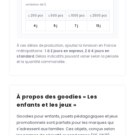
validation BAT)
≤ 250 pcs
≤ 500 pcs
≤ 1000 pcs
≤ 2500 pcs
4 j
5 j
7 j
13 j
À ces délais de production, ajoutez la livraison en France
métropolitaine :
1 à 2 jours en express
,
2 à 4 jours en
standard
. Délais indicatifs pouvant varier selon la période
et la quantité commandée.
À propos des goodies « Les
enfants et les jeux »
Goodies pour enfants, jouets pédagogiques et jeux
promotionnels sont parfaits pour les marques qui
s'adressent aux familles. Ces objets, conçus selon