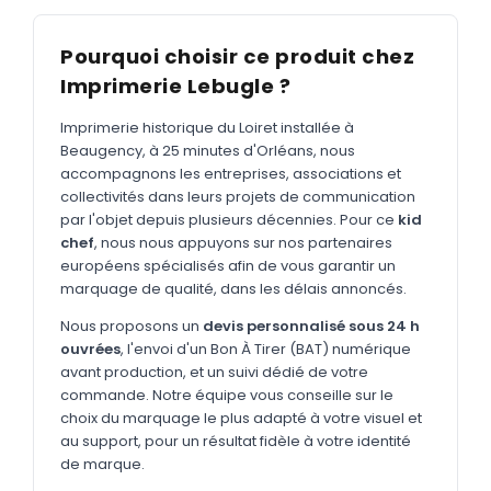
MARQUAGE TEXTILE
Tee-shirts
Nouveau
Pourquoi choisir ce produit chez
Imprimerie Lebugle ?
Polos
Nouveau
Sweatshirts
Imprimerie historique du Loiret installée à
Nouveau
Beaugency, à 25 minutes d'Orléans, nous
GOODIES
accompagnons les entreprises, associations et
collectivités dans leurs projets de communication
Catalogue complet
Nouveau
par l'objet depuis plusieurs décennies. Pour ce
kid
chef
, nous nous appuyons sur nos partenaires
Bureau & écriture
européens spécialisés afin de vous garantir un
Sacs & voyages
marquage de qualité, dans les délais annoncés.
Verres & déjeuner
Nous proposons un
devis personnalisé sous 24 h
ouvrées
, l'envoi d'un Bon À Tirer (BAT) numérique
Technologie
avant production, et un suivi dédié de votre
commande. Notre équipe vous conseille sur le
Vêtements
choix du marquage le plus adapté à votre visuel et
au support, pour un résultat fidèle à votre identité
Outils & porte-clés
de marque.
Cuisine