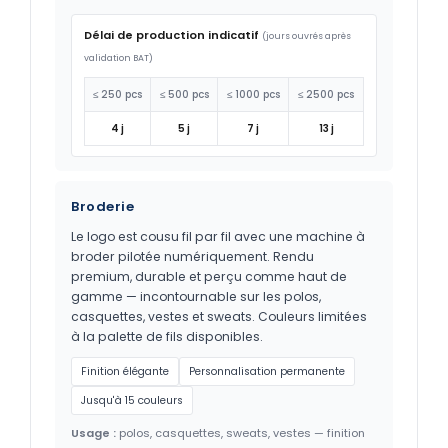
Délai de production indicatif
(jours ouvrés après
validation BAT)
≤ 250 pcs
≤ 500 pcs
≤ 1000 pcs
≤ 2500 pcs
4 j
5 j
7 j
13 j
Broderie
Le logo est cousu fil par fil avec une machine à
broder pilotée numériquement. Rendu
premium, durable et perçu comme haut de
gamme — incontournable sur les polos,
casquettes, vestes et sweats. Couleurs limitées
à la palette de fils disponibles.
Finition élégante
Personnalisation permanente
Jusqu'à 15 couleurs
Usage :
polos, casquettes, sweats, vestes — finition