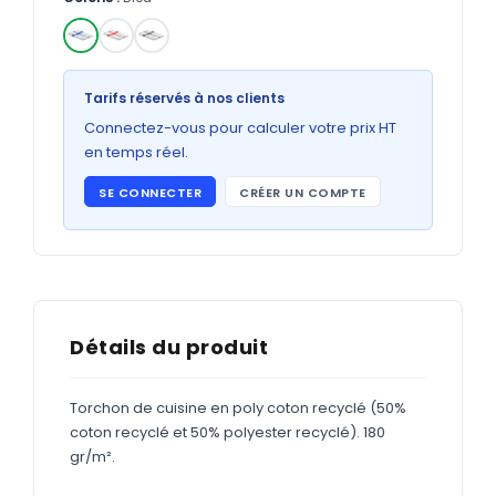
Bons de commande
GRAND FORMAT
✓
Posters
Tarifs réservés à nos clients
Abribus
Connectez-vous pour calculer votre prix HT
en temps réel.
Plans
SE CONNECTER
CRÉER UN COMPTE
Bâche
Panneaux
ADHÉSIFS
Détails du produit
Étiquettes adhésives
Torchon de cuisine en poly coton recyclé (50%
Étiquettes adhésives en bobine
coton recyclé et 50% polyester recyclé). 180
Adhésifs vitrine
gr/m².