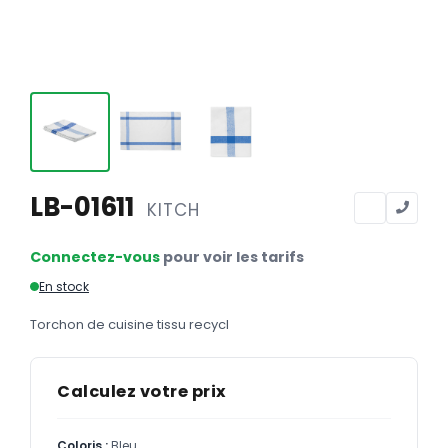
Calendriers
Calendriers bancaires
BUREAUTIQUE
Tête de lettre
Enveloppes
Sous-mains
LB-01611
KITCH
Bloc-notes
Connectez-vous
pour voir les tarifs
Chemises
En stock
Pochettes administratives
Torchon de cuisine tissu recycl
Tampons
Liasses
Calculez votre prix
Carnets
Coloris :
Bleu