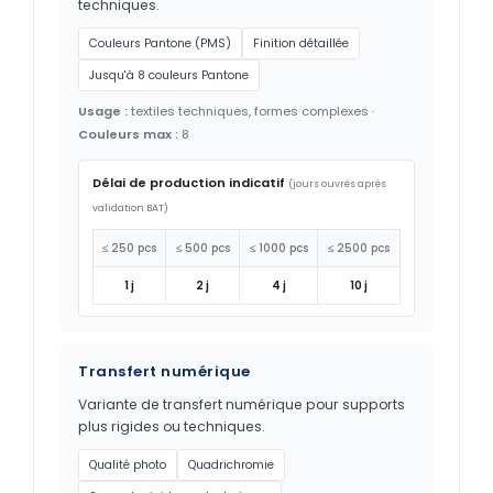
techniques.
Couleurs Pantone (PMS)
Finition détaillée
Jusqu'à 8 couleurs Pantone
Usage :
textiles techniques, formes complexes ·
Couleurs max :
8
Délai de production indicatif
(jours ouvrés après
validation BAT)
≤ 250 pcs
≤ 500 pcs
≤ 1000 pcs
≤ 2500 pcs
1 j
2 j
4 j
10 j
Transfert numérique
Variante de transfert numérique pour supports
plus rigides ou techniques.
Qualité photo
Quadrichromie