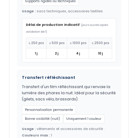
Supports rigides ou techniques
Usage :
sacs techniques, accessoires textiles
Délai de production indicatif
(jours ouvrés après
validation BAT)
≤ 250 pcs
≤ 500 pcs
≤ 1000 pcs
≤ 2500 pcs
1 j
2 j
4 j
10 j
Transfert réfléchissant
Transfert d'un film réfléchissant qui renvoie la
lumière des phares la nuit. Idéal pour la sécurité
(gilets, sacs vélo, brassards).
Personnalisation permanente
Bonne visibilité (nuit)
Uniquement 1 couleur
Usage :
vêtements et accessoires de sécurité ·
Couleurs max :
1