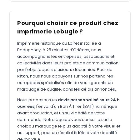
MARQUAGE TEXTILE
Tee-shirts
Nouveau
Pourquoi choisir ce produit chez
Polos
Nouveau
Imprimerie Lebugle ?
Sweatshirts
Nouveau
Imprimerie historique du Loiret installée à
GOODIES
Beaugency, à 25 minutes d'Orléans, nous
accompagnons les entreprises, associations et
Catalogue complet
Nouveau
collectivités dans leurs projets de communication
par l'objet depuis plusieurs décennies. Pour ce
Bureau & écriture
kitch
, nous nous appuyons sur nos partenaires
Sacs & voyages
européens spécialisés afin de vous garantir un
marquage de qualité, dans les délais annoncés.
Verres & déjeuner
Nous proposons un
devis personnalisé sous 24 h
Technologie
ouvrées
, l'envoi d'un Bon À Tirer (BAT) numérique
avant production, et un suivi dédié de votre
Vêtements
commande. Notre équipe vous conseille sur le
choix du marquage le plus adapté à votre visuel et
Outils & porte-clés
au support, pour un résultat fidèle à votre identité
Cuisine
de marque.