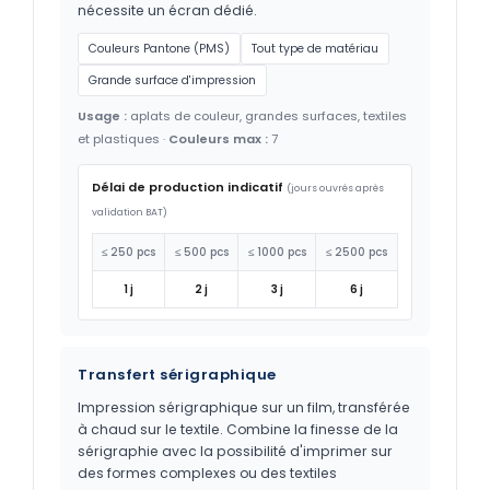
nécessite un écran dédié.
Couleurs Pantone (PMS)
Tout type de matériau
Grande surface d'impression
Usage :
aplats de couleur, grandes surfaces, textiles
et plastiques ·
Couleurs max :
7
Délai de production indicatif
(jours ouvrés après
validation BAT)
≤ 250 pcs
≤ 500 pcs
≤ 1000 pcs
≤ 2500 pcs
1 j
2 j
3 j
6 j
Transfert sérigraphique
Impression sérigraphique sur un film, transférée
à chaud sur le textile. Combine la finesse de la
sérigraphie avec la possibilité d'imprimer sur
des formes complexes ou des textiles