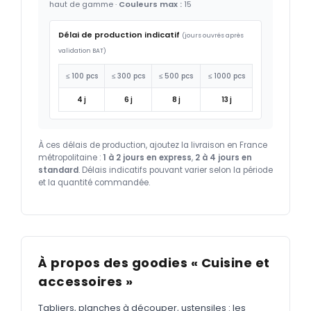
haut de gamme ·
Couleurs max :
15
Délai de production indicatif
(jours ouvrés après
validation BAT)
≤ 100 pcs
≤ 300 pcs
≤ 500 pcs
≤ 1000 pcs
4 j
6 j
8 j
13 j
À ces délais de production, ajoutez la livraison en France
métropolitaine :
1 à 2 jours en express
,
2 à 4 jours en
standard
. Délais indicatifs pouvant varier selon la période
et la quantité commandée.
À propos des goodies « Cuisine et
accessoires »
Tabliers, planches à découper, ustensiles : les