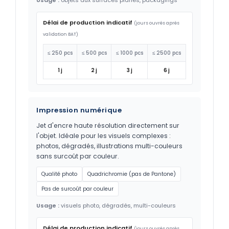
Délai de production indicatif
(jours ouvrés après
validation BAT)
≤ 250 pcs
≤ 500 pcs
≤ 1000 pcs
≤ 2500 pcs
1 j
2 j
3 j
6 j
Impression numérique
Jet d'encre haute résolution directement sur
l'objet. Idéale pour les visuels complexes :
photos, dégradés, illustrations multi-couleurs
sans surcoût par couleur.
Qualité photo
Quadrichromie (pas de Pantone)
Pas de surcoût par couleur
Usage :
visuels photo, dégradés, multi-couleurs
Délai de production indicatif
(jours ouvrés après