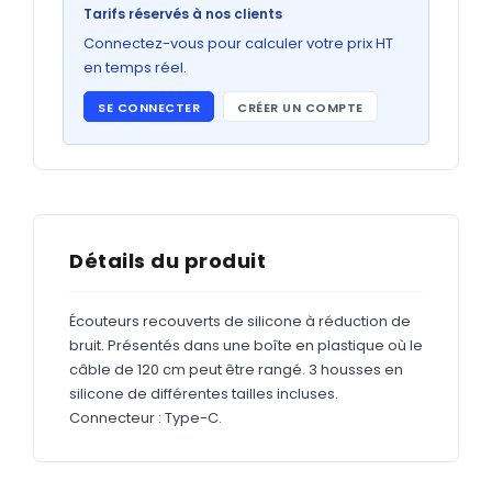
Bons de commande
Tarifs réservés à nos clients
GRAND FORMAT
Connectez-vous pour calculer votre prix HT
en temps réel.
Posters
SE CONNECTER
CRÉER UN COMPTE
Abribus
Plans
Bâche
Panneaux
Détails du produit
Écouteurs recouverts de silicone à réduction de
ADHÉSIFS
bruit. Présentés dans une boîte en plastique où le
câble de 120 cm peut être rangé. 3 housses en
Étiquettes adhésives
silicone de différentes tailles incluses.
Étiquettes adhésives en bobine
Connecteur : Type-C.
Adhésifs vitrine