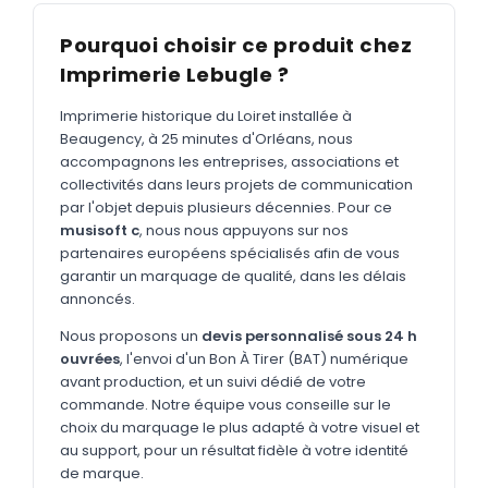
MARQUAGE TEXTILE
Pourquoi choisir ce produit chez
Tee-shirts
Nouveau
Imprimerie Lebugle ?
Polos
Nouveau
Imprimerie historique du Loiret installée à
Sweatshirts
Nouveau
Beaugency, à 25 minutes d'Orléans, nous
accompagnons les entreprises, associations et
GOODIES
collectivités dans leurs projets de communication
Catalogue complet
par l'objet depuis plusieurs décennies. Pour ce
Nouveau
musisoft c
, nous nous appuyons sur nos
Bureau & écriture
partenaires européens spécialisés afin de vous
garantir un marquage de qualité, dans les délais
Sacs & voyages
annoncés.
Verres & déjeuner
Nous proposons un
devis personnalisé sous 24 h
ouvrées
, l'envoi d'un Bon À Tirer (BAT) numérique
Technologie
avant production, et un suivi dédié de votre
Vêtements
commande. Notre équipe vous conseille sur le
choix du marquage le plus adapté à votre visuel et
Outils & porte-clés
au support, pour un résultat fidèle à votre identité
de marque.
Cuisine