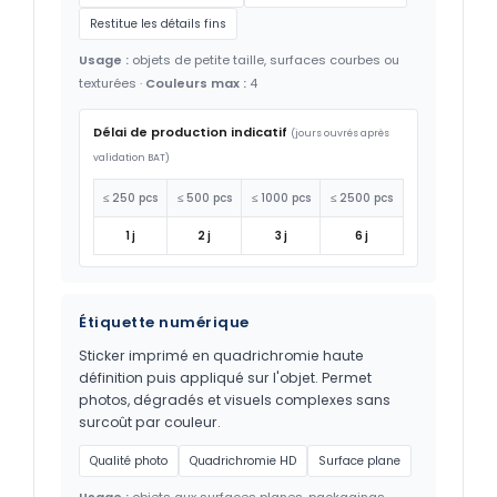
Restitue les détails fins
Usage :
objets de petite taille, surfaces courbes ou
texturées ·
Couleurs max :
4
Délai de production indicatif
(jours ouvrés après
validation BAT)
≤ 250 pcs
≤ 500 pcs
≤ 1000 pcs
≤ 2500 pcs
1 j
2 j
3 j
6 j
Étiquette numérique
Sticker imprimé en quadrichromie haute
définition puis appliqué sur l'objet. Permet
photos, dégradés et visuels complexes sans
surcoût par couleur.
Qualité photo
Quadrichromie HD
Surface plane
Usage :
objets aux surfaces planes, packagings