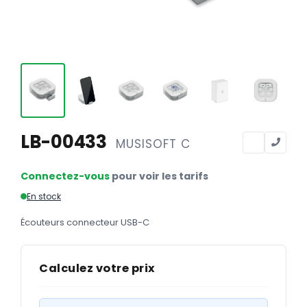
Calendriers
Calendriers bancaires
BUREAUTIQUE
Tête de lettre
Enveloppes
Sous-mains
LB-00433
MUSISOFT C
Bloc-notes
Connectez-vous
pour voir les tarifs
Chemises
En stock
Pochettes administratives
Écouteurs connecteur USB-C
Tampons
Liasses
Calculez votre prix
Carnets