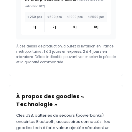
validation BAT)
≤ 250 pcs
≤ 500 pcs
≤ 1000 pcs
≤ 2500 pcs
1 j
2 j
4 j
10 j
À ces délais de production, ajoutez la livraison en France
métropolitaine :
1 à 2 jours en express
,
2 à 4 jours en
standard
. Délais indicatifs pouvant varier selon la période
et la quantité commandée.
À propos des goodies «
Technologie »
Clés USB, batteries de secours (powerbanks),
enceintes Bluetooth, accessoires connectés : les
goodies tech à forte valeur ajoutée séduisent un