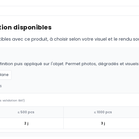
ion disponibles
s avec ce produit, à choisir selon votre visuel et le rendu so
nition puis appliqué sur l'objet. Permet photos, dégradés et visuel
plane
s
s validation BAT)
≤ 500 pcs
≤ 1000 pcs
2 j
3 j