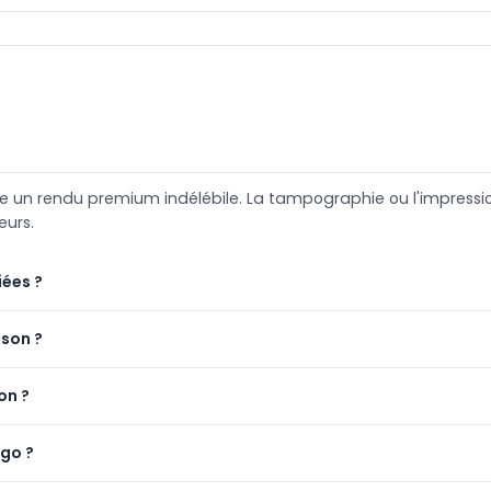
fre un rendu premium indélébile. La tampographie ou l'impres
eurs.
iées ?
ison ?
on ?
ogo ?