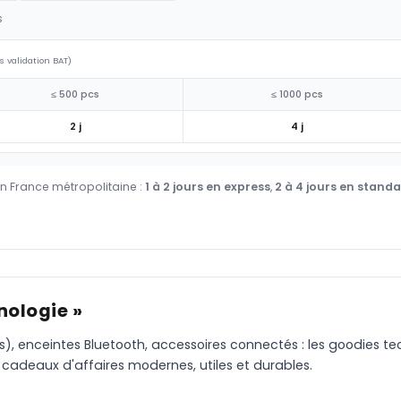
s
s validation BAT)
≤ 500 pcs
≤ 1000 pcs
2 j
4 j
en France métropolitaine :
1 à 2 jours en express
,
2 à 4 jours en stand
nologie »
), enceintes Bluetooth, accessoires connectés : les goodies te
cadeaux d'affaires modernes, utiles et durables.