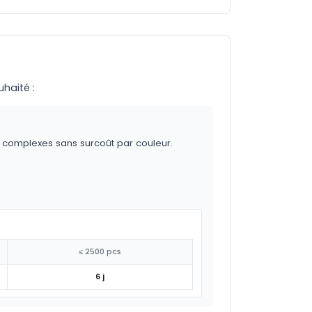
uhaité :
s complexes sans surcoût par couleur.
≤ 2500 pcs
6 j