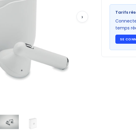
Tarifs rés
›
Connectez
temps rée
SE CON