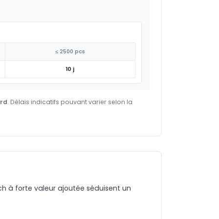
≤ 2500 pcs
10 j
ard
. Délais indicatifs pouvant varier selon la
ch à forte valeur ajoutée séduisent un