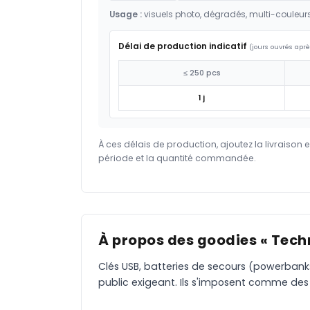
Usage :
visuels photo, dégradés, multi-couleur
Délai de production indicatif
(jours ouvrés aprè
≤ 250 pcs
1 j
À ces délais de production, ajoutez la livraison 
période et la quantité commandée.
À propos des goodies « Tech
Clés USB, batteries de secours (powerbanks
public exigeant. Ils s'imposent comme des 