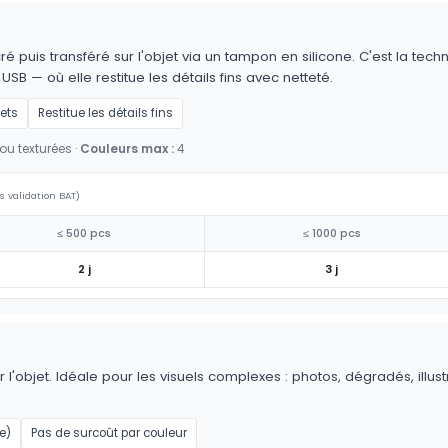
é puis transféré sur l'objet via un tampon en silicone. C'est la techn
 USB — où elle restitue les détails fins avec netteté.
jets
Restitue les détails fins
ou texturées ·
Couleurs max :
4
s validation BAT)
≤ 500 pcs
≤ 1000 pcs
2 j
3 j
 l'objet. Idéale pour les visuels complexes : photos, dégradés, illus
e)
Pas de surcoût par couleur