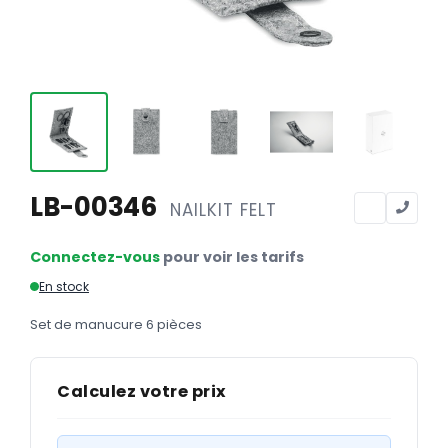
Calendriers
Calendriers bancaires
BUREAUTIQUE
Tête de lettre
Enveloppes
Sous-mains
LB-00346
NAILKIT FELT
Bloc-notes
Connectez-vous
pour voir les tarifs
Chemises
En stock
Pochettes administratives
Set de manucure 6 pièces
Tampons
Liasses
Calculez votre prix
Carnets