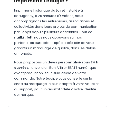
Imprimerie Lebugle ?
MARQUAGE TEXTILE
Tee-shirts
Imprimerie historique du Loiret installée à
Nouveau
Beaugency, à 25 minutes d'Orléans, nous
Polos
accompagnons les entreprises, associations et
Nouveau
collectivités dans leurs projets de communication
Sweatshirts
Nouveau
par l'objet depuis plusieurs décennies. Pour ce
nailkit felt
, nous nous appuyons sur nos
GOODIES
partenaires européens spécialisés afin de vous
garantir un marquage de qualité, dans les délais
Catalogue complet
Nouveau
annoncés.
Bureau & écriture
Nous proposons un
devis personnalisé sous 24 h
Sacs & voyages
ouvrées
, l'envoi d'un Bon À Tirer (BAT) numérique
avant production, et un suivi dédié de votre
Verres & déjeuner
commande. Notre équipe vous conseille sur le
choix du marquage le plus adapté à votre visuel et
Technologie
au support, pour un résultat fidèle à votre identité
Vêtements
de marque.
Outils & porte-clés
Cuisine