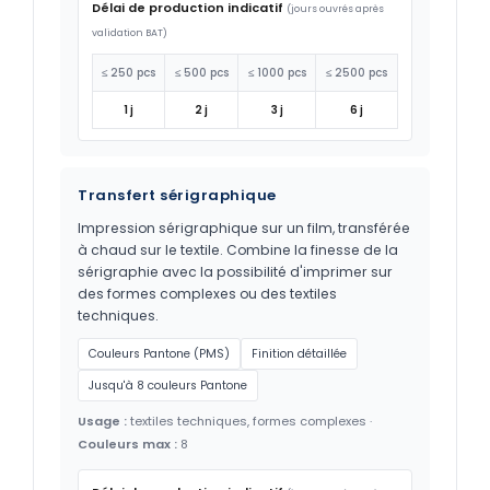
Délai de production indicatif
(jours ouvrés après
validation BAT)
≤ 250 pcs
≤ 500 pcs
≤ 1000 pcs
≤ 2500 pcs
1 j
2 j
3 j
6 j
Transfert sérigraphique
Impression sérigraphique sur un film, transférée
à chaud sur le textile. Combine la finesse de la
sérigraphie avec la possibilité d'imprimer sur
des formes complexes ou des textiles
techniques.
Couleurs Pantone (PMS)
Finition détaillée
Jusqu'à 8 couleurs Pantone
Usage :
textiles techniques, formes complexes ·
Couleurs max :
8