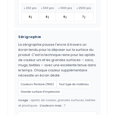
≤ 250 pcs
≤ 500 pcs
≤ 1000 pcs
≤ 2500 pcs
6 j
6 j
6 j
7 j
Sérigraphie
La sérigraphie pousse l'encre à travers un
écran tendu pour la déposer sur la surface du
produit. C'est la technique reine pour les aplats
de couleur uni et les grandes surfaces — sacs,
mugs, textiles — avec une excellente tenue dans
le temps. Chaque couleur supplémentaire
nécessite un écran dédié.
Couleurs Pantone (PMS)
Tout type de matériau
Grande surface d'impression
Usage :
aplats de couleur, grandes surfaces, textiles
et plastiques ·
Couleurs max :
7