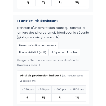
1 j
2 j
4 j
10 j
Transfert réfléchissant
Transfert d'un film réfléchissant qui renvoie la
lumière des phares la nuit. Idéal pour la sécurité
(gilets, sacs vélo, brassards).
Personnalisation permanente
Bonne visibilité (nuit)
Uniquement 1 couleur
Usage :
vêtements et accessoires de sécurité ·
Couleurs max :
1
Délai de production indicatif
(jours ouvrés après
validation BAT)
≤ 250 pcs
≤ 500 pcs
≤ 1000 pcs
≤ 2500 pcs
4 j
5 j
7 j
13 j