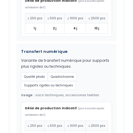
Délai de production indicatif
(jours ouvrés après
validation BAT)
≤ 250 pcs
≤ 500 pcs
≤ 1000 pcs
≤ 2500 pcs
1 j
2 j
4 j
10 j
Transfert numérique
Variante de transfert numérique pour supports
plus rigides ou techniques.
Qualité photo
Quadrichromie
Supports rigides ou techniques
Usage :
sacs techniques, accessoires textiles
Délai de production indicatif
(jours ouvrés après
validation BAT)
≤ 250 pcs
≤ 500 pcs
≤ 1000 pcs
≤ 2500 pcs