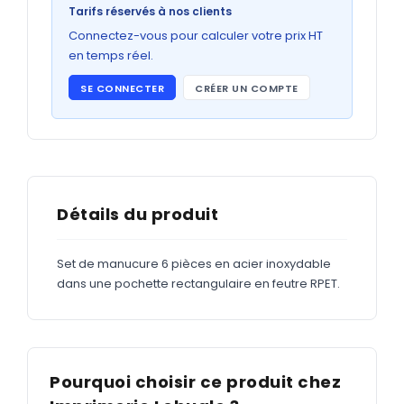
Bons de commande
Tarifs réservés à nos clients
GRAND FORMAT
Connectez-vous pour calculer votre prix HT
en temps réel.
Posters
SE CONNECTER
CRÉER UN COMPTE
Abribus
Plans
Bâche
Panneaux
Détails du produit
Set de manucure 6 pièces en acier inoxydable
ADHÉSIFS
dans une pochette rectangulaire en feutre RPET.
Étiquettes adhésives
Étiquettes adhésives en bobine
Adhésifs vitrine
Pourquoi choisir ce produit chez