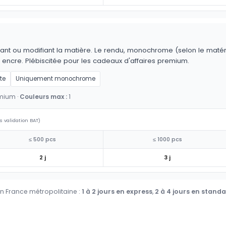
ant ou modifiant la matière. Le rendu, monochrome (selon le matériau
 encre. Plébiscitée pour les cadeaux d'affaires premium.
te
Uniquement monochrome
emium ·
Couleurs max :
1
s validation BAT)
≤ 500 pcs
≤ 1000 pcs
2 j
3 j
en France métropolitaine :
1 à 2 jours en express
,
2 à 4 jours en stand