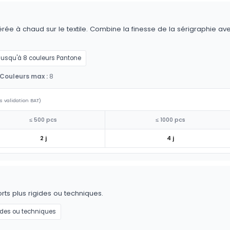
érée à chaud sur le textile. Combine la finesse de la sérigraphie av
Jusqu'à 8 couleurs Pantone
Couleurs max :
8
s validation BAT)
≤ 500 pcs
≤ 1000 pcs
2 j
4 j
ts plus rigides ou techniques.
ides ou techniques