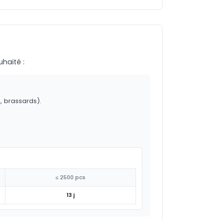
uhaité :
o, brassards).
≤ 2500 pcs
13 j