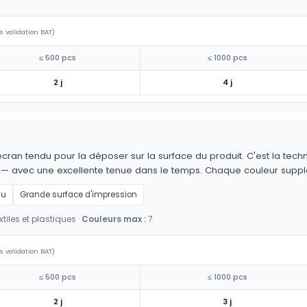
s validation BAT)
≤ 500 pcs
≤ 1000 pcs
2 j
4 j
cran tendu pour la déposer sur la surface du produit. C'est la techn
es — avec une excellente tenue dans le temps. Chaque couleur supp
au
Grande surface d'impression
tiles et plastiques ·
Couleurs max :
7
s validation BAT)
≤ 500 pcs
≤ 1000 pcs
2 j
3 j