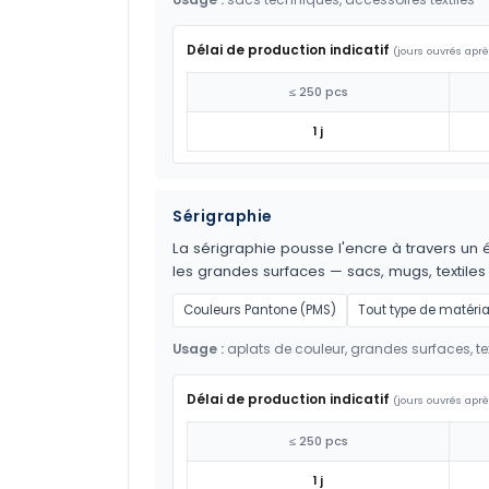
Délai de production indicatif
(jours ouvrés aprè
≤ 250 pcs
1 j
Sérigraphie
La sérigraphie pousse l'encre à travers un é
les grandes surfaces — sacs, mugs, textil
Couleurs Pantone (PMS)
Tout type de matéri
Usage :
aplats de couleur, grandes surfaces, tex
Délai de production indicatif
(jours ouvrés aprè
≤ 250 pcs
1 j