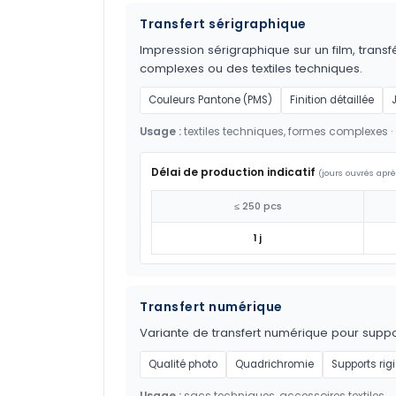
Transfert sérigraphique
Impression sérigraphique sur un film, transf
complexes ou des textiles techniques.
Couleurs Pantone (PMS)
Finition détaillée
Usage :
textiles techniques, formes complexes ·
Délai de production indicatif
(jours ouvrés aprè
≤ 250 pcs
1 j
Transfert numérique
Variante de transfert numérique pour suppor
Qualité photo
Quadrichromie
Supports rig
Usage :
sacs techniques, accessoires textiles