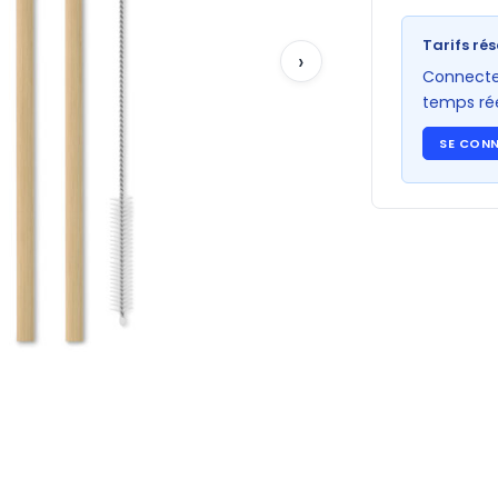
Tarifs rés
›
Connectez
temps rée
SE CON