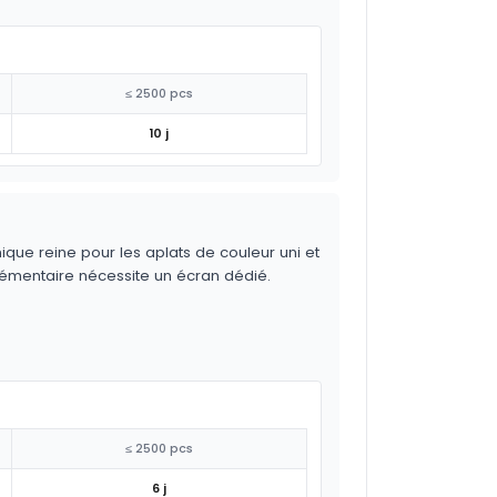
≤ 2500 pcs
10 j
ique reine pour les aplats de couleur uni et
lémentaire nécessite un écran dédié.
≤ 2500 pcs
6 j