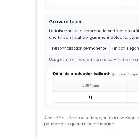
Gravure laser
Le faisceau laser marque la surface en brûl
une finition haut de gamme indélébile, sans
Personnalisation permanente
Finition élégan
Usage :
métal, bois, cuir, bambou — finition pr
Délai de production indicatif
(jours ouvrés aprè
≤ 250 pcs
1 j
À ces délais de production, ajoutez la livraison 
période et la quantité commandée.