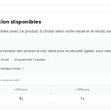
ion disponibles
s avec ce produit, à choisir selon votre visuel et le rendu so
la lumière des phares la nuit. Idéal pour la sécurité (gilets, sacs vél
 (nuit)
Uniquement 1 couleur
Couleurs max :
1
s validation BAT)
≤ 500 pcs
≤ 1000 pcs
5 j
7 j