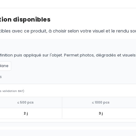
ion disponibles
s avec ce produit, à choisir selon votre visuel et le rendu so
nition puis appliqué sur l'objet. Permet photos, dégradés et visuel
plane
s
s validation BAT)
≤ 500 pcs
≤ 1000 pcs
2 j
3 j