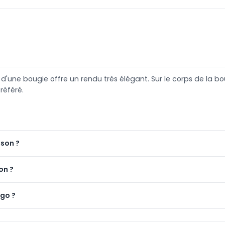
l d'une bougie offre un rendu très élégant. Sur le corps de la 
éféré.
ison ?
on ?
ogo ?