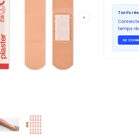
Tarifs rés
›
Connectez
temps rée
SE CON