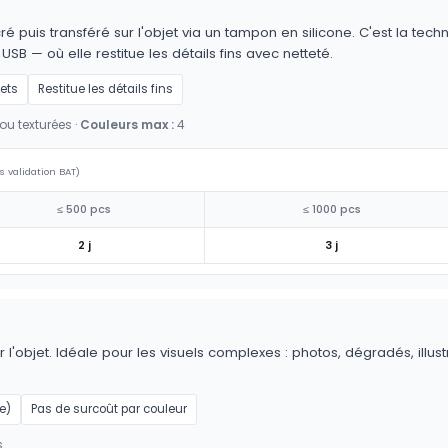
é puis transféré sur l'objet via un tampon en silicone. C'est la techn
 USB — où elle restitue les détails fins avec netteté.
jets
Restitue les détails fins
ou texturées ·
Couleurs max :
4
s validation BAT)
≤ 500 pcs
≤ 1000 pcs
2 j
3 j
 l'objet. Idéale pour les visuels complexes : photos, dégradés, illus
e)
Pas de surcoût par couleur
s