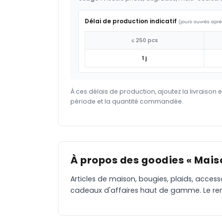
Délai de production indicatif
(jours ouvrés aprè
≤ 250 pcs
1 j
À ces délais de production, ajoutez la livraison 
période et la quantité commandée.
À propos des goodies « Maiso
Articles de maison, bougies, plaids, access
cadeaux d'affaires haut de gamme. Le ren