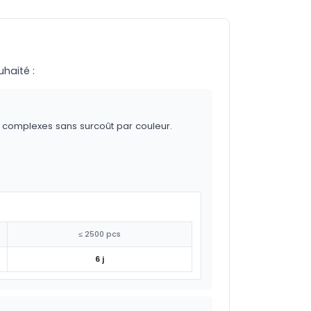
uhaité :
s complexes sans surcoût par couleur.
≤ 2500 pcs
6 j