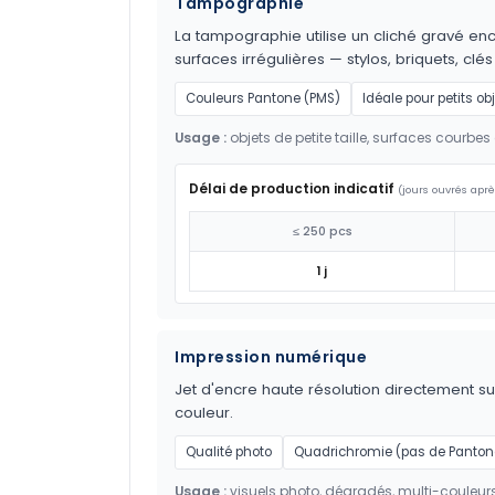
Tampographie
La tampographie utilise un cliché gravé encr
surfaces irrégulières — stylos, briquets, clés
Couleurs Pantone (PMS)
Idéale pour petits ob
Usage :
objets de petite taille, surfaces courbes 
Délai de production indicatif
(jours ouvrés aprè
≤ 250 pcs
1 j
Impression numérique
Jet d'encre haute résolution directement sur
couleur.
Qualité photo
Quadrichromie (pas de Panton
Usage :
visuels photo, dégradés, multi-couleur