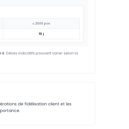
≤ 2500 pcs
10 j
ard
. Délais indicatifs pouvant varier selon la
ations de fidélisation client et les
mportance.