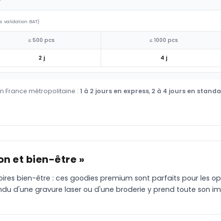
s validation BAT)
≤ 500 pcs
≤ 1000 pcs
2 j
4 j
en France métropolitaine :
1 à 2 jours en express
,
2 à 4 jours en stand
n et bien-être »
oires bien-être : ces goodies premium sont parfaits pour les opér
du d'une gravure laser ou d'une broderie y prend toute son i