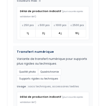
Couleurs max :
8
Délai de production indicatif
(jours ouvrés après
validation BAT)
≤ 250 pcs
≤ 500 pcs
≤ 1000 pcs
≤ 2500 pcs
1 j
2 j
4 j
10 j
Transfert numérique
Variante de transfert numérique pour supports
plus rigides ou techniques.
Qualité photo
Quadrichromie
Supports rigides ou techniques
Usage :
sacs techniques, accessoires textiles
Délai de production indicatif
(jours ouvrés après
validation BAT)