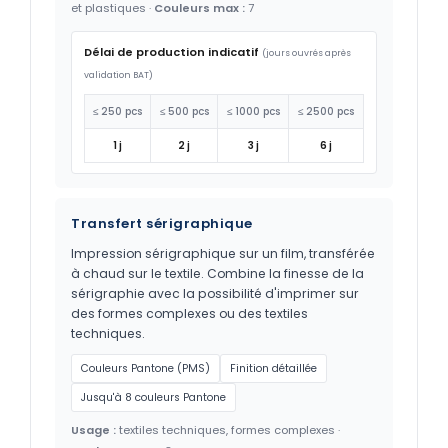
et plastiques ·
Couleurs max :
7
Délai de production indicatif
(jours ouvrés après
validation BAT)
≤ 250 pcs
≤ 500 pcs
≤ 1000 pcs
≤ 2500 pcs
1 j
2 j
3 j
6 j
Transfert sérigraphique
Impression sérigraphique sur un film, transférée
à chaud sur le textile. Combine la finesse de la
sérigraphie avec la possibilité d'imprimer sur
des formes complexes ou des textiles
techniques.
Couleurs Pantone (PMS)
Finition détaillée
Jusqu'à 8 couleurs Pantone
Usage :
textiles techniques, formes complexes ·