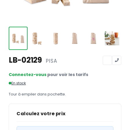
Calendriers
Calendriers bancaires
BUREAUTIQUE
Tête de lettre
Enveloppes
Sous-mains
LB-02129
PISA
Bloc-notes
Connectez-vous
pour voir les tarifs
Chemises
En stock
Pochettes administratives
Tour à empiler dans pochette.
Tampons
Liasses
Calculez votre prix
Carnets