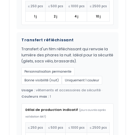
≤ 250 pcs
≤ 500 pcs
≤ 1000 pcs
≤ 2500 pcs
1 j
2 j
4 j
10 j
Transfert réfléchissant
Transfert d'un film réfléchissant qui renvoie la
lumière des phares la nuit. Idéal pour la sécurité
(gilets, sacs vélo, brassards).
Personnalisation permanente
Bonne visibilité (nuit)
Uniquement 1 couleur
Usage :
vêtements et accessoires de sécurité ·
Couleurs max :
1
Délai de production indicatif
(jours ouvrés après
validation BAT)
≤ 250 pcs
≤ 500 pcs
≤ 1000 pcs
≤ 2500 pcs