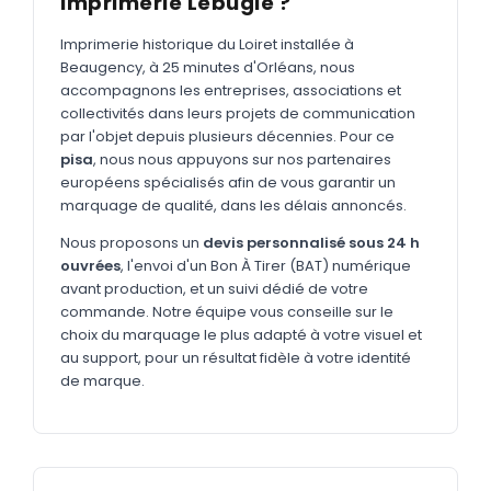
Imprimerie Lebugle ?
MARQUAGE TEXTILE
Tee-shirts
Imprimerie historique du Loiret installée à
Nouveau
Beaugency, à 25 minutes d'Orléans, nous
Polos
accompagnons les entreprises, associations et
Nouveau
collectivités dans leurs projets de communication
Sweatshirts
Nouveau
par l'objet depuis plusieurs décennies. Pour ce
pisa
, nous nous appuyons sur nos partenaires
GOODIES
européens spécialisés afin de vous garantir un
marquage de qualité, dans les délais annoncés.
Catalogue complet
Nouveau
Nous proposons un
devis personnalisé sous 24 h
Bureau & écriture
ouvrées
, l'envoi d'un Bon À Tirer (BAT) numérique
Sacs & voyages
avant production, et un suivi dédié de votre
commande. Notre équipe vous conseille sur le
Verres & déjeuner
choix du marquage le plus adapté à votre visuel et
au support, pour un résultat fidèle à votre identité
Technologie
de marque.
Vêtements
Outils & porte-clés
Cuisine