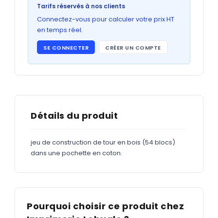
Bons de commande
Tarifs réservés à nos clients
GRAND FORMAT
Connectez-vous pour calculer votre prix HT
en temps réel.
Posters
SE CONNECTER
CRÉER UN COMPTE
Abribus
Plans
Bâche
Panneaux
Détails du produit
jeu de construction de tour en bois (54 blocs)
ADHÉSIFS
dans une pochette en coton.
Étiquettes adhésives
Étiquettes adhésives en bobine
Adhésifs vitrine
Pourquoi choisir ce produit chez