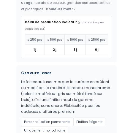
Usage :
aplats de couleur, grandes surfaces, textiles
et plastiques ·
Couleurs max :
7
Délai de production indicatif
(jours ouvrés après
validation BAT)
≤ 250 pcs
≤ 500 pcs
≤ 1000 pcs
≤ 2500 pcs
1 j
2 j
3 j
6 j
Gravure laser
Le faisceau laser marque la surface en brûlant
ou modifiant la matière. Le rendu, monochrome
(selon le matériau : gris sur métal, foncé sur
bois), offre une finition haut de gamme
indélébile, sans encre. Plébiscitée pour les
cadeaux d'affaires premium.
Personnalisation permanente
Finition élégante
Uniquement monochrome