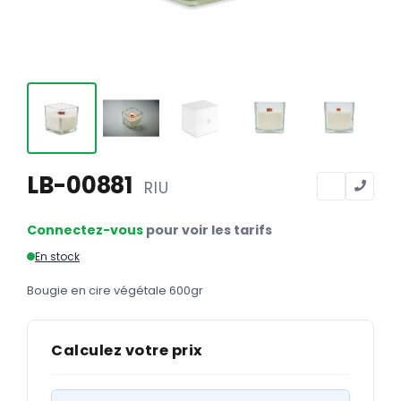
Calendriers
Calendriers bancaires
BUREAUTIQUE
Tête de lettre
Enveloppes
Sous-mains
LB-00881
RIU
Bloc-notes
Connectez-vous
pour voir les tarifs
Chemises
En stock
Pochettes administratives
Bougie en cire végétale 600gr
Tampons
Liasses
Calculez votre prix
Carnets