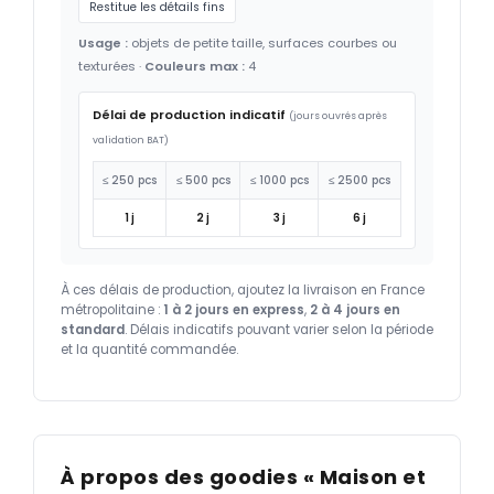
Restitue les détails fins
Usage :
objets de petite taille, surfaces courbes ou
texturées ·
Couleurs max :
4
Délai de production indicatif
(jours ouvrés après
validation BAT)
≤ 250 pcs
≤ 500 pcs
≤ 1000 pcs
≤ 2500 pcs
1 j
2 j
3 j
6 j
À ces délais de production, ajoutez la livraison en France
métropolitaine :
1 à 2 jours en express
,
2 à 4 jours en
standard
. Délais indicatifs pouvant varier selon la période
et la quantité commandée.
À propos des goodies « Maison et