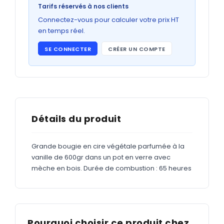
Bons de commande
Tarifs réservés à nos clients
GRAND FORMAT
Connectez-vous pour calculer votre prix HT
en temps réel.
Posters
SE CONNECTER
CRÉER UN COMPTE
Abribus
Plans
Bâche
Panneaux
Détails du produit
Grande bougie en cire végétale parfumée à la
ADHÉSIFS
vanille de 600gr dans un pot en verre avec
mèche en bois. Durée de combustion : 65 heures
Étiquettes adhésives
Étiquettes adhésives en bobine
Adhésifs vitrine
Pourquoi choisir ce produit chez