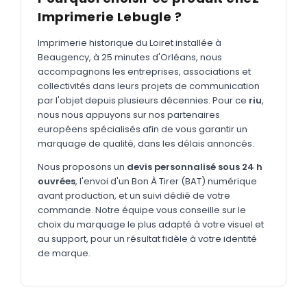
MARQUAGE TEXTILE
Imprimerie Lebugle ?
Tee-shirts
Nouveau
Imprimerie historique du Loiret installée à
Polos
Nouveau
Beaugency, à 25 minutes d'Orléans, nous
accompagnons les entreprises, associations et
Sweatshirts
Nouveau
collectivités dans leurs projets de communication
par l'objet depuis plusieurs décennies. Pour ce
riu
,
GOODIES
nous nous appuyons sur nos partenaires
Catalogue complet
européens spécialisés afin de vous garantir un
Nouveau
marquage de qualité, dans les délais annoncés.
Bureau & écriture
Nous proposons un
devis personnalisé sous 24 h
Sacs & voyages
ouvrées
, l'envoi d'un Bon À Tirer (BAT) numérique
avant production, et un suivi dédié de votre
Verres & déjeuner
commande. Notre équipe vous conseille sur le
choix du marquage le plus adapté à votre visuel et
Technologie
au support, pour un résultat fidèle à votre identité
Vêtements
de marque.
Outils & porte-clés
Cuisine