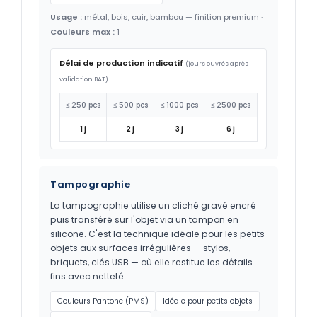
Usage :
métal, bois, cuir, bambou — finition premium ·
Couleurs max :
1
Délai de production indicatif
(jours ouvrés après
validation BAT)
≤ 250 pcs
≤ 500 pcs
≤ 1000 pcs
≤ 2500 pcs
1 j
2 j
3 j
6 j
Tampographie
La tampographie utilise un cliché gravé encré
puis transféré sur l'objet via un tampon en
silicone. C'est la technique idéale pour les petits
objets aux surfaces irrégulières — stylos,
briquets, clés USB — où elle restitue les détails
fins avec netteté.
Couleurs Pantone (PMS)
Idéale pour petits objets