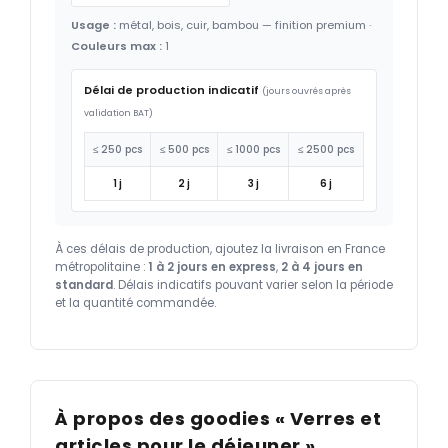
Usage :
métal, bois, cuir, bambou — finition premium ·
Couleurs max :
1
Délai de production indicatif
(jours ouvrés après
validation BAT)
≤ 250 pcs
≤ 500 pcs
≤ 1000 pcs
≤ 2500 pcs
1 j
2 j
3 j
6 j
À ces délais de production, ajoutez la livraison en France
métropolitaine :
1 à 2 jours en express
,
2 à 4 jours en
standard
. Délais indicatifs pouvant varier selon la période
et la quantité commandée.
À propos des goodies « Verres et
articles pour le déjeuner »