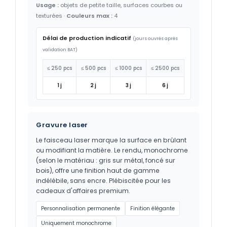
Usage :
objets de petite taille, surfaces courbes ou
texturées ·
Couleurs max :
4
Délai de production indicatif
(jours ouvrés après
validation BAT)
≤ 250 pcs
≤ 500 pcs
≤ 1000 pcs
≤ 2500 pcs
1 j
2 j
3 j
6 j
Gravure laser
Le faisceau laser marque la surface en brûlant
ou modifiant la matière. Le rendu, monochrome
(selon le matériau : gris sur métal, foncé sur
bois), offre une finition haut de gamme
indélébile, sans encre. Plébiscitée pour les
cadeaux d'affaires premium.
Personnalisation permanente
Finition élégante
Uniquement monochrome