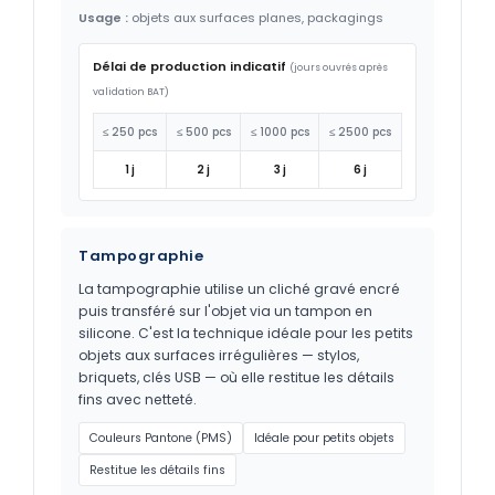
Usage :
objets aux surfaces planes, packagings
Délai de production indicatif
(jours ouvrés après
validation BAT)
≤ 250 pcs
≤ 500 pcs
≤ 1000 pcs
≤ 2500 pcs
1 j
2 j
3 j
6 j
Tampographie
La tampographie utilise un cliché gravé encré
puis transféré sur l'objet via un tampon en
silicone. C'est la technique idéale pour les petits
objets aux surfaces irrégulières — stylos,
briquets, clés USB — où elle restitue les détails
fins avec netteté.
Couleurs Pantone (PMS)
Idéale pour petits objets
Restitue les détails fins