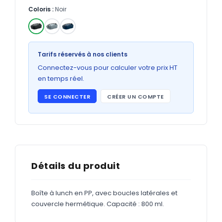
Bons de commande
Coloris :
Noir
GRAND FORMAT
Posters
✓
Tarifs réservés à nos clients
Abribus
Connectez-vous pour calculer votre prix HT
Plans
en temps réel.
Bâche
SE CONNECTER
CRÉER UN COMPTE
Panneaux
ADHÉSIFS
Détails du produit
Étiquettes adhésives
Étiquettes adhésives en bobine
Boîte à lunch en PP, avec boucles latérales et
couvercle hermétique. Capacité : 800 ml.
Adhésifs vitrine