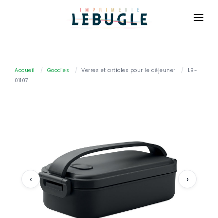
ACCUEIL
NOS PRODUITS
Accueil
/
Goodies
/
Verres et articles pour le déjeuner
/
LB-
01107
BASIQUE
CONTACT
Cartes de visite
CONNEXION
Cartes de correspondance
DEVIS GRATUIT
Flyers
Brochures
Dépliants
‹
›
Affiches
Billetterie