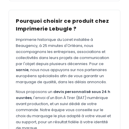
MARQUAGE TEXTILE
Tee-shirts
Nouveau
Pourquoi choisir ce produit chez
Polos
Nouveau
Imprimerie Lebugle ?
Sweatshirts
Nouveau
Imprimerie historique du Loiret installée à
GOODIES
Beaugency, à 25 minutes d'Orléans, nous
accompagnons les entreprises, associations et
Catalogue complet
Nouveau
collectivités dans leurs projets de communication
par l'objet depuis plusieurs décennies. Pour ce
Bureau & écriture
sarnie
, nous nous appuyons sur nos partenaires
Sacs & voyages
européens spécialisés afin de vous garantir un
marquage de qualité, dans les délais annoncés.
Verres & déjeuner
Nous proposons un
devis personnalisé sous 24 h
Technologie
ouvrées
, l'envoi d'un Bon À Tirer (BAT) numérique
avant production, et un suivi dédié de votre
Vêtements
commande. Notre équipe vous conseille sur le
choix du marquage le plus adapté à votre visuel et
Outils & porte-clés
au support, pour un résultat fidèle à votre identité
Cuisine
de marque.