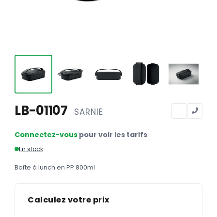
Calendriers
Calendriers bancaires
BUREAUTIQUE
Tête de lettre
Enveloppes
Sous-mains
LB-01107
SARNIE
Bloc-notes
Chemises
Connectez-vous
pour voir les tarifs
Pochettes administratives
En stock
Tampons
Boîte à lunch en PP 800ml
Liasses
Calculez votre prix
Carnets