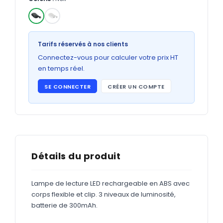
Bons de commande
GRAND FORMAT
✓
Posters
Tarifs réservés à nos clients
Abribus
Connectez-vous pour calculer votre prix HT
en temps réel.
Plans
SE CONNECTER
CRÉER UN COMPTE
Bâche
Panneaux
ADHÉSIFS
Détails du produit
Étiquettes adhésives
Lampe de lecture LED rechargeable en ABS avec
Étiquettes adhésives en bobine
corps flexible et clip. 3 niveaux de luminosité,
Adhésifs vitrine
batterie de 300mAh.