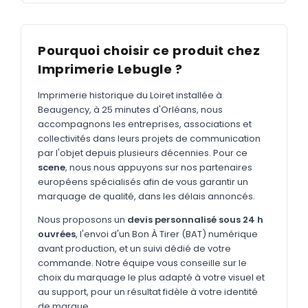
MARQUAGE TEXTILE
Tee-shirts
Nouveau
Pourquoi choisir ce produit chez
Polos
Nouveau
Imprimerie Lebugle ?
Sweatshirts
Nouveau
Imprimerie historique du Loiret installée à
GOODIES
Beaugency, à 25 minutes d'Orléans, nous
accompagnons les entreprises, associations et
Catalogue complet
Nouveau
collectivités dans leurs projets de communication
par l'objet depuis plusieurs décennies. Pour ce
Bureau & écriture
scene
, nous nous appuyons sur nos partenaires
Sacs & voyages
européens spécialisés afin de vous garantir un
marquage de qualité, dans les délais annoncés.
Verres & déjeuner
Nous proposons un
devis personnalisé sous 24 h
Technologie
ouvrées
, l'envoi d'un Bon À Tirer (BAT) numérique
avant production, et un suivi dédié de votre
Vêtements
commande. Notre équipe vous conseille sur le
choix du marquage le plus adapté à votre visuel et
Outils & porte-clés
au support, pour un résultat fidèle à votre identité
Cuisine
de marque.