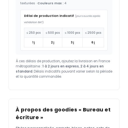
texturées ·
Couleurs max :
4
Délai de production indicatif
(jours ouvrés après
validation BAT)
≤ 250 pcs
≤ 500 pcs
≤ 1000 pcs
≤ 2500 pcs
1 j
2 j
3 j
6 j
À ces délais de production, ajoutez la livraison en France
métropolitaine :
1 à 2 jours en express
,
2 à 4 jours en
standard
. Délais indicatifs pouvant varier selon la période
et la quantité commandée.
À propos des goodies « Bureau et
écriture »