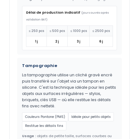
Délai de production indicatif
(jours ouvrés après
validation BAT)
≤ 250 pcs
≤ 500 pcs
≤ 1000 pcs
≤ 2500 pcs
1 j
2 j
3 j
6 j
Tampographie
La tampographie utilise un cliché gravé encré
puis transféré sur l'objet via un tampon en
silicone. C'est la technique idéale pour les petits
objets aux surfaces irrégulières — stylos,
briquets, clés USB — où elle restitue les détails
fins avec netteté.
Couleurs Pantone (PMS)
Idéale pour petits objets
Restitue les détails fins
Usage :
objets de petite taille, surfaces courbes ou