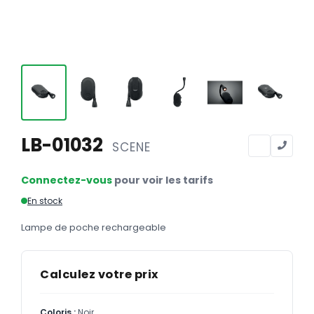
Calendriers
Calendriers bancaires
BUREAUTIQUE
Tête de lettre
Enveloppes
Sous-mains
LB-01032
SCENE
Bloc-notes
Connectez-vous
pour voir les tarifs
Chemises
En stock
Pochettes administratives
Lampe de poche rechargeable
Tampons
Liasses
Calculez votre prix
Carnets
Coloris :
Noir