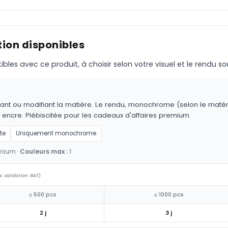
ion disponibles
s avec ce produit, à choisir selon votre visuel et le rendu so
ant ou modifiant la matière. Le rendu, monochrome (selon le matériau
 encre. Plébiscitée pour les cadeaux d'affaires premium.
te
Uniquement monochrome
emium ·
Couleurs max :
1
s validation BAT)
≤ 500 pcs
≤ 1000 pcs
2 j
3 j