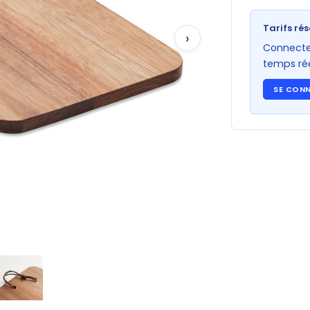
Tarifs rés
›
Connectez
temps rée
SE CON