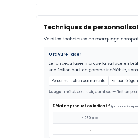
Techniques de personnalisat
Voici les techniques de marquage compatible
Gravure laser
Le faisceau laser marque la surface en brûl
une finition haut de gamme indélébile, sans
Personnalisation permanente
Finition élégan
Usage :
métal, bois, cuir, bambou — finition pr
Délai de production indicatif
(jours ouvrés aprè
≤ 250 pcs
1 j