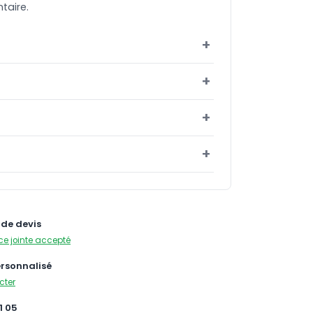
taire.
de devis
ce jointe accepté
ersonnalisé
cter
1 05