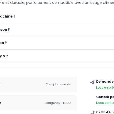
sobre et durable, parfaitement compatible avec un usage alimen
machine ?
ison ?
on ?
ogo ?
Demande 
n
2 emplacements
Logo en piè
Conseil p
e
Nous conta
Beaugency · 45190
02 38 44 5