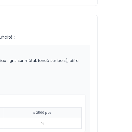
uhaité :
 : gris sur métal, foncé sur bois), offre
≤ 2500 pcs
6 j