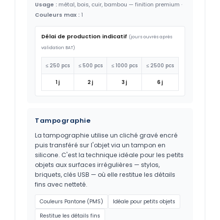
Usage :
métal, bois, cuir, bambou — finition premium ·
Couleurs max :
1
Délai de production indicatif
(jours ouvrés après
validation BAT)
≤ 250 pcs
≤ 500 pcs
≤ 1000 pcs
≤ 2500 pcs
1 j
2 j
3 j
6 j
Tampographie
La tampographie utilise un cliché gravé encré
puis transféré sur l'objet via un tampon en
silicone. C'est la technique idéale pour les petits
objets aux surfaces irrégulières — stylos,
briquets, clés USB — où elle restitue les détails
fins avec netteté.
Couleurs Pantone (PMS)
Idéale pour petits objets
Restitue les détails fins