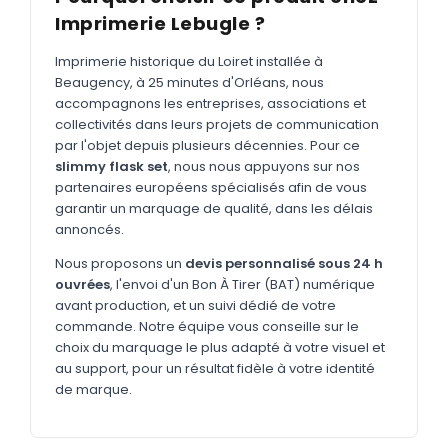
MARQUAGE TEXTILE
Imprimerie Lebugle ?
Tee-shirts
Nouveau
Imprimerie historique du Loiret installée à
Polos
Beaugency, à 25 minutes d'Orléans, nous
Nouveau
accompagnons les entreprises, associations et
Sweatshirts
Nouveau
collectivités dans leurs projets de communication
par l'objet depuis plusieurs décennies. Pour ce
GOODIES
slimmy flask set
, nous nous appuyons sur nos
partenaires européens spécialisés afin de vous
Catalogue complet
Nouveau
garantir un marquage de qualité, dans les délais
Bureau & écriture
annoncés.
Sacs & voyages
Nous proposons un
devis personnalisé sous 24 h
ouvrées
, l'envoi d'un Bon À Tirer (BAT) numérique
Verres & déjeuner
avant production, et un suivi dédié de votre
commande. Notre équipe vous conseille sur le
Technologie
choix du marquage le plus adapté à votre visuel et
Vêtements
au support, pour un résultat fidèle à votre identité
de marque.
Outils & porte-clés
Cuisine