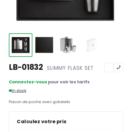
Calendriers
Calendriers bancaires
BUREAUTIQUE
Tête de lettre
Enveloppes
Sous-mains
LB-01832
SLIMMY FLASK SET
Bloc-notes
Chemises
Connectez-vous
pour voir les tarifs
Pochettes administratives
En stock
Tampons
Flacon de poche avec gobelets
Liasses
Calculez votre prix
Carnets