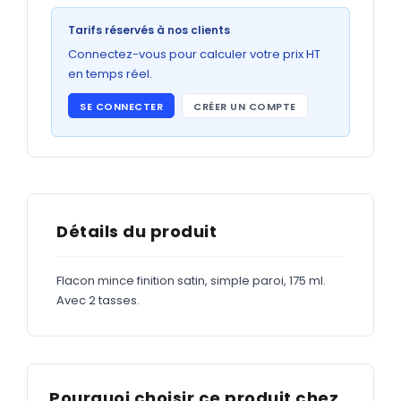
Bons de commande
Tarifs réservés à nos clients
GRAND FORMAT
Connectez-vous pour calculer votre prix HT
Posters
en temps réel.
Abribus
SE CONNECTER
CRÉER UN COMPTE
Plans
Bâche
Panneaux
Détails du produit
ADHÉSIFS
Flacon mince finition satin, simple paroi, 175 ml.
Avec 2 tasses.
Étiquettes adhésives
Étiquettes adhésives en bobine
Adhésifs vitrine
Pourquoi choisir ce produit chez