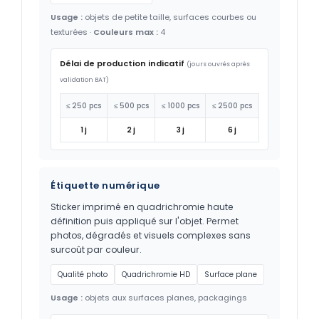
Usage :
objets de petite taille, surfaces courbes ou
texturées ·
Couleurs max :
4
Délai de production indicatif
(jours ouvrés après
validation BAT)
≤ 250 pcs
≤ 500 pcs
≤ 1000 pcs
≤ 2500 pcs
1 j
2 j
3 j
6 j
Étiquette numérique
Sticker imprimé en quadrichromie haute
définition puis appliqué sur l'objet. Permet
photos, dégradés et visuels complexes sans
surcoût par couleur.
Qualité photo
Quadrichromie HD
Surface plane
Usage :
objets aux surfaces planes, packagings