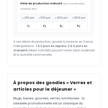
Délai de production indicatif
(jours ouvrés après
validation BAT)
≤ 250 pcs
≤ 500 pcs
≤ 1000 pcs
≤ 2500 pcs
1 j
2 j
3 j
6 j
À ces délais de production, ajoutez la livraison en France
métropolitaine :
1 à 2 jours en express
,
2 à 4 jours en
standard
. Délais indicatifs pouvant varier selon la période
et la quantité commandée.
À propos des goodies « Verres et
articles pour le déjeuner »
Mugs, tasses, gourdes, verres, lunchboxes : la
vaisselle promotionnelle est un classique du