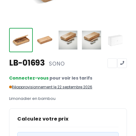
Calendriers
Calendriers bancaires
BUREAUTIQUE
Tête de lettre
Enveloppes
Sous-mains
LB-01693
SONO
Bloc-notes
Connectez-vous
pour voir les tarifs
Chemises
Réapprovisionnement le 22 septembre 2026
Pochettes administratives
Limonadier en bambou
Tampons
Liasses
Calculez votre prix
Carnets