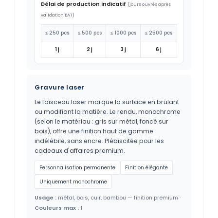
Délai de production indicatif
(jours ouvrés après
validation BAT)
≤ 250 pcs
≤ 500 pcs
≤ 1000 pcs
≤ 2500 pcs
1 j
2 j
3 j
6 j
Gravure laser
Le faisceau laser marque la surface en brûlant
ou modifiant la matière. Le rendu, monochrome
(selon le matériau : gris sur métal, foncé sur
bois), offre une finition haut de gamme
indélébile, sans encre. Plébiscitée pour les
cadeaux d'affaires premium.
Personnalisation permanente
Finition élégante
Uniquement monochrome
Usage :
métal, bois, cuir, bambou — finition premium ·
Couleurs max :
1