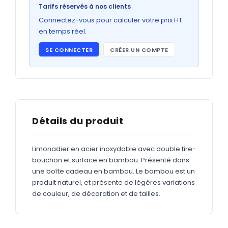
Bons de commande
Tarifs réservés à nos clients
GRAND FORMAT
Connectez-vous pour calculer votre prix HT
en temps réel.
Posters
SE CONNECTER
CRÉER UN COMPTE
Abribus
Plans
Bâche
Panneaux
Détails du produit
Limonadier en acier inoxydable avec double tire-
ADHÉSIFS
bouchon et surface en bambou. Présenté dans
une boîte cadeau en bambou. Le bambou est un
Étiquettes adhésives
produit naturel, et présente de légères variations
Étiquettes adhésives en bobine
de couleur, de décoration et de tailles.
Adhésifs vitrine