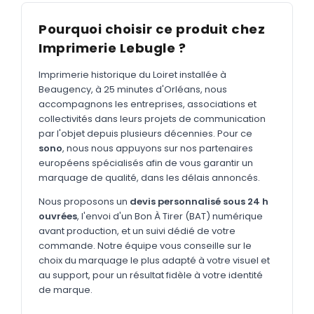
MARQUAGE TEXTILE
Pourquoi choisir ce produit chez
Tee-shirts
Nouveau
Imprimerie Lebugle ?
Polos
Nouveau
Imprimerie historique du Loiret installée à
Sweatshirts
Nouveau
Beaugency, à 25 minutes d'Orléans, nous
accompagnons les entreprises, associations et
GOODIES
collectivités dans leurs projets de communication
Catalogue complet
par l'objet depuis plusieurs décennies. Pour ce
Nouveau
sono
, nous nous appuyons sur nos partenaires
Bureau & écriture
européens spécialisés afin de vous garantir un
marquage de qualité, dans les délais annoncés.
Sacs & voyages
Nous proposons un
devis personnalisé sous 24 h
Verres & déjeuner
ouvrées
, l'envoi d'un Bon À Tirer (BAT) numérique
avant production, et un suivi dédié de votre
Technologie
commande. Notre équipe vous conseille sur le
Vêtements
choix du marquage le plus adapté à votre visuel et
au support, pour un résultat fidèle à votre identité
Outils & porte-clés
de marque.
Cuisine