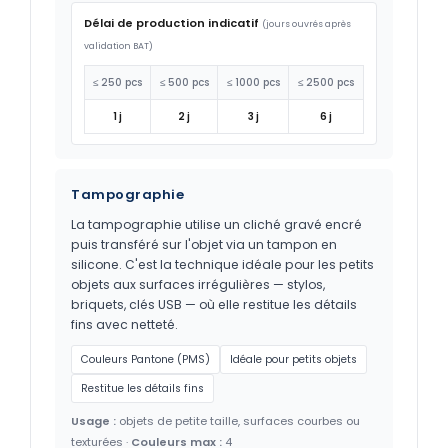
Délai de production indicatif
(jours ouvrés après
validation BAT)
≤ 250 pcs
≤ 500 pcs
≤ 1000 pcs
≤ 2500 pcs
1 j
2 j
3 j
6 j
Tampographie
La tampographie utilise un cliché gravé encré
puis transféré sur l'objet via un tampon en
silicone. C'est la technique idéale pour les petits
objets aux surfaces irrégulières — stylos,
briquets, clés USB — où elle restitue les détails
fins avec netteté.
Couleurs Pantone (PMS)
Idéale pour petits objets
Restitue les détails fins
Usage :
objets de petite taille, surfaces courbes ou
texturées ·
Couleurs max :
4