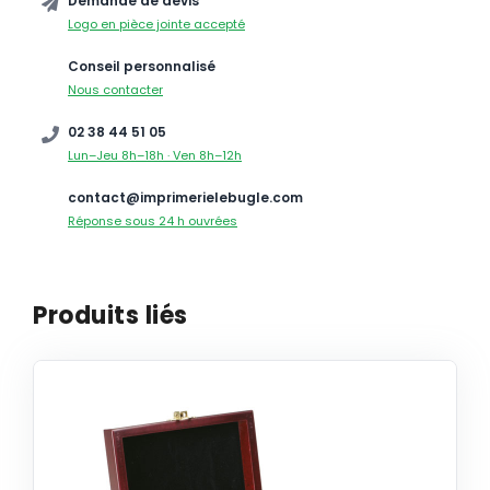
Demande de devis
Logo en pièce jointe accepté
Conseil personnalisé
Nous contacter
02 38 44 51 05
Lun–Jeu 8h–18h · Ven 8h–12h
contact@imprimerielebugle.com
Réponse sous 24 h ouvrées
Produits liés