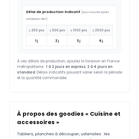
Délai de production indicatif
(jours ouvrés après
validation BAT)
≤ 250 pcs
≤ 500 pcs
≤ 1000 pcs
≤ 2500 pcs
1 j
2 j
3 j
6 j
À ces délais de production, ajoutez la livraison en France
métropolitaine :
1 à 2 jours en express
,
2 à 4 jours en
standard
. Délais indicatifs pouvant varier selon la période
et la quantité commandée.
À propos des goodies « Cuisine et
accessoires »
Tabliers, planches à découper, ustensiles : les