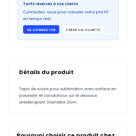
Bons de commande
Tarifs réservés à nos clients
GRAND FORMAT
Connectez-vous pour calculer votre prix HT
en temps réel.
Posters
SE CONNECTER
CRÉER UN COMPTE
Abribus
Plans
Bâche
Panneaux
Détails du produit
Tapis de souris pour sublimation avec surface en
ADHÉSIFS
polyester et caoutchouc sur le dessous
antidérapant. Diamètre 21cm.
Étiquettes adhésives
Étiquettes adhésives en bobine
Adhésifs vitrine
Pourquoi choisir ce produit chez