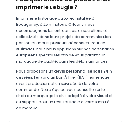
MARQUAGE TEXTILE
Imprimerie Lebugle ?
Tee-shirts
Nouveau
Imprimerie historique du Loiret installée à
Polos
Nouveau
Beaugency, à 25 minutes d'Orléans, nous
accompagnons les entreprises, associations et
Sweatshirts
Nouveau
collectivités dans leurs projets de communication
par l'objet depuis plusieurs décennies. Pour ce
GOODIES
sulimdot
, nous nous appuyons sur nos partenaires
Catalogue complet
européens spécialisés afin de vous garantir un
Nouveau
marquage de qualité, dans les délais annoncés.
Bureau & écriture
Nous proposons un
devis personnalisé sous 24 h
Sacs & voyages
ouvrées
, l'envoi d'un Bon À Tirer (BAT) numérique
avant production, et un suivi dédié de votre
Verres & déjeuner
commande. Notre équipe vous conseille sur le
choix du marquage le plus adapté à votre visuel et
Technologie
au support, pour un résultat fidèle à votre identité
Vêtements
de marque.
Outils & porte-clés
Cuisine