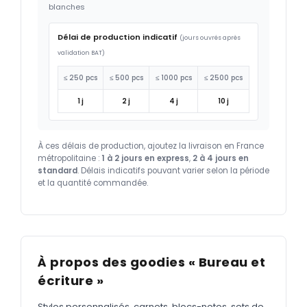
blanches
Délai de production indicatif
(jours ouvrés après
validation BAT)
≤ 250 pcs
≤ 500 pcs
≤ 1000 pcs
≤ 2500 pcs
1 j
2 j
4 j
10 j
À ces délais de production, ajoutez la livraison en France
métropolitaine :
1 à 2 jours en express
,
2 à 4 jours en
standard
. Délais indicatifs pouvant varier selon la période
et la quantité commandée.
À propos des goodies « Bureau et
écriture »
Stylos personnalisés, carnets, blocs-notes, sets de