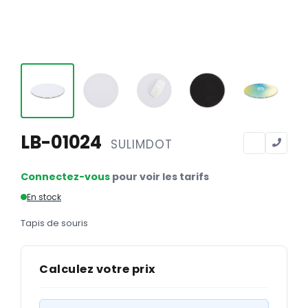
Calendriers
Calendriers bancaires
BUREAUTIQUE
Tête de lettre
Enveloppes
Sous-mains
LB-01024
SULIMDOT
Bloc-notes
Connectez-vous
pour voir les tarifs
Chemises
En stock
Pochettes administratives
Tapis de souris
Tampons
Liasses
Calculez votre prix
Carnets